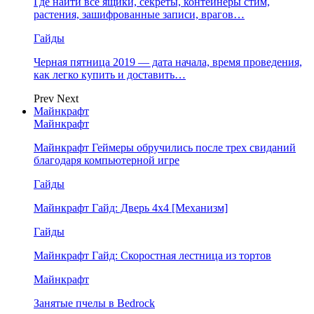
Где найти все ящики, секреты, контейнеры стим,
растения, зашифрованные записи, врагов…
Гайды
Черная пятница 2019 — дата начала, время проведения,
как легко купить и доставить…
Prev
Next
Майнкрафт
Майнкрафт
Майнкрафт Геймеры обручились после трех свиданий
благодаря компьютерной игре
Гайды
Майнкрафт Гайд: Дверь 4х4 [Механизм]
Гайды
Майнкрафт Гайд: Скоростная лестница из тортов
Майнкрафт
Занятые пчелы в Bedrock