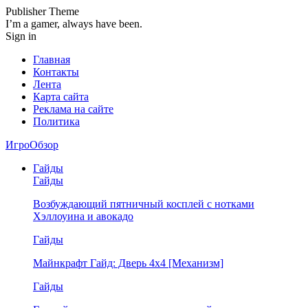
Publisher Theme
I’m a gamer, always have been.
Sign in
Главная
Контакты
Лента
Карта сайта
Реклама на сайте
Политика
ИгроОбзор
Гайды
Гайды
Возбуждающий пятничный косплей с нотками
Хэллоуина и авокадо
Гайды
Майнкрафт Гайд: Дверь 4х4 [Механизм]
Гайды