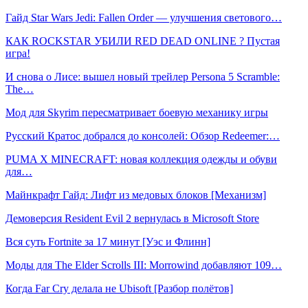
Гайд Star Wars Jedi: Fallen Order — улучшения светового…
КАК ROCKSTAR УБИЛИ RED DEAD ONLINE ? Пустая
игра!
И снова о Лисе: вышел новый трейлер Persona 5 Scramble:
The…
Мод для Skyrim пересматривает боевую механику игры
Русский Кратос добрался до консолей: Обзор Redeemer:…
PUMA X MINECRAFT: новая коллекция одежды и обуви
для…
Майнкрафт Гайд: Лифт из медовых блоков [Механизм]
Демоверсия Resident Evil 2 вернулась в Microsoft Store
Вся суть Fortnite за 17 минут [Уэс и Флинн]
Моды для The Elder Scrolls III: Morrowind добавляют 109…
Когда Far Cry делала не Ubisoft [Разбор полётов]