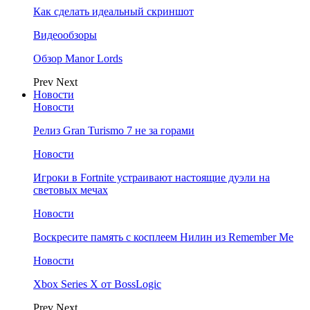
Как сделать идеальный скриншот
Видеообзоры
Обзор Manor Lords
Prev
Next
Новости
Новости
Релиз Gran Turismo 7 не за горами
Новости
Игроки в Fortnite устраивают настоящие дуэли на
световых мечах
Новости
Воскресите память с косплеем Нилин из Remember Me
Новости
Xbox Series X от BossLogic
Prev
Next