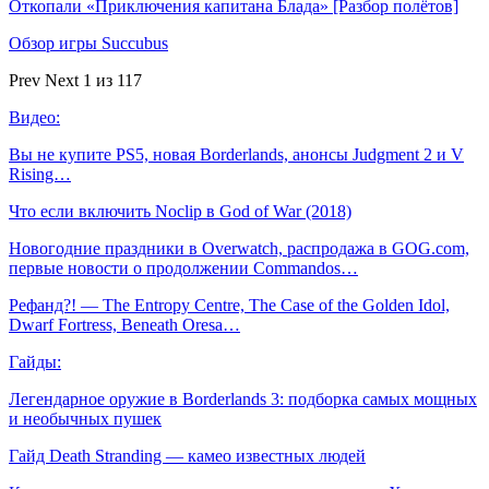
Откопали «Приключения капитана Блада» [Разбор полётов]
Обзор игры Succubus
Prev
Next
1 из 117
Видео:
Вы не купите PS5, новая Borderlands, анонсы Judgment 2 и V
Rising…
Что если включить Noclip в God of War (2018)
Новогодние праздники в Overwatch, распродажа в GOG.com,
первые новости о продолжении Commandos…
Рефанд?! — The Entropy Centre, The Case of the Golden Idol,
Dwarf Fortress, Beneath Oresa…
Гайды:
Легендарное оружие в Borderlands 3: подборка самых мощных
и необычных пушек
Гайд Death Stranding — камео известных людей