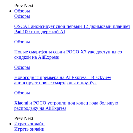
Prev
Next
Обзоры
Обзоры
OSCAL анонсирует свой первый 12-дюймовый планшет
Pad 100 с поддержкой AI
Обзоры
Новые смартфоны серии POCO X7 уже доступны со
скидкой на AliExpress
Обзоры
Новогодняя премьера на AliExpress – Blackview
анонсирует новые смартфоны и ноутбук
Обзоры
Xiaomi и POCO устроили под конец года большую
распродажу на AliExpress
Prev
Next
Играть онлайн
Играть онлайн