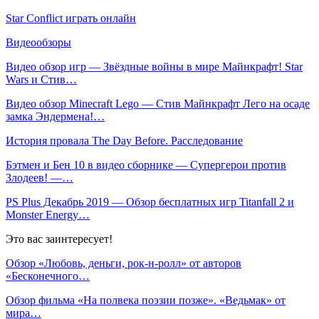
Star Conflict играть онлайн
Видеообзоры
Видео обзор игр — Звёздные войны в мире Майнкрафт! Star
Wars и Стив…
Видео обзор Minecraft Lego — Стив Майнкрафт Лего на осаде
замка Эндермена!…
История провала The Day Before. Расследование
Бэтмен и Бен 10 в видео сборнике — Супергерои против
Злодеев! —…
PS Plus Декабрь 2019 — Обзор бесплатных игр Titanfall 2 и
Monster Energy…
Это вас заинтересует!
Обзор «Любовь, деньги, рок-н-ролл» от авторов
«Бесконечного…
Обзор фильма «На полвека поэзии позже». «Ведьмак» от
мира…