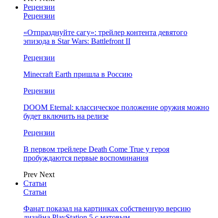
Рецензии
Рецензии
«Отпразднуйте сагу»: трейлер контента девятого
эпизода в Star Wars: Battlefront II
Рецензии
Minecraft Earth пришла в Россию
Рецензии
DOOM Eternal: классическое положение оружия можно
будет включить на релизе
Рецензии
В первом трейлере Death Come True у героя
пробуждаются первые воспоминания
Prev
Next
Статьи
Статьи
Фанат показал на картинках собственную версию
дизайна PlayStation 5 с матовым…