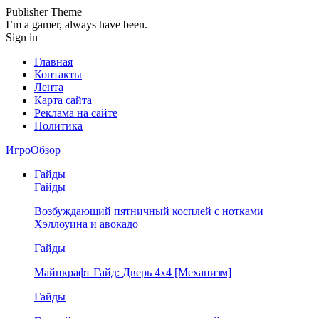
Publisher Theme
I’m a gamer, always have been.
Sign in
Главная
Контакты
Лента
Карта сайта
Реклама на сайте
Политика
ИгроОбзор
Гайды
Гайды
Возбуждающий пятничный косплей с нотками
Хэллоуина и авокадо
Гайды
Майнкрафт Гайд: Дверь 4х4 [Механизм]
Гайды