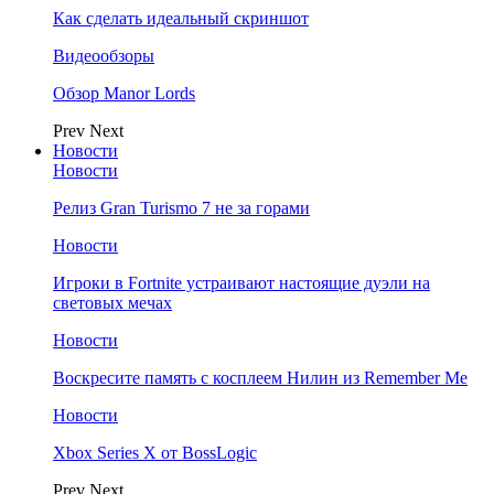
Как сделать идеальный скриншот
Видеообзоры
Обзор Manor Lords
Prev
Next
Новости
Новости
Релиз Gran Turismo 7 не за горами
Новости
Игроки в Fortnite устраивают настоящие дуэли на
световых мечах
Новости
Воскресите память с косплеем Нилин из Remember Me
Новости
Xbox Series X от BossLogic
Prev
Next