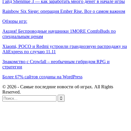
Гайд Shenmue 3 — как заработать много денег в начале игры
Rainbow Six Siege: операция Ember Rise. Все о самом важном
Обзоры игр:
Акция! Беспроводные наушники 1MORE ComfoBuds по
специальным ценам
Xiaomi, POCO и Redmi устроили грандиозную распродажу на
AliExpress по случаю 11.11
Знакомство с Crowfall – необычным гибридом RPG и
стратегии
Более 67% сайтов созданы на WordPress
© 2026 - Самые последние новости об играх. All Rights
Reserved.