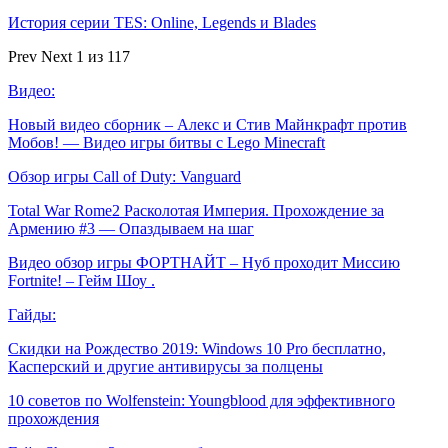
История серии TES: Online, Legends и Blades
Prev
Next
1 из 117
Видео:
Новый видео сборник – Алекс и Стив Майнкрафт против
Мобов! — Видео игры битвы с Lego Minecraft
Обзор игры Call of Duty: Vanguard
Total War Rome2 Расколотая Империя. Прохождение за
Армению #3 — Опаздываем на шаг
Видео обзор игры ФОРТНАЙТ – Нуб проходит Миссию
Fortnite! – Гейм Шоу .
Гайды:
Скидки на Рождество 2019: Windows 10 Pro бесплатно,
Касперский и другие антивирусы за полцены
10 советов по Wolfenstein: Youngblood для эффективного
прохождения