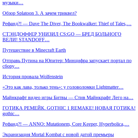
музыки…
Обзор Splatoon 3. А зачем триквел?
Рефанд?! — Dave The Diver, The Bookwalker: Thief of Tales,…
СТЭНДОФФЕР УНИЗИЛ CS:GO — БРЕД БОЛЬНОГО
ВЕЛИ! STANDOFF…
Путешествие в Minecraft Earth
Отправь Путина на Юпитер: Минцифра запускает портал по
сбору…
История провала Wolfenstein
«Это как лава, только тень»: у головоломки Lightmatter…
Майнкрафт видео игры Битвы — Стив Майнкрафт Лего на…
ГОТИКА РЕМЕЙК. GOTHIC 1 REMAKE! НОВАЯ ГОТИКА!
gothic…
Рефанд?! — ANNO: Mutationem, Core Keeper, Hyperbolica,…
Экранизация Mortal Kombat с новой датой премьеры