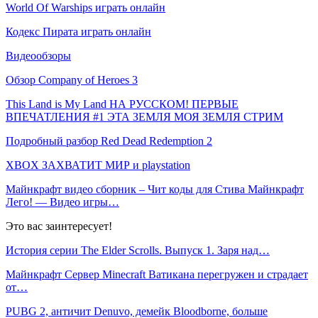
World Of Warships играть онлайн
Кодекс Пирата играть онлайн
Видеообзоры
Обзор Company of Heroes 3
This Land is My Land НА РУССКОМ! ПЕРВЫЕ
ВПЕЧАТЛЕНИЯ #1 ЭТА ЗЕМЛЯ МОЯ ЗЕМЛЯ СТРИМ
Подробный разбор Red Dead Redemption 2
XBOX ЗАХВАТИТ МИР и playstation
Майнкрафт видео сборник – Чит коды для Стива Майнкрафт
Лего! — Видео игры…
Это вас заинтересует!
История серии The Elder Scrolls. Выпуск 1. Заря над…
Майнкрафт Сервер Minecraft Ватикана перегружен и страдает
от…
PUBG 2, античит Denuvo, демейк Bloodborne, больше