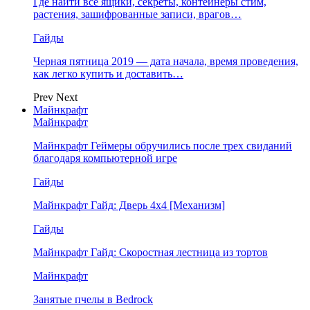
Где найти все ящики, секреты, контейнеры стим,
растения, зашифрованные записи, врагов…
Гайды
Черная пятница 2019 — дата начала, время проведения,
как легко купить и доставить…
Prev
Next
Майнкрафт
Майнкрафт
Майнкрафт Геймеры обручились после трех свиданий
благодаря компьютерной игре
Гайды
Майнкрафт Гайд: Дверь 4х4 [Механизм]
Гайды
Майнкрафт Гайд: Скоростная лестница из тортов
Майнкрафт
Занятые пчелы в Bedrock