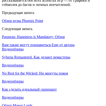
рассказывается обо всех аспектах игр — от графики и
геймплея до багов и личных впечатлений.
Предыдущая запись
Обзор игры Phoenix Point
Следующая запись
Paranoia: Happiness is Mandatory: Обзор
Вам также могут понравиться
Еще от автора
Видеообзоры
Syberia Remastered. Как делают ремастеры
Видеообзоры
No Rest for the Wicked: Ни минуты покоя
Видеообзоры
Как сделать идеальный скриншот
Видеообзоры
Обзор Manor Lords