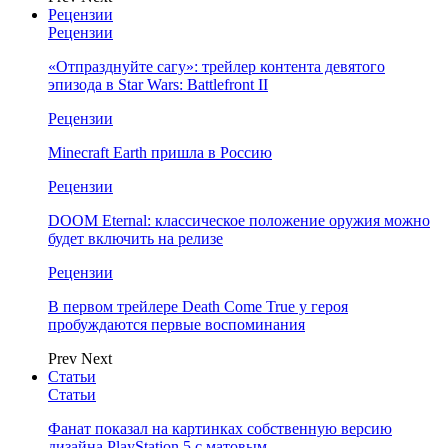
Рецензии
Рецензии
«Отпразднуйте сагу»: трейлер контента девятого
эпизода в Star Wars: Battlefront II
Рецензии
Minecraft Earth пришла в Россию
Рецензии
DOOM Eternal: классическое положение оружия можно
будет включить на релизе
Рецензии
В первом трейлере Death Come True у героя
пробуждаются первые воспоминания
Prev
Next
Статьи
Статьи
Фанат показал на картинках собственную версию
дизайна PlayStation 5 с матовым…