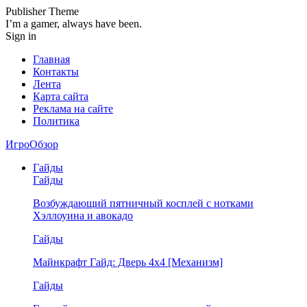
Publisher Theme
I’m a gamer, always have been.
Sign in
Главная
Контакты
Лента
Карта сайта
Реклама на сайте
Политика
ИгроОбзор
Гайды
Гайды
Возбуждающий пятничный косплей с нотками
Хэллоуина и авокадо
Гайды
Майнкрафт Гайд: Дверь 4х4 [Механизм]
Гайды