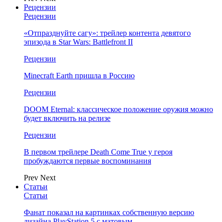
Рецензии
Рецензии
«Отпразднуйте сагу»: трейлер контента девятого
эпизода в Star Wars: Battlefront II
Рецензии
Minecraft Earth пришла в Россию
Рецензии
DOOM Eternal: классическое положение оружия можно
будет включить на релизе
Рецензии
В первом трейлере Death Come True у героя
пробуждаются первые воспоминания
Prev
Next
Статьи
Статьи
Фанат показал на картинках собственную версию
дизайна PlayStation 5 с матовым…