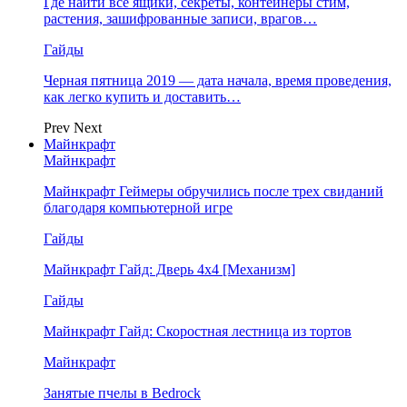
Где найти все ящики, секреты, контейнеры стим,
растения, зашифрованные записи, врагов…
Гайды
Черная пятница 2019 — дата начала, время проведения,
как легко купить и доставить…
Prev
Next
Майнкрафт
Майнкрафт
Майнкрафт Геймеры обручились после трех свиданий
благодаря компьютерной игре
Гайды
Майнкрафт Гайд: Дверь 4х4 [Механизм]
Гайды
Майнкрафт Гайд: Скоростная лестница из тортов
Майнкрафт
Занятые пчелы в Bedrock