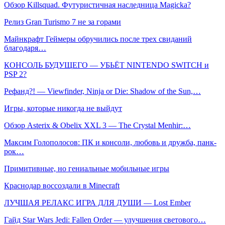
Обзор Killsquad. Футуристичная наследница Magicka?
Релиз Gran Turismo 7 не за горами
Майнкрафт Геймеры обручились после трех свиданий
благодаря…
КОНСОЛЬ БУДУЩЕГО — УБЬЁТ NINTENDO SWITCH и
PSP 2?
Рефанд?! — Viewfinder, Ninja or Die: Shadow of the Sun,…
Игры, которые никогда не выйдут
Обзор Asterix & Obelix XXL 3 — The Crystal Menhir:…
Максим Голополосов: ПК и консоли, любовь и дружба, панк-
рок…
Примитивные, но гениальные мобильные игры
Краснодар воссоздали в Minecraft
ЛУЧШАЯ РЕЛАКС ИГРА ДЛЯ ДУШИ — Lost Ember
Гайд Star Wars Jedi: Fallen Order — улучшения светового…