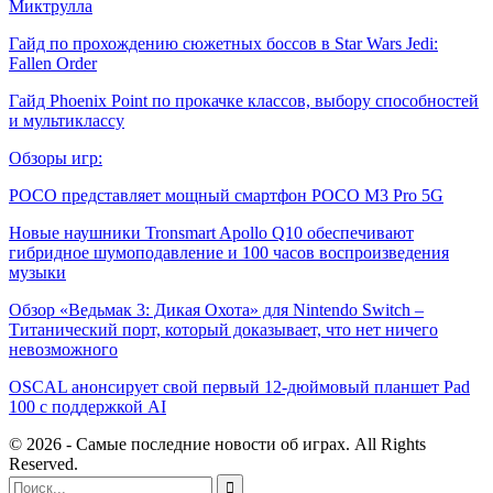
Миктрулла
Гайд по прохождению сюжетных боссов в Star Wars Jedi:
Fallen Order
Гайд Phoenix Point по прокачке классов, выбору способностей
и мультиклассу
Обзоры игр:
POCO представляет мощный смартфон POCO M3 Pro 5G
Новые наушники Tronsmart Apollo Q10 обеспечивают
гибридное шумоподавление и 100 часов воспроизведения
музыки
Обзор «Ведьмак 3: Дикая Охота» для Nintendo Switch –
Титанический порт, который доказывает, что нет ничего
невозможного
OSCAL анонсирует свой первый 12-дюймовый планшет Pad
100 с поддержкой AI
© 2026 - Самые последние новости об играх. All Rights
Reserved.