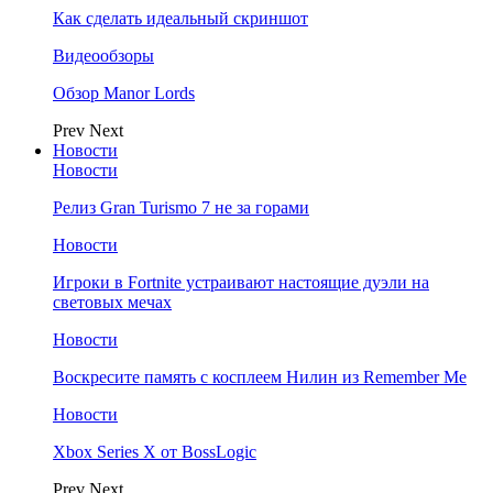
Как сделать идеальный скриншот
Видеообзоры
Обзор Manor Lords
Prev
Next
Новости
Новости
Релиз Gran Turismo 7 не за горами
Новости
Игроки в Fortnite устраивают настоящие дуэли на
световых мечах
Новости
Воскресите память с косплеем Нилин из Remember Me
Новости
Xbox Series X от BossLogic
Prev
Next