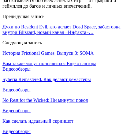
рассказывается обо всех аспектах игр — от графики и
геймплея до багов и личных впечатлений.
Предыдущая запись
Духи по Resident Evil, кто делает Dead Space, забастовка
внутри Blizzard, новый канал «Инфакта»…
Следующая запись
История Frictional Games. Выпуск 3: SOMA
Вам также могут понравиться
Еще от автора
Видеообзоры
Syberia Remastered. Как делают ремастеры
Видеообзоры
No Rest for the Wicked: Ни минуты покоя
Видеообзоры
Как сделать идеальный скриншот
Видеообзоры