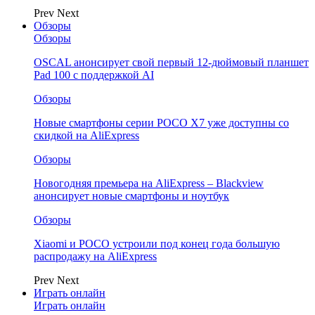
Prev
Next
Обзоры
Обзоры
OSCAL анонсирует свой первый 12-дюймовый планшет
Pad 100 с поддержкой AI
Обзоры
Новые смартфоны серии POCO X7 уже доступны со
скидкой на AliExpress
Обзоры
Новогодняя премьера на AliExpress – Blackview
анонсирует новые смартфоны и ноутбук
Обзоры
Xiaomi и POCO устроили под конец года большую
распродажу на AliExpress
Prev
Next
Играть онлайн
Играть онлайн