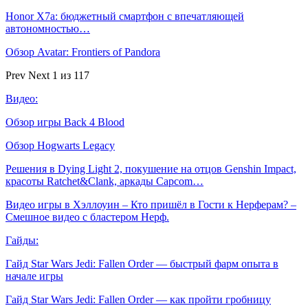
Honor X7a: бюджетный смартфон с впечатляющей
автономностью…
Обзор Avatar: Frontiers of Pandora
Prev
Next
1 из 117
Видео:
Обзор игры Back 4 Blood
Обзор Hogwarts Legacy
Решения в Dying Light 2, покушение на отцов Genshin Impact,
красоты Ratchet&Clank, аркады Capcom…
Видео игры в Хэллоуин – Кто пришёл в Гости к Нерферам? –
Смешное видео с бластером Нерф.
Гайды:
Гайд Star Wars Jedi: Fallen Order — быстрый фарм опыта в
начале игры
Гайд Star Wars Jedi: Fallen Order — как пройти гробницу