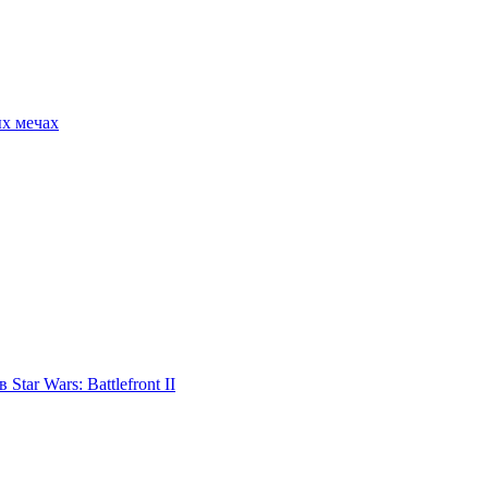
ых мечах
tar Wars: Battlefront II