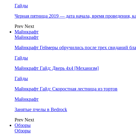
Гайды
Черная пятница 2019 — дата начала, время проведения, к
Prev
Next
Майнкрафт
Майнкрафт
Майнкрафт Геймеры обручились после трех свиданий бл
Гайды
Майнкрафт Гайд: Дверь 4х4 [Механизм]
Гайды
Майнкрафт Гайд: Скоростная лестница из тортов
Майнкрафт
Занятые пчелы в Bedrock
Prev
Next
Обзоры
Обзоры