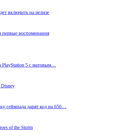
дет включить на релизе
ся первые воспоминания
 PlayStation 5 с матовым…
 Disney
пку геймпада дарят код на 650…
oes of the Storm