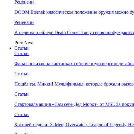
Рецензии
DOOM Eternal: классическое положение оружия можно бу
Рецензии
В первом трейлере Death Come True у героя пробуждают
Prev
Next
Статьи
Статьи
Фанат показал на картинках собственную версию дизайна
Статьи
Пошёл ты, Микки! Мультфильмы, которые бросали вызов
Статьи
Стартовала акция «Сам себе Дед Мороз» от MSI. За поку
Статьи
Косплей недели: X-Men, Overwatch, League of Legends, Her