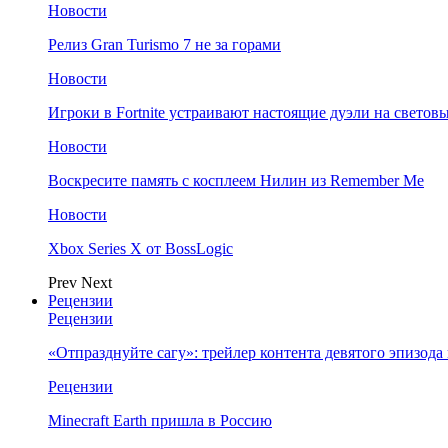
Новости
Релиз Gran Turismo 7 не за горами
Новости
Игроки в Fortnite устраивают настоящие дуэли на светов
Новости
Воскресите память с косплеем Нилин из Remember Me
Новости
Xbox Series X от BossLogic
Prev
Next
Рецензии
Рецензии
«Отпразднуйте сагу»: трейлер контента девятого эпизода в S
Рецензии
Minecraft Earth пришла в Россию