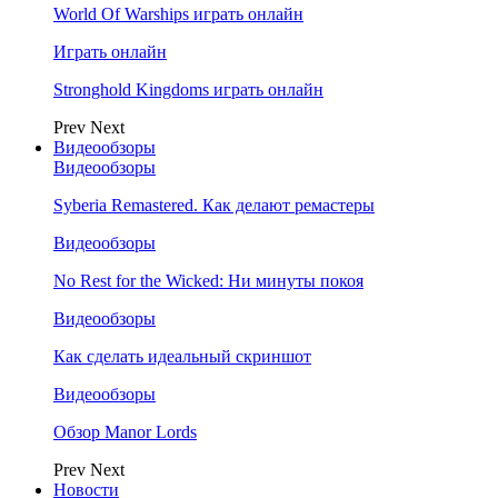
World Of Warships играть онлайн
Играть онлайн
Stronghold Kingdoms играть онлайн
Prev
Next
Видеообзоры
Видеообзоры
Syberia Remastered. Как делают ремастеры
Видеообзоры
No Rest for the Wicked: Ни минуты покоя
Видеообзоры
Как сделать идеальный скриншот
Видеообзоры
Обзор Manor Lords
Prev
Next
Новости