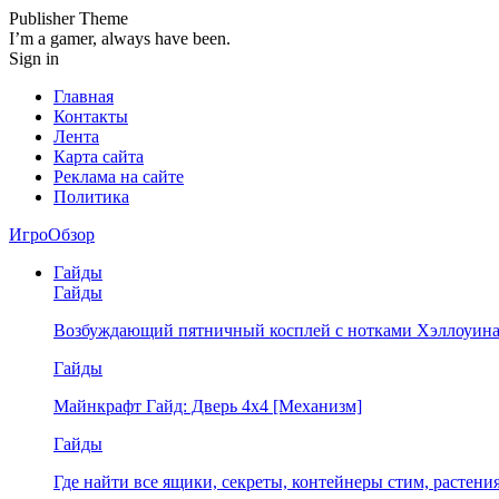
Publisher Theme
I’m a gamer, always have been.
Sign in
Главная
Контакты
Лента
Карта сайта
Реклама на сайте
Политика
ИгроОбзор
Гайды
Гайды
Возбуждающий пятничный косплей с нотками Хэллоуина
Гайды
Майнкрафт Гайд: Дверь 4х4 [Механизм]
Гайды
Где найти все ящики, секреты, контейнеры стим, растен