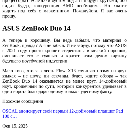
процессоры с PCIe 4.0 и бустом под 5 ГГц будут крутыми, ибо
видит Будда, конкуренция AMD необходима. Но хватит
ходить под себя с маркетингом. Пожалуйста. Я вас очень
прошу.
ASUS ZenBook Duo 14
А теперь к хорошему. Вы ведь забыли, что материал о
ZenBook, правда? А я не забыл. И не забуду, потому что ASUS
в 2021 году просто крошит стереотипы в мелкий порошок,
смешивает его с гуашью и красит этим делом картину
будущего ноутбучной индустрии.
Мало того, что я в честь Flow X13 сочиняю поэму на двух
языках – не шучу, ни секунды, будет, ждите обзора – так
ZenBook Duo 14 оказывается не менее крут. 14-дюймовый
ноут, крошечный по сути, который конкурентов уделывает в
одни ворота благодаря одному только чудесному факту.
Похожие сообщения
OSCAL анонсирует свой первый 12-дюймовый планшет Pad
100 с…
Фев 15, 2025