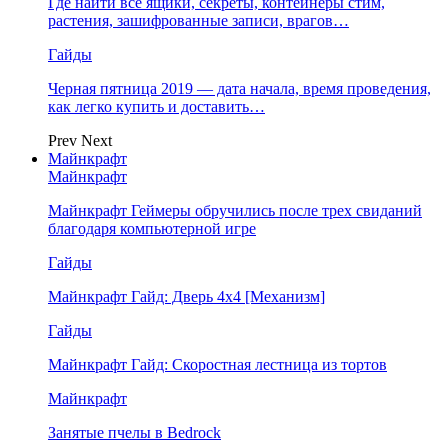
Где найти все ящики, секреты, контейнеры стим,
растения, зашифрованные записи, врагов…
Гайды
Черная пятница 2019 — дата начала, время проведения,
как легко купить и доставить…
Prev
Next
Майнкрафт
Майнкрафт
Майнкрафт Геймеры обручились после трех свиданий
благодаря компьютерной игре
Гайды
Майнкрафт Гайд: Дверь 4х4 [Механизм]
Гайды
Майнкрафт Гайд: Скоростная лестница из тортов
Майнкрафт
Занятые пчелы в Bedrock