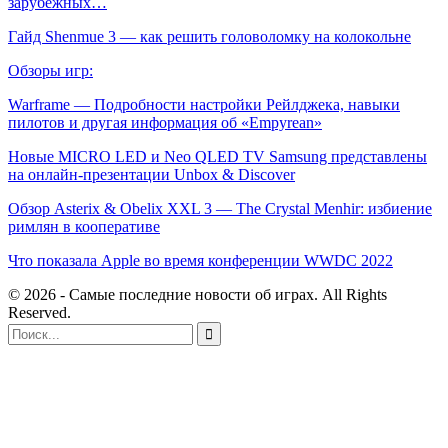
зарубежных…
Гайд Shenmue 3 — как решить головоломку на колокольне
Обзоры игр:
Warframe — Подробности настройки Рейлджека, навыки
пилотов и другая информация об «Empyrean»
Новые MICRO LED и Neo QLED TV Samsung представлены
на онлайн-презентации Unbox & Discover
Обзор Asterix & Obelix XXL 3 — The Crystal Menhir: избиение
римлян в кооперативе
Что показала Apple во время конференции WWDC 2022
© 2026 - Самые последние новости об играх. All Rights
Reserved.