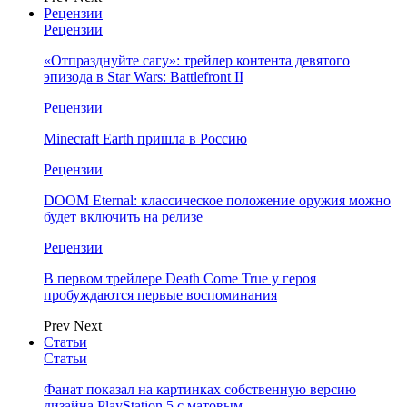
Рецензии
Рецензии
«Отпразднуйте сагу»: трейлер контента девятого
эпизода в Star Wars: Battlefront II
Рецензии
Minecraft Earth пришла в Россию
Рецензии
DOOM Eternal: классическое положение оружия можно
будет включить на релизе
Рецензии
В первом трейлере Death Come True у героя
пробуждаются первые воспоминания
Prev
Next
Статьи
Статьи
Фанат показал на картинках собственную версию
дизайна PlayStation 5 с матовым…