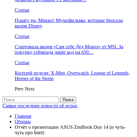
Статьи
Пошёл ты, Микки! Мультфильмы, которые бросали
вызов Disney
Статьи
Стартовала акция «Сам себе Дед Мороз» от MSI. За
покупку геймпада дарят код на 650…
Статьи
Косплей недели: X-Men, Overwatch, League of Legends,
Heroes of the Storm
Prev
Next
Самые последние новости об играх
Главная
Обзоры
Отчёт о презентации ASUS ZenBook Duo 14 (и чуть-
чуть про Intel)