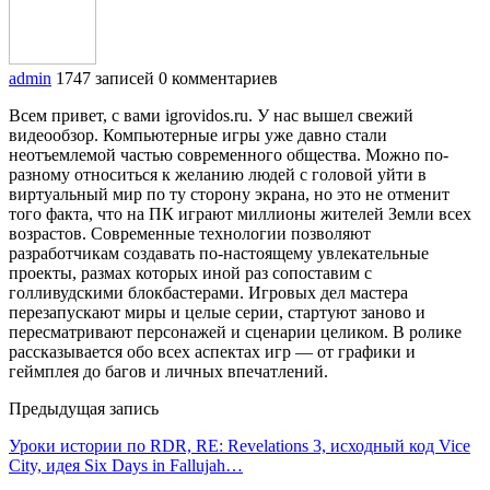
admin
1747 записей
0 комментариев
Всем привет, с вами igrovidos.ru. У нас вышел свежий
видеообзор. Компьютерные игры уже давно стали
неотъемлемой частью современного общества. Можно по-
разному относиться к желанию людей с головой уйти в
виртуальный мир по ту сторону экрана, но это не отменит
того факта, что на ПК играют миллионы жителей Земли всех
возрастов. Современные технологии позволяют
разработчикам создавать по-настоящему увлекательные
проекты, размах которых иной раз сопоставим с
голливудскими блокбастерами. Игровых дел мастера
перезапускают миры и целые серии, стартуют заново и
пересматривают персонажей и сценарии целиком. В ролике
рассказывается обо всех аспектах игр — от графики и
геймплея до багов и личных впечатлений.
Предыдущая запись
Уроки истории по RDR, RE: Revelations 3, исходный код Vice
City, идея Six Days in Fallujah…