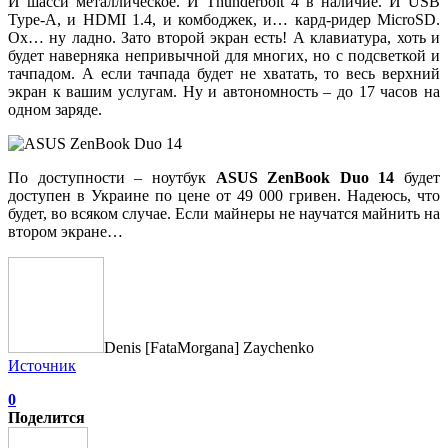
И шасси металлическое. И Thunderbolt 4 в наличие. И USB
Type-A, и HDMI 1.4, и комбоджек, и… кард-ридер MicroSD.
Ох… ну ладно. Зато второй экран есть! А клавиатура, хоть и
будет наверняка непривычной для многих, но с подсветкой и
тачпадом. А если тачпада будет не хватать, то весь верхний
экран к вашим услугам. Ну и автономность – до 17 часов на
одном заряде.
По доступности – ноутбук
ASUS ZenBook Duo 14
будет
доступен в Украине по цене от 49 000 гривен. Надеюсь, что
будет, во всяком случае. Если майнеры не научатся майнить на
втором экране…
Denis [FataMorgana] Zaychenko
Источник
0
Поделится