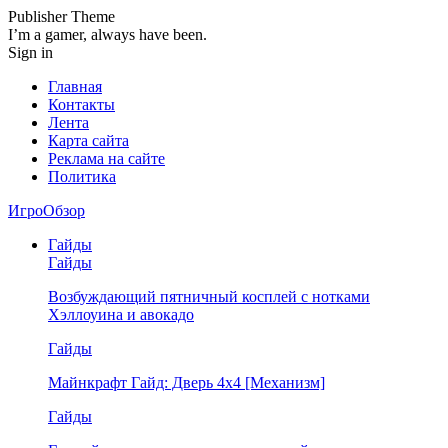
Publisher Theme
I’m a gamer, always have been.
Sign in
Главная
Контакты
Лента
Карта сайта
Реклама на сайте
Политика
ИгроОбзор
Гайды
Гайды
Возбуждающий пятничный косплей с нотками
Хэллоуина и авокадо
Гайды
Майнкрафт Гайд: Дверь 4х4 [Механизм]
Гайды