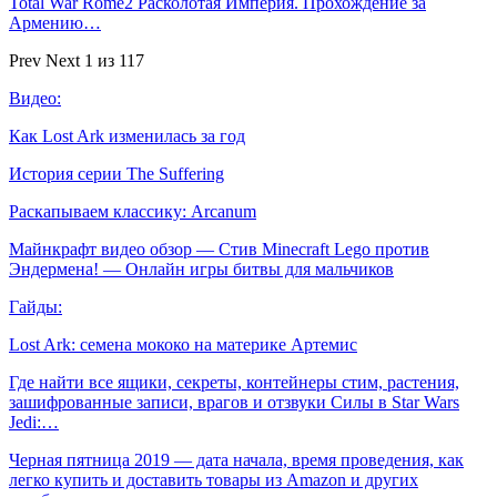
Total War Rome2 Расколотая Империя. Прохождение за
Армению…
Prev
Next
1 из 117
Видео:
Как Lost Ark изменилась за год
История серии The Suffering
Раскапываем классику: Arcanum
Майнкрафт видео обзор — Стив Minecraft Lego против
Эндермена! — Онлайн игры битвы для мальчиков
Гайды:
Lost Ark: cемена мококо на материке Артемис
Где найти все ящики, секреты, контейнеры стим, растения,
зашифрованные записи, врагов и отзвуки Силы в Star Wars
Jedi:…
Черная пятница 2019 — дата начала, время проведения, как
легко купить и доставить товары из Amazon и других