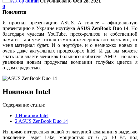
Автор
admin
Опубликовано
Фев 28, 2021
0
Поделится
Я проспал презентацию ASUS. А точнее – официальную
презентацию в Украине ноутбука
ASUS ZenBook Duo 14
. Но
благодаря чудесам YouTube, пресс-релизов и собственной
памяти – а я уже тискал сэмпл-инженерник вот здесь вот, от
меня материал будет. И о ноутбуке, и о немножко новых и
очень даже актуальных процессорах Intel. И да, вы можете
знать или знаете меня как большого любителя AMD – но дань
уважения новым продуктам компании голубых цветов я
отдам с радостью.
Новинки Intel
Содержание статьи:
1
Новинки Intel
2
ASUS ZenBook Duo 14
Из прямо интересных вещей от лазурной компании я выделяю
поколение Jasper Lake, мощностью от 6 до 10 Вт, под