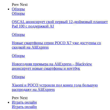
Prev
Next
Обзоры
Обзоры
OSCAL анонсирует свой первый 12-дюймовый планшет
Pad 100 с поддержкой AI
Обзоры
Новые смартфоны серии POCO X7 уже доступны со
скидкой на AliExpress
Обзоры
Новогодняя премьера на AliExpress – Blackview
анонсирует новые смартфоны и ноутбук
Обзоры
Xiaomi и POCO устроили под конец года большую
распродажу на AliExpress
Prev
Next
Играть онлайн
Играть онлайн