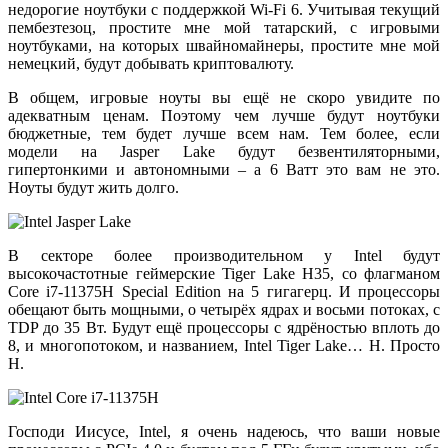
недорогие ноутбуки с поддержкой Wi-Fi 6. Учитывая текущий
пембезтезоц, простите мне мой татарский, с игровыми
ноутбуками, на которых швайномайнеры, простите мне мой
немецкий, будут добывать криптовалюту.
В общем, игровые ноуты вы ещё не скоро увидите по
адекватным ценам. Поэтому чем лучше будут ноутбуки
бюджетные, тем будет лучше всем нам. Тем более, если
модели на Jasper Lake будут безвентиляторными,
гипертонкими и автономными – а 6 Ватт это вам не это.
Ноуты будут жить долго.
В секторе более производительном у Intel будут
высокочастотные геймерские Tiger Lake H35, со флагманом
Core i7-11375H Special Edition на 5 гигагерц. И процессоры
обещают быть мощными, о четырёх ядрах и восьми потоках, с
TDP до 35 Вт. Будут ещё процессоры с ядрёностью вплоть до
8, и многопотоком, и названием, Intel Tiger Lake… H. Просто
H.
Господи Иисусе, Intel, я очень надеюсь, что ваши новые