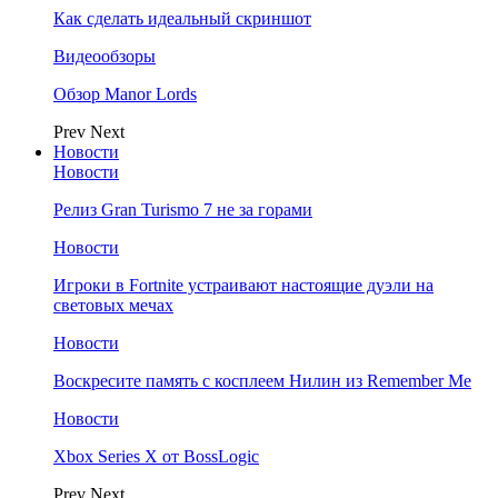
Как сделать идеальный скриншот
Видеообзоры
Обзор Manor Lords
Prev
Next
Новости
Новости
Релиз Gran Turismo 7 не за горами
Новости
Игроки в Fortnite устраивают настоящие дуэли на
световых мечах
Новости
Воскресите память с косплеем Нилин из Remember Me
Новости
Xbox Series X от BossLogic
Prev
Next