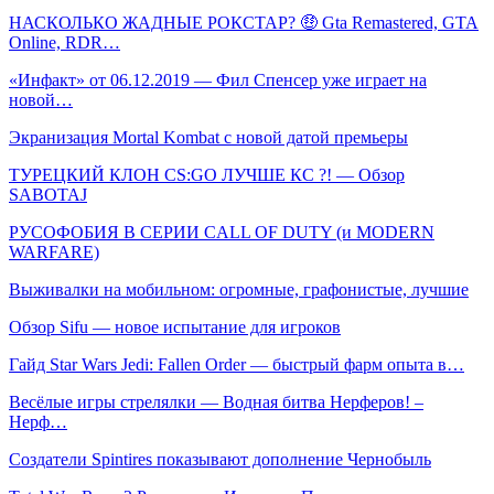
НАСКОЛЬКО ЖАДНЫЕ РОКСТАР? 🤑 Gta Remastered, GTA
Online, RDR…
«Инфакт» от 06.12.2019 — Фил Спенсер уже играет на
новой…
Экранизация Mortal Kombat с новой датой премьеры
ТУРЕЦКИЙ КЛОН CS:GO ЛУЧШЕ КС ?! — Обзор
SABOTAJ
РУСОФОБИЯ В СЕРИИ CALL OF DUTY (и MODERN
WARFARE)
Выживалки на мобильном: огромные, графонистые, лучшие
Обзор Sifu — новое испытание для игроков
Гайд Star Wars Jedi: Fallen Order — быстрый фарм опыта в…
Весёлые игры стрелялки — Водная битва Нерферов! –
Нерф…
Создатели Spintires показывают дополнение Чернобыль