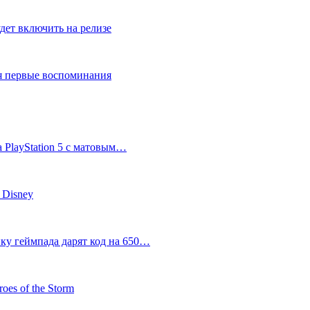
дет включить на релизе
ся первые воспоминания
 PlayStation 5 с матовым…
 Disney
пку геймпада дарят код на 650…
oes of the Storm