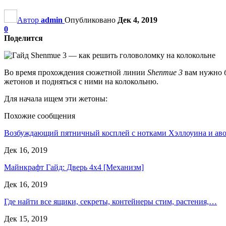
Автор
admin
Опубликовано
Дек 4, 2019
0
Поделится
Во время прохождения сюжетной линии
Shenmue 3
вам нужно б
жетонов и подняться с ними на колокольню.
Для начала ищем эти жетоны:
Похожие сообщения
Возбуждающий пятничный косплей с нотками Хэллоуина и ав
Дек 16, 2019
Майнкрафт Гайд: Дверь 4х4 [Механизм]
Дек 16, 2019
Где найти все ящики, секреты, контейнеры стим, растения,…
Дек 15, 2019