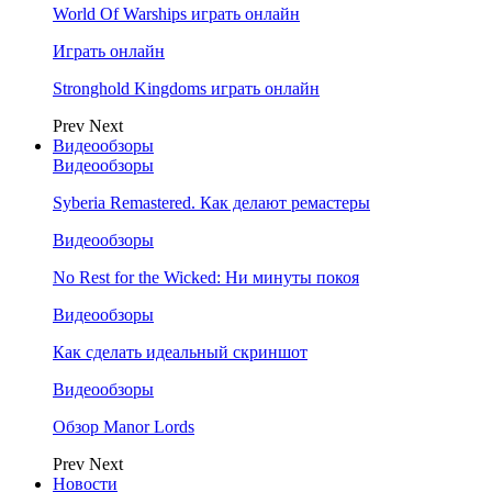
World Of Warships играть онлайн
Играть онлайн
Stronghold Kingdoms играть онлайн
Prev
Next
Видеообзоры
Видеообзоры
Syberia Remastered. Как делают ремастеры
Видеообзоры
No Rest for the Wicked: Ни минуты покоя
Видеообзоры
Как сделать идеальный скриншот
Видеообзоры
Обзор Manor Lords
Prev
Next
Новости