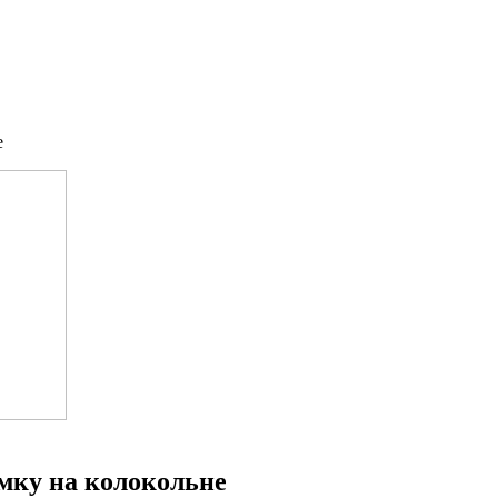
е
мку на колокольне