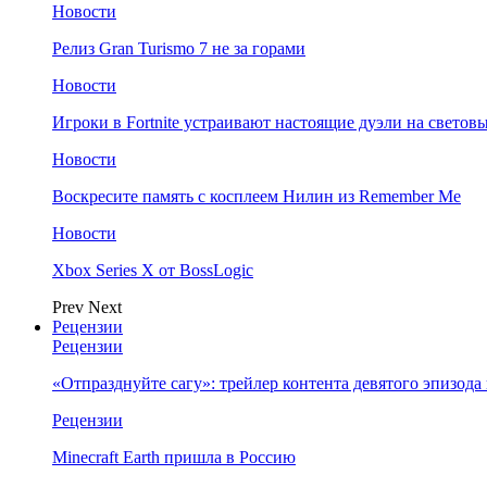
Новости
Релиз Gran Turismo 7 не за горами
Новости
Игроки в Fortnite устраивают настоящие дуэли на светов
Новости
Воскресите память с косплеем Нилин из Remember Me
Новости
Xbox Series X от BossLogic
Prev
Next
Рецензии
Рецензии
«Отпразднуйте сагу»: трейлер контента девятого эпизода в S
Рецензии
Minecraft Earth пришла в Россию