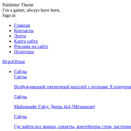
Publisher Theme
I’m a gamer, always have been.
Sign in
Главная
Контакты
Лента
Карта сайта
Реклама на сайте
Политика
ИгроОбзор
Гайды
Гайды
Возбуждающий пятничный косплей с нотками Хэллоуина
Гайды
Майнкрафт Гайд: Дверь 4х4 [Механизм]
Гайды
Где найти все ящики, секреты, контейнеры стим, растен