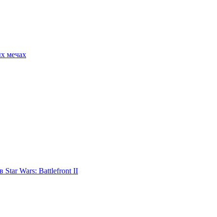
ых мечах
tar Wars: Battlefront II