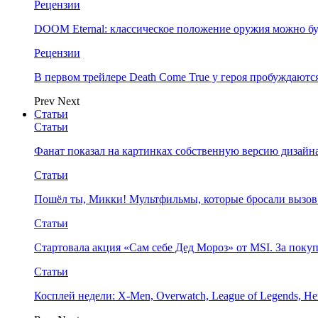
Рецензии
DOOM Eternal: классическое положение оружия можно бу
Рецензии
В первом трейлере Death Come True у героя пробуждают
Prev
Next
Статьи
Статьи
Фанат показал на картинках собственную версию дизайна
Статьи
Пошёл ты, Микки! Мультфильмы, которые бросали вызов
Статьи
Стартовала акция «Сам себе Дед Мороз» от MSI. За поку
Статьи
Косплей недели: X-Men, Overwatch, League of Legends, Her