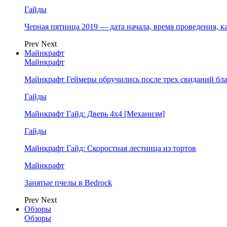
Гайды
Черная пятница 2019 — дата начала, время проведения, к
Prev
Next
Майнкрафт
Майнкрафт
Майнкрафт Геймеры обручились после трех свиданий бл
Гайды
Майнкрафт Гайд: Дверь 4х4 [Механизм]
Гайды
Майнкрафт Гайд: Скоростная лестница из тортов
Майнкрафт
Занятые пчелы в Bedrock
Prev
Next
Обзоры
Обзоры