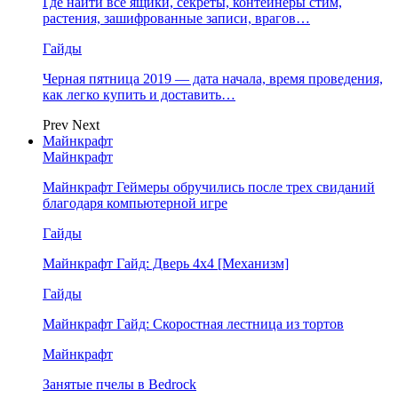
Где найти все ящики, секреты, контейнеры стим,
растения, зашифрованные записи, врагов…
Гайды
Черная пятница 2019 — дата начала, время проведения,
как легко купить и доставить…
Prev
Next
Майнкрафт
Майнкрафт
Майнкрафт Геймеры обручились после трех свиданий
благодаря компьютерной игре
Гайды
Майнкрафт Гайд: Дверь 4х4 [Механизм]
Гайды
Майнкрафт Гайд: Скоростная лестница из тортов
Майнкрафт
Занятые пчелы в Bedrock