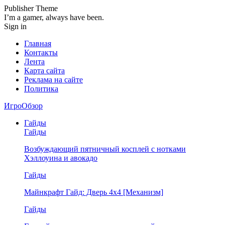
Publisher Theme
I’m a gamer, always have been.
Sign in
Главная
Контакты
Лента
Карта сайта
Реклама на сайте
Политика
ИгроОбзор
Гайды
Гайды
Возбуждающий пятничный косплей с нотками
Хэллоуина и авокадо
Гайды
Майнкрафт Гайд: Дверь 4х4 [Механизм]
Гайды