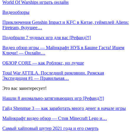
World Of Warships играть онлайн
Видеообзоры
Приключения Genshin Impact и KFC в Китае, геймплей Aliens:
Fireteam, будущее…
Подобрали 7 чудных игр для вас [Рефанд?!]
Видео обзор игры — Майнкрафт НУБ в Башне Гаста! Ищем
Ключи! — Онлайн…
ОБЗОР CORE — как Роблокс, но лучше
Total War ATTILA. Последний римлянин. Римская
Экспедиция #1 — Правильная…
Это вас заинтересует!
Нашли 8 аномально-затягивающих игр [Рефанд?!]
Гайд Shenmue 3 — как заработать много денег в начале игры
Майнкрафт видео обзор — Стив Minecraft Lego и…
Самый хайповый шутер 2021 года и его смерть