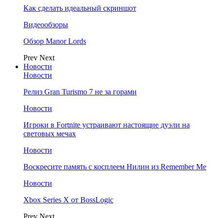
Как сделать идеальный скриншот
Видеообзоры
Обзор Manor Lords
Prev
Next
Новости
Новости
Релиз Gran Turismo 7 не за горами
Новости
Игроки в Fortnite устраивают настоящие дуэли на
световых мечах
Новости
Воскресите память с косплеем Нилин из Remember Me
Новости
Xbox Series X от BossLogic
Prev
Next