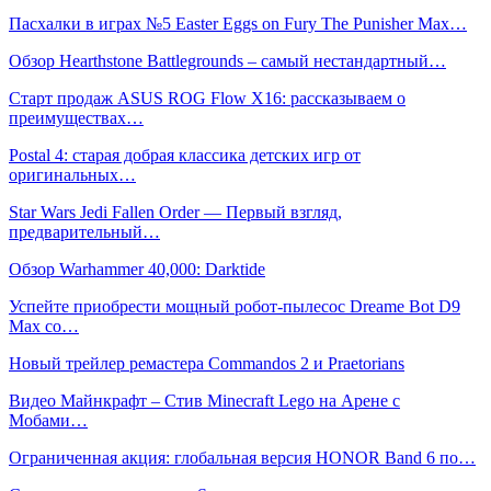
Пасхалки в играх №5 Easter Eggs on Fury The Punisher Max…
Обзор Hearthstone Battlegrounds – самый нестандартный…
Старт продаж ASUS ROG Flow X16: рассказываем о
преимуществах…
Postal 4: старая добрая классика детских игр от
оригинальных…
Star Wars Jedi Fallen Order — Первый взгляд,
предварительный…
Обзор Warhammer 40,000: Darktide
Успейте приобрести мощный робот-пылесос Dreame Bot D9
Max со…
Новый трейлер ремастера Commandos 2 и Praetorians
Видео Майнкрафт – Стив Minecraft Lego на Арене с
Мобами…
Ограниченная акция: глобальная версия HONOR Band 6 по…