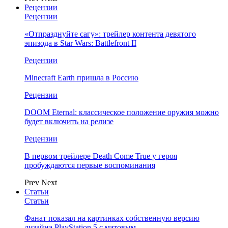
Рецензии
Рецензии
«Отпразднуйте сагу»: трейлер контента девятого
эпизода в Star Wars: Battlefront II
Рецензии
Minecraft Earth пришла в Россию
Рецензии
DOOM Eternal: классическое положение оружия можно
будет включить на релизе
Рецензии
В первом трейлере Death Come True у героя
пробуждаются первые воспоминания
Prev
Next
Статьи
Статьи
Фанат показал на картинках собственную версию
дизайна PlayStation 5 с матовым…