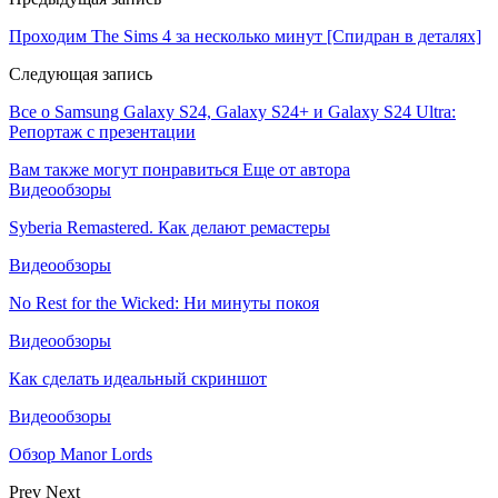
Проходим The Sims 4 за несколько минут [Спидран в деталях]
Следующая запись
Все о Samsung Galaxy S24, Galaxy S24+ и Galaxy S24 Ultra:
Репортаж с презентации
Вам также могут понравиться
Еще от автора
Видеообзоры
Syberia Remastered. Как делают ремастеры
Видеообзоры
No Rest for the Wicked: Ни минуты покоя
Видеообзоры
Как сделать идеальный скриншот
Видеообзоры
Обзор Manor Lords
Prev
Next