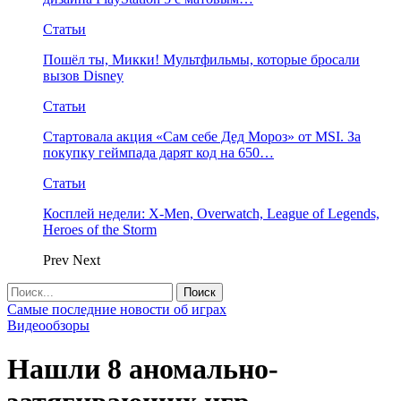
Статьи
Пошёл ты, Микки! Мультфильмы, которые бросали
вызов Disney
Статьи
Стартовала акция «Сам себе Дед Мороз» от MSI. За
покупку геймпада дарят код на 650…
Статьи
Косплей недели: X-Men, Overwatch, League of Legends,
Heroes of the Storm
Prev
Next
Самые последние новости об играх
Видеообзоры
Нашли 8 аномально-