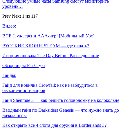
Следующие умные часы Samsung смогут мониторить
уровень…
Prev
Next
1 из 117
Видео:
ВСЕ Java-версии ААА-игр! [Мобильный Уэс]
РУССКИЕ КЛОНЫ STEAM — где играть?
История провала The Day Before. Расследование
Обзор игры Far Cry 6
Гайды:
Гайд для новичка Crowfall: как не заблудиться в
бесконечности миров
Гайд Shenmue 3 — как решить головоломку на колокольне
Вводный гайд по Darksiders Genesis — что нужно знать до
начала игры
Как открыть все 4 слота для оружия в Borderlands 3?