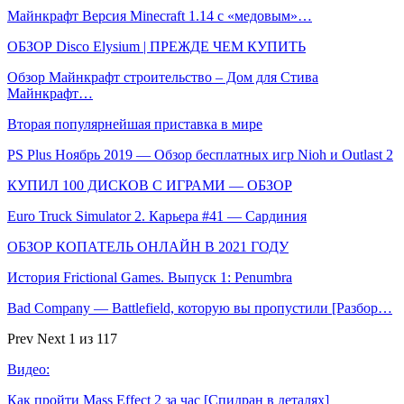
Майнкрафт Версия Minecraft 1.14 с «медовым»…
ОБЗОР Disco Elysium | ПРЕЖДЕ ЧЕМ КУПИТЬ
Обзор Майнкрафт строительство – Дом для Стива
Майнкрафт…
Вторая популярнейшая приставка в мире
PS Plus Ноябрь 2019 — Обзор бесплатных игр Nioh и Outlast 2
КУПИЛ 100 ДИСКОВ С ИГРАМИ — ОБЗОР
Euro Truck Simulator 2. Карьера #41 — Сардиния
ОБЗОР КОПАТЕЛЬ ОНЛАЙН В 2021 ГОДУ
История Frictional Games. Выпуск 1: Penumbra
Bad Company — Battlefield, которую вы пропустили [Разбор…
Prev
Next
1 из 117
Видео:
Как пройти Mass Effect 2 за час [Спидран в деталях]