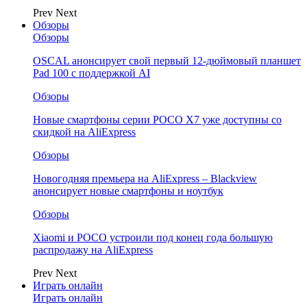
Prev
Next
Обзоры
Обзоры
OSCAL анонсирует свой первый 12-дюймовый планшет
Pad 100 с поддержкой AI
Обзоры
Новые смартфоны серии POCO X7 уже доступны со
скидкой на AliExpress
Обзоры
Новогодняя премьера на AliExpress – Blackview
анонсирует новые смартфоны и ноутбук
Обзоры
Xiaomi и POCO устроили под конец года большую
распродажу на AliExpress
Prev
Next
Играть онлайн
Играть онлайн