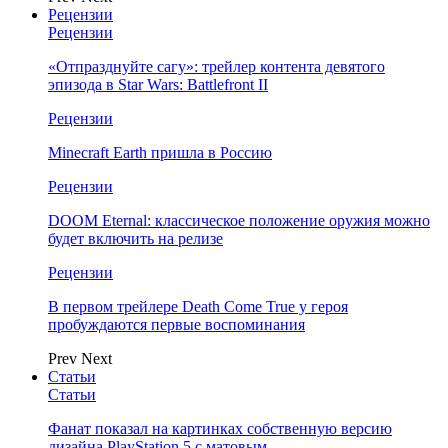
Рецензии
Рецензии
«Отпразднуйте сагу»: трейлер контента девятого
эпизода в Star Wars: Battlefront II
Рецензии
Minecraft Earth пришла в Россию
Рецензии
DOOM Eternal: классическое положение оружия можно
будет включить на релизе
Рецензии
В первом трейлере Death Come True у героя
пробуждаются первые воспоминания
Prev
Next
Статьи
Статьи
Фанат показал на картинках собственную версию
дизайна PlayStation 5 с матовым…