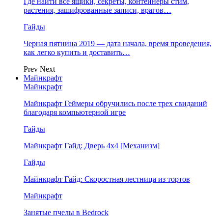
Где найти все ящики, секреты, контейнеры стим,
растения, зашифрованные записи, врагов…
Гайды
Черная пятница 2019 — дата начала, время проведения,
как легко купить и доставить…
Prev
Next
Майнкрафт
Майнкрафт
Майнкрафт Геймеры обручились после трех свиданий
благодаря компьютерной игре
Гайды
Майнкрафт Гайд: Дверь 4х4 [Механизм]
Гайды
Майнкрафт Гайд: Скоростная лестница из тортов
Майнкрафт
Занятые пчелы в Bedrock