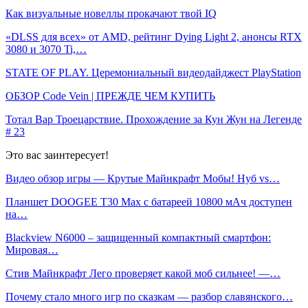
Как визуальные новеллы прокачают твой IQ
«DLSS для всех» от AMD, рейтинг Dying Light 2, анонсы RTX
3080 и 3070 Ti,…
STATE OF PLAY. Церемониальный видеодайджест PlayStation
ОБЗОР Code Vein | ПРЕЖДЕ ЧЕМ КУПИТЬ
Тотал Вар Троецарствие. Прохождение за Кун Жун на Легенде
# 23
Это вас заинтересует!
Видео обзор игры — Крутые Майнкрафт Мобы! Нуб vs…
Планшет DOOGEE T30 Max с батареей 10800 мАч доступен
на…
Blackview N6000 – защищенный компактный смартфон:
Мировая…
Стив Майнкрафт Лего проверяет какой моб сильнее! —…
Почему стало много игр по сказкам — разбор славянского…