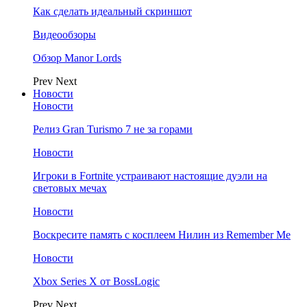
Как сделать идеальный скриншот
Видеообзоры
Обзор Manor Lords
Prev
Next
Новости
Новости
Релиз Gran Turismo 7 не за горами
Новости
Игроки в Fortnite устраивают настоящие дуэли на
световых мечах
Новости
Воскресите память с косплеем Нилин из Remember Me
Новости
Xbox Series X от BossLogic
Prev
Next