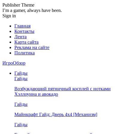
Publisher Theme
I’m a gamer, always have been.
Sign in
Главная
Контакты
Лента
Карта сайта
Реклама на сайте
Политика
ИгроОбзор
Гайды
Гайды
Возбуждающий пятничный косплей с нотками
Хэллоуина и авокадо
Гайды
Майнкрафт Гайд: Дверь 4х4 [Механизм]
Гайды