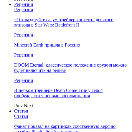
Рецензии
Рецензии
«Отпразднуйте сагу»: трейлер контента девятого
эпизода в Star Wars: Battlefront II
Рецензии
Minecraft Earth пришла в Россию
Рецензии
DOOM Eternal: классическое положение оружия можно
будет включить на релизе
Рецензии
В первом трейлере Death Come True у героя
пробуждаются первые воспоминания
Prev
Next
Статьи
Статьи
Фанат показал на картинках собственную версию
дизайна PlayStation 5 с матовым…