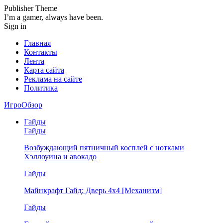
Publisher Theme
I’m a gamer, always have been.
Sign in
Главная
Контакты
Лента
Карта сайта
Реклама на сайте
Политика
ИгроОбзор
Гайды
Гайды
Возбуждающий пятничный косплей с нотками
Хэллоуина и авокадо
Гайды
Майнкрафт Гайд: Дверь 4х4 [Механизм]
Гайды