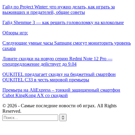
Гайд по Project Winter: что нужно делать, как играть за
выживших и предателей, общие советы
Гайд Shenmue 3 — как решить головоломку на колокольне
Обзоры игр:
Следующие умные часы Samsung смогут мониторить уровень
сахара
Ловите скидки на новую серию Redmi Note 12 Pro —
спецпредложение действует до 9.04
OUKITEL предлагает скидку на бюджетный смартфон
OUKITEL C33 в честь мировой премьеры
Премьера на AliExpress – тонкий защищенный смартфон
Cubot KingKong AX со скидкой
© 2026 - Самые последние новости об играх. All Rights
Reserved.