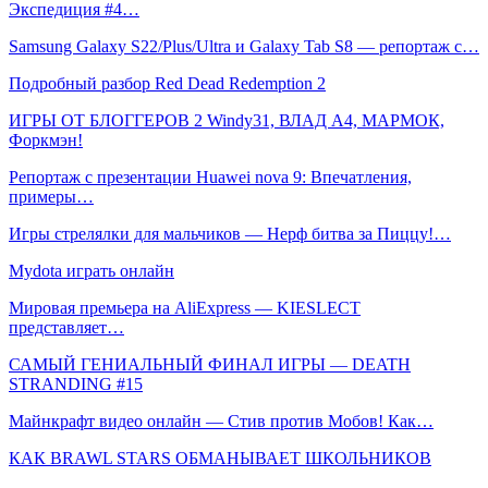
Экспедиция #4…
Samsung Galaxy S22/Plus/Ultra и Galaxy Tab S8 — репортаж с…
Подробный разбор Red Dead Redemption 2
ИГРЫ ОТ БЛОГГЕРОВ 2 Windy31, ВЛАД A4, МАРМОК,
Форкмэн!
Репортаж с презентации Huawei nova 9: Впечатления,
примеры…
Игры стрелялки для мальчиков — Нерф битва за Пиццу!…
Mydota играть онлайн
Мировая премьера на AliExpress — KIESLECT
представляет…
САМЫЙ ГЕНИАЛЬНЫЙ ФИНАЛ ИГРЫ — DEATH
STRANDING #15
Майнкрафт видео онлайн — Стив против Мобов! Как…
КАК BRAWL STARS ОБМАНЫВАЕТ ШКОЛЬНИКОВ