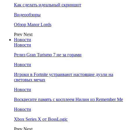
Как сделать идеальный скриншот
Видеообзоры
Обзор Manor Lords
Prev
Next
Новости
Новости
Релиз Gran Turismo 7 не за горами
Новости
Игроки в Fortnite устраивают настоящие дуэли на
световых мечах
Новости
Воскресите память с косплеем Нилин из Remember Me
Новости
Xbox Series X от BossLogic
Prev
Next