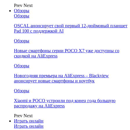
Prev
Next
Обзоры
Обзоры
OSCAL анонсирует свой первый 12-дюймовый планшет
Pad 100 с поддержкой AI
Обзоры
Новые смартфоны серии POCO X7 уже доступны со
скидкой на AliExpress
Обзоры
Новогодняя премьера на AliExpress – Blackview
анонсирует новые смартфоны и ноутбук
Обзоры
Xiaomi и POCO устроили под конец года большую
распродажу на AliExpress
Prev
Next
Играть онлайн
Играть онлайн