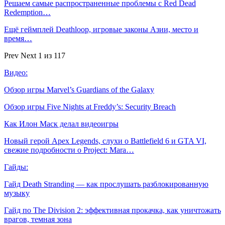
Решаем самые распространенные проблемы с Red Dead
Redemption…
Ещё геймплей Deathloop, игровые законы Азии, место и
время…
Prev
Next
1 из 117
Видео:
Обзор игры Marvel’s Guardians of the Galaxy
Обзор игры Five Nights at Freddy’s: Security Breach
Как Илон Маск делал видеоигры
Новый герой Apex Legends, слухи о Battlefield 6 и GTA VI,
свежие подробности о Project: Mara…
Гайды:
Гайд Death Stranding — как прослушать разблокированную
музыку
Гайд по The Division 2: эффективная прокачка, как уничтожать
врагов, темная зона