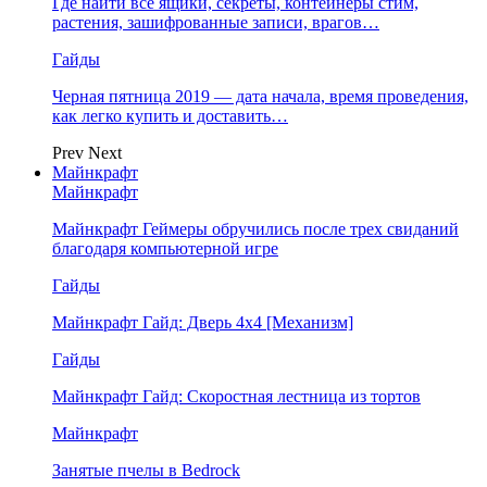
Где найти все ящики, секреты, контейнеры стим,
растения, зашифрованные записи, врагов…
Гайды
Черная пятница 2019 — дата начала, время проведения,
как легко купить и доставить…
Prev
Next
Майнкрафт
Майнкрафт
Майнкрафт Геймеры обручились после трех свиданий
благодаря компьютерной игре
Гайды
Майнкрафт Гайд: Дверь 4х4 [Механизм]
Гайды
Майнкрафт Гайд: Скоростная лестница из тортов
Майнкрафт
Занятые пчелы в Bedrock