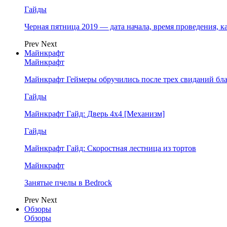
Гайды
Черная пятница 2019 — дата начала, время проведения, к
Prev
Next
Майнкрафт
Майнкрафт
Майнкрафт Геймеры обручились после трех свиданий бл
Гайды
Майнкрафт Гайд: Дверь 4х4 [Механизм]
Гайды
Майнкрафт Гайд: Скоростная лестница из тортов
Майнкрафт
Занятые пчелы в Bedrock
Prev
Next
Обзоры
Обзоры