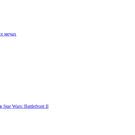
ых мечах
tar Wars: Battlefront II