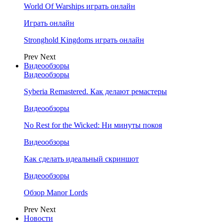
World Of Warships играть онлайн
Играть онлайн
Stronghold Kingdoms играть онлайн
Prev
Next
Видеообзоры
Видеообзоры
Syberia Remastered. Как делают ремастеры
Видеообзоры
No Rest for the Wicked: Ни минуты покоя
Видеообзоры
Как сделать идеальный скриншот
Видеообзоры
Обзор Manor Lords
Prev
Next
Новости