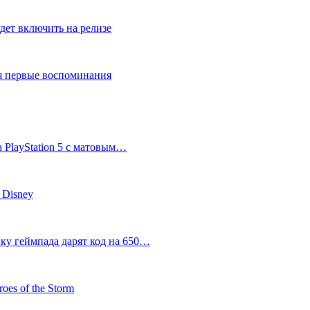
дет включить на релизе
ся первые воспоминания
 PlayStation 5 с матовым…
 Disney
пку геймпада дарят код на 650…
oes of the Storm