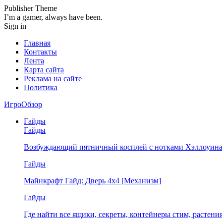
Publisher Theme
I’m a gamer, always have been.
Sign in
Главная
Контакты
Лента
Карта сайта
Реклама на сайте
Политика
ИгроОбзор
Гайды
Гайды
Возбуждающий пятничный косплей с нотками Хэллоуина
Гайды
Майнкрафт Гайд: Дверь 4х4 [Механизм]
Гайды
Где найти все ящики, секреты, контейнеры стим, растен