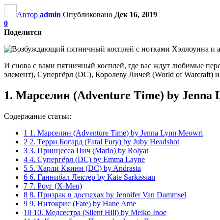
Автор
admin
Опубликовано
Дек 16, 2019
0
Поделится
И снова с вами пятничный косплей, где вас ждут любимые пер
элемент), Супергёрл (DC), Королеву Личей (World of Warcraft)
1. Марселин (Adventure Time) by Jenna
Содержание статьи:
1
1. Марселин (Adventure Time) by Jenna Lynn Meowri
2
2. Терри Богард (Fatal Fury) by Juby Headshot
3
3. Принцесса Пич (Mario) by Rolyat
4
4. Супергёрл (DC) by Emma Layne
5
5. Харли Квинн (DC) by Andrasta
6
6. Ганнибал Лектер by Kate Sarkissian
7
7. Роуг (X-Men)
8
8. Призрак в доспехах by Jennifer Van Dammsel
9
9. Нитокрис (Fate) by Hane Ame
10
10. Медсестра (Silent Hill) by Meiko Inoe