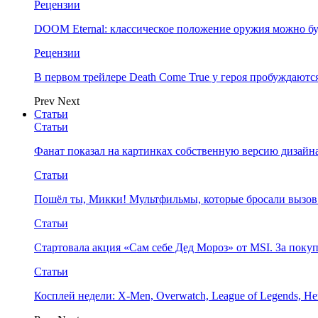
Рецензии
DOOM Eternal: классическое положение оружия можно бу
Рецензии
В первом трейлере Death Come True у героя пробуждают
Prev
Next
Статьи
Статьи
Фанат показал на картинках собственную версию дизайна
Статьи
Пошёл ты, Микки! Мультфильмы, которые бросали вызов
Статьи
Стартовала акция «Сам себе Дед Мороз» от MSI. За поку
Статьи
Косплей недели: X-Men, Overwatch, League of Legends, Her