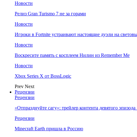
Новости
Релиз Gran Turismo 7 не за горами
Новости
Игроки в Fortnite устраивают настоящие дуэли на светов
Новости
Воскресите память с косплеем Нилин из Remember Me
Новости
Xbox Series X от BossLogic
Prev
Next
Рецензии
Рецензии
«Отпразднуйте сагу»: трейлер контента девятого эпизода в S
Рецензии
Minecraft Earth пришла в Россию