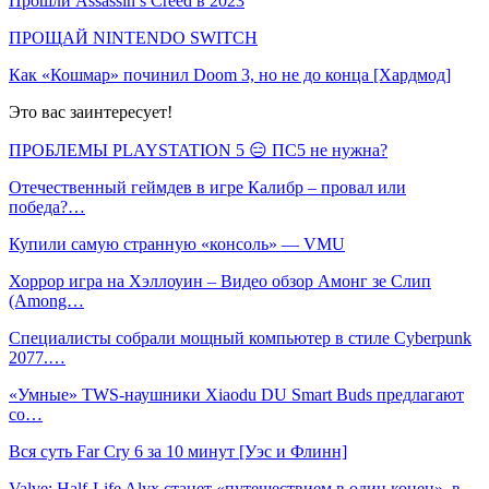
Прошли Assassin’s Creed в 2023
ПРОЩАЙ NINTENDO SWITCH
Как «Кошмар» починил Doom 3, но не до конца [Хардмод]
Это вас заинтересует!
ПРОБЛЕМЫ PLAYSTATION 5 😑 ПС5 не нужна?
Отечественный геймдев в игре Калибр – провал или
победа?…
Купили самую странную «консоль» — VMU
Хоррор игра на Хэллоуин – Видео обзор Амонг зе Слип
(Among…
Специалисты собрали мощный компьютер в стиле Cyberpunk
2077.…
«Умные» TWS-наушники Xiaodu DU Smart Buds предлагают
со…
Вся суть Far Cry 6 за 10 минут [Уэс и Флинн]
Valve: Half-Life Alyx станет «путешествием в один конец», в…