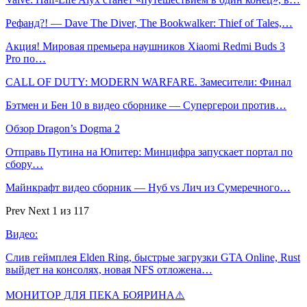
Рефанд?! — Dave The Diver, The Bookwalker: Thief of Tales,…
Акция! Мировая премьера наушников Xiaomi Redmi Buds 3
Pro по…
CALL OF DUTY: MODERN WARFARE. Замесители: Финал
Бэтмен и Бен 10 в видео сборнике — Супергерои против…
Обзор Dragon’s Dogma 2
Отправь Путина на Юпитер: Минцифра запускает портал по
сбору…
Майнкрафт видео сборник — Нуб vs Лич из Сумеречного…
Prev
Next
1 из 117
Видео:
Слив геймплея Elden Ring, быстрые загрузки GTA Online, Rust
выйдет на консолях, новая NFS отложена…
МОНИТОР ДЛЯ ПЕКА БОЯРИНА⚠️