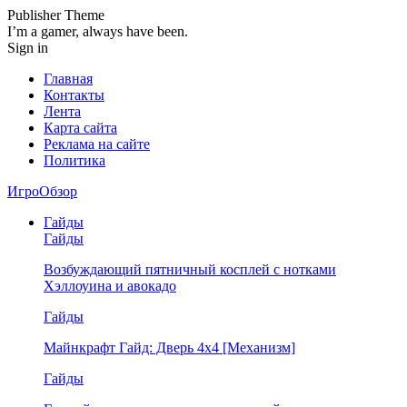
Publisher Theme
I’m a gamer, always have been.
Sign in
Главная
Контакты
Лента
Карта сайта
Реклама на сайте
Политика
ИгроОбзор
Гайды
Гайды
Возбуждающий пятничный косплей с нотками
Хэллоуина и авокадо
Гайды
Майнкрафт Гайд: Дверь 4х4 [Механизм]
Гайды