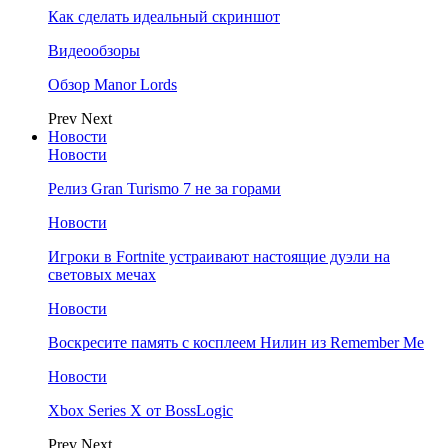
Как сделать идеальный скриншот
Видеообзоры
Обзор Manor Lords
Prev
Next
Новости
Новости
Релиз Gran Turismo 7 не за горами
Новости
Игроки в Fortnite устраивают настоящие дуэли на
световых мечах
Новости
Воскресите память с косплеем Нилин из Remember Me
Новости
Xbox Series X от BossLogic
Prev
Next