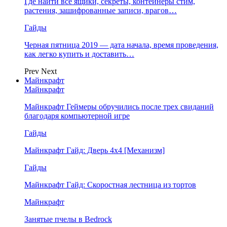
Где найти все ящики, секреты, контейнеры стим,
растения, зашифрованные записи, врагов…
Гайды
Черная пятница 2019 — дата начала, время проведения,
как легко купить и доставить…
Prev
Next
Майнкрафт
Майнкрафт
Майнкрафт Геймеры обручились после трех свиданий
благодаря компьютерной игре
Гайды
Майнкрафт Гайд: Дверь 4х4 [Механизм]
Гайды
Майнкрафт Гайд: Скоростная лестница из тортов
Майнкрафт
Занятые пчелы в Bedrock