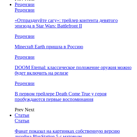
Рецензии
Рецензии
«Отпразднуйте сагу»: трейлер контента девятого
эпизода в Star Wars: Battlefront II
Рецензии
Minecraft Earth пришла в Россию
Рецензии
DOOM Eternal: классическое положение оружия можно
будет включить на релизе
Рецензии
В первом трейлере Death Come True у героя
пробуждаются первые воспоминания
Prev
Next
Статьи
Статьи
Фанат показал на картинках собственную версию
дизайна PlayStation 5 с матовым…