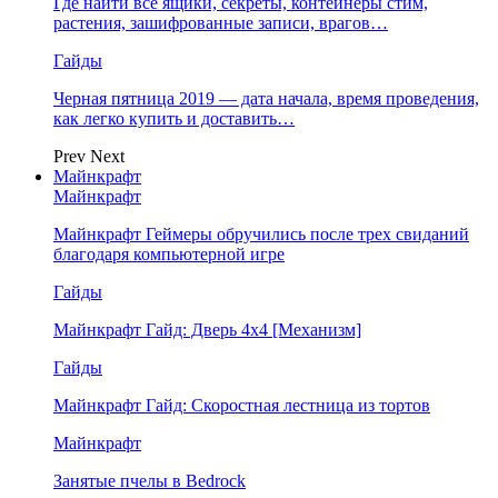
Где найти все ящики, секреты, контейнеры стим,
растения, зашифрованные записи, врагов…
Гайды
Черная пятница 2019 — дата начала, время проведения,
как легко купить и доставить…
Prev
Next
Майнкрафт
Майнкрафт
Майнкрафт Геймеры обручились после трех свиданий
благодаря компьютерной игре
Гайды
Майнкрафт Гайд: Дверь 4х4 [Механизм]
Гайды
Майнкрафт Гайд: Скоростная лестница из тортов
Майнкрафт
Занятые пчелы в Bedrock