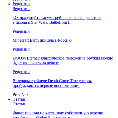
Рецензии
Рецензии
«Отпразднуйте сагу»: трейлер контента девятого
эпизода в Star Wars: Battlefront II
Рецензии
Minecraft Earth пришла в Россию
Рецензии
DOOM Eternal: классическое положение оружия можно
будет включить на релизе
Рецензии
В первом трейлере Death Come True у героя
пробуждаются первые воспоминания
Prev
Next
Статьи
Статьи
Фанат показал на картинках собственную версию
дизайна PlayStation 5 с матовым…