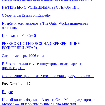
ИНТЕРВЬЮ С УСПЕШНЫМ БУСТЕРОМ ИГР
Обзор игры Essays on Empathy
К гибели компаньонов в The Outer Worlds приводили
лестницы
Поиграли в Far Cry 6
РЕБЕНОК ПОТЕРЯЛСЯ НА СЕРВЕРЕ! ИЩЕМ
РОДИТЕЛЕЙ (УГАР) —…
Ламповые игры 1996 года
В Steam назвали самые популярные видеокарты и
процессоры…
Обновление прошивки Xbox One стало доступно всем…
Prev
Next
1 из 117
Видео:
Новый видео сборник – Алекс и Стив Майнкрафт против
Мобов! — Видео игры битвы с Lego Minecraft