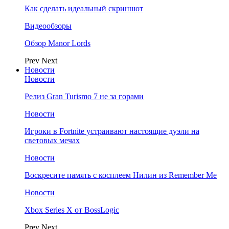
Как сделать идеальный скриншот
Видеообзоры
Обзор Manor Lords
Prev
Next
Новости
Новости
Релиз Gran Turismo 7 не за горами
Новости
Игроки в Fortnite устраивают настоящие дуэли на
световых мечах
Новости
Воскресите память с косплеем Нилин из Remember Me
Новости
Xbox Series X от BossLogic
Prev
Next