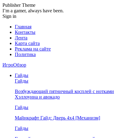
Publisher Theme
I’m a gamer, always have been.
Sign in
Главная
Контакты
Лента
Карта сайта
Реклама на сайте
Политика
ИгроОбзор
Гайды
Гайды
Возбуждающий пятничный косплей с нотками
Хэллоуина и авокадо
Гайды
Майнкрафт Гайд: Дверь 4х4 [Механизм]
Гайды