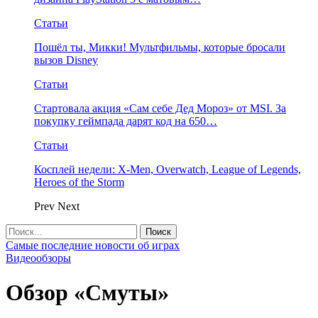
Статьи
Пошёл ты, Микки! Мультфильмы, которые бросали
вызов Disney
Статьи
Стартовала акция «Сам себе Дед Мороз» от MSI. За
покупку геймпада дарят код на 650…
Статьи
Косплей недели: X-Men, Overwatch, League of Legends,
Heroes of the Storm
Prev
Next
Самые последние новости об играх
Видеообзоры
Обзор «Смуты»