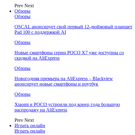
Prev
Next
Обзоры
Обзоры
OSCAL анонсирует свой первый 12-дюймовый планшет
Pad 100 с поддержкой AI
Обзоры
Новые смартфоны серии POCO X7 уже доступны со
скидкой на AliExpress
Обзоры
Новогодняя премьера на AliExpress – Blackview
анонсирует новые смартфоны и ноутбук
Обзоры
Xiaomi и POCO устроили под конец года большую
распродажу на AliExpress
Prev
Next
Играть онлайн
Играть онлайн