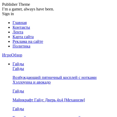
Publisher Theme
I’m a gamer, always have been.
Sign in
Главная
Контакты
Лента
Карта сайта
Реклама на сайте
Политика
ИгроОбзор
Гайды
Гайды
Возбуждающий пятничный косплей с нотками
Хэллоуина и авокадо
Гайды
Майнкрафт Гайд: Дверь 4х4 [Механизм]
Гайды