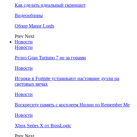
Как сделать идеальный скриншот
Видеообзоры
Обзор Manor Lords
Prev
Next
Новости
Новости
Релиз Gran Turismo 7 не за горами
Новости
Игроки в Fortnite устраивают настоящие дуэли на
световых мечах
Новости
Воскресите память с косплеем Нилин из Remember Me
Новости
Xbox Series X от BossLogic
Prev
Next