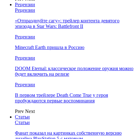
Рецензии
Рецензии
«Отпразднуйте сагу»: трейлер контента девятого
эпизода в Star Wars: Battlefront II
Рецензии
Minecraft Earth пришла в Россию
Рецензии
DOOM Eternal: классическое положение оружия можно
будет включить на релизе
Рецензии
В первом трейлере Death Come True у героя
пробуждаются первые воспоминания
Prev
Next
Статьи
Статьи
Фанат показал на картинках собственную версию
дизайна PlayStation 5 с матовым…