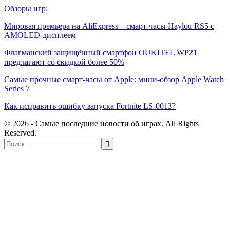
Обзоры игр:
Мировая премьера на AliExpress – смарт-часы Haylou RS5 с
AMOLED-дисплеем
Флагманский защищённый смартфон OUKITEL WP21
предлагают со скидкой более 50%
Самые прочные смарт-часы от Apple: мини-обзор Apple Watch
Series 7
Как исправить ошибку запуска Fortnite LS-0013?
© 2026 - Самые последние новости об играх. All Rights
Reserved.