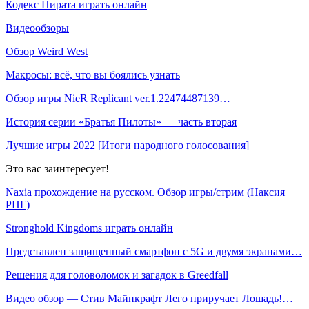
Кодекс Пирата играть онлайн
Видеообзоры
Обзор Weird West
Макросы: всё, что вы боялись узнать
Обзор игры NieR Replicant ver.1.22474487139…
История серии «Братья Пилоты» — часть вторая
Лучшие игры 2022 [Итоги народного голосования]
Это вас заинтересует!
Naxia прохождение на русском. Обзор игры/стрим (Наксия
РПГ)
Stronghold Kingdoms играть онлайн
Представлен защищенный смартфон с 5G и двумя экранами…
Решения для головоломок и загадок в Greedfall
Видео обзор — Стив Майнкрафт Лего приручает Лошадь!…