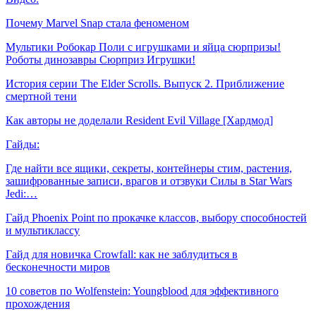
Почему Marvel Snap стала феноменом
Мультики Робокар Поли с игрушками и яйца сюрпризы!
Роботы динозавры Сюрприз Игрушки!
История серии The Elder Scrolls. Выпуск 2. Приближение
смертной тени
Как авторы не доделали Resident Evil Village [Хардмод]
Гайды:
Где найти все ящики, секреты, контейнеры стим, растения,
зашифрованные записи, врагов и отзвуки Силы в Star Wars
Jedi:…
Гайд Phoenix Point по прокачке классов, выбору способностей
и мультиклассу
Гайд для новичка Crowfall: как не заблудиться в
бесконечности миров
10 советов по Wolfenstein: Youngblood для эффективного
прохождения