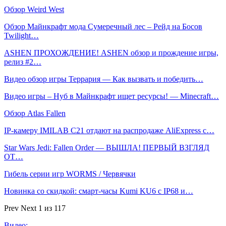
Обзор Weird West
Обзор Майнкрафт мода Сумеречный лес – Рейд на Босов
Twilight…
ASHEN ПРОХОЖДЕНИЕ! ASHEN обзор и прождение игры,
релиз #2…
Видео обзор игры Террария — Как вызвать и победить…
Видео игры – Нуб в Майнкрафт ищет ресурсы! — Minecraft…
Обзор Atlas Fallen
IP-камеру IMILAB C21 отдают на распродаже AliExpress с…
Star Wars Jedi: Fallen Order — ВЫШЛА! ПЕРВЫЙ ВЗГЛЯД
ОТ…
Гибель серии игр WORMS / Червячки
Новинка со скидкой: смарт-часы Kumi KU6 с IP68 и…
Prev
Next
1 из 117
Видео: