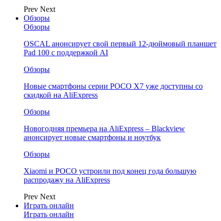
Prev
Next
Обзоры
Обзоры
OSCAL анонсирует свой первый 12-дюймовый планшет
Pad 100 с поддержкой AI
Обзоры
Новые смартфоны серии POCO X7 уже доступны со
скидкой на AliExpress
Обзоры
Новогодняя премьера на AliExpress – Blackview
анонсирует новые смартфоны и ноутбук
Обзоры
Xiaomi и POCO устроили под конец года большую
распродажу на AliExpress
Prev
Next
Играть онлайн
Играть онлайн