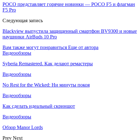
POCO представляет горячие новинки — POCO F5 и флагман
F5 Pro
Следующая запись
Blackview выпустила защищенный смартфон BV9300 и новые
наушники AirBuds 10 Pro
Вам также могут понравиться
Еще от автора
Видеообзоры
Syberia Remastered. Как делают ремастеры
Видеообзоры
No Rest for the Wicked: Ни минуты покоя
Видеообзоры
Как сделать идеальный скриншот
Видеообзоры
Обзор Manor Lords
Prev
Next