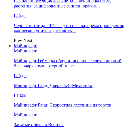
Где найти все ящики, секреты, контейнеры стим,
растения, зашифрованные записи, врагов…
Гайды
Черная пятница 2019 — дата начала, время проведения,
как легко купить и доставить…
Prev
Next
Майнкрафт
Майнкрафт
Майнкрафт Геймеры обручились после трех свиданий
благодаря компьютерной игре
Гайды
Майнкрафт Гайд: Дверь 4х4 [Механизм]
Гайды
Майнкрафт Гайд: Скоростная лестница из тортов
Майнкрафт
Занятые пчелы в Bedrock