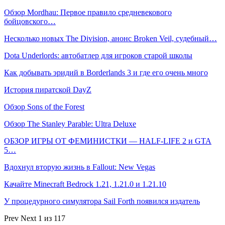
Обзор Mordhau: Первое правило средневекового
бойцовского…
Несколько новых The Division, анонс Broken Veil, судебный…
Dota Underlords: автобатлер для игроков старой школы
Как добывать эридий в Borderlands 3 и где его очень много
История пиратской DayZ
Обзор Sons of the Forest
Обзор The Stanley Parable: Ultra Deluxe
ОБЗОР ИГРЫ ОТ ФЕМИНИСТКИ — HALF-LIFE 2 и GTA
5…
Вдохнул вторую жизнь в Fallout: New Vegas
Качайте Minecraft Bedrock 1.21, 1.21.0 и 1.21.10
У процедурного симулятора Sail Forth появился издатель
Prev
Next
1 из 117