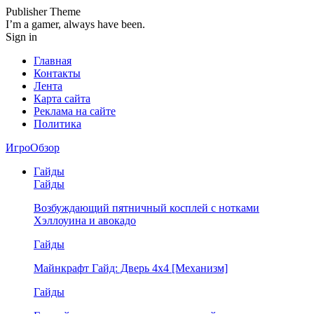
Publisher Theme
I’m a gamer, always have been.
Sign in
Главная
Контакты
Лента
Карта сайта
Реклама на сайте
Политика
ИгроОбзор
Гайды
Гайды
Возбуждающий пятничный косплей с нотками
Хэллоуина и авокадо
Гайды
Майнкрафт Гайд: Дверь 4х4 [Механизм]
Гайды