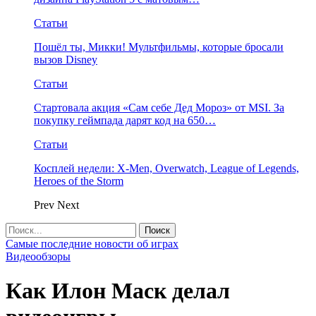
Статьи
Пошёл ты, Микки! Мультфильмы, которые бросали
вызов Disney
Статьи
Стартовала акция «Сам себе Дед Мороз» от MSI. За
покупку геймпада дарят код на 650…
Статьи
Косплей недели: X-Men, Overwatch, League of Legends,
Heroes of the Storm
Prev
Next
Самые последние новости об играх
Видеообзоры
Как Илон Маск делал