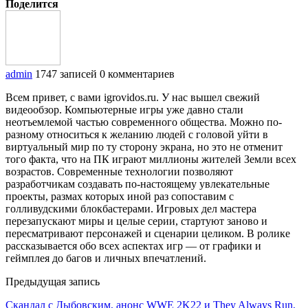
Поделится
admin
1747 записей
0 комментариев
Всем привет, с вами igrovidos.ru. У нас вышел свежий
видеообзор. Компьютерные игры уже давно стали
неотъемлемой частью современного общества. Можно по-
разному относиться к желанию людей с головой уйти в
виртуальный мир по ту сторону экрана, но это не отменит
того факта, что на ПК играют миллионы жителей Земли всех
возрастов. Современные технологии позволяют
разработчикам создавать по-настоящему увлекательные
проекты, размах которых иной раз сопоставим с
голливудскими блокбастерами. Игровых дел мастера
перезапускают миры и целые серии, стартуют заново и
пересматривают персонажей и сценарии целиком. В ролике
рассказывается обо всех аспектах игр — от графики и
геймплея до багов и личных впечатлений.
Предыдущая запись
Скандал с Дыбовским, анонс WWE 2K22 и They Always Run,