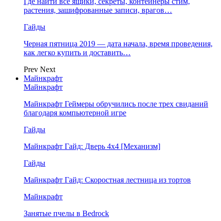
Где найти все ящики, секреты, контейнеры стим,
растения, зашифрованные записи, врагов…
Гайды
Черная пятница 2019 — дата начала, время проведения,
как легко купить и доставить…
Prev
Next
Майнкрафт
Майнкрафт
Майнкрафт Геймеры обручились после трех свиданий
благодаря компьютерной игре
Гайды
Майнкрафт Гайд: Дверь 4х4 [Механизм]
Гайды
Майнкрафт Гайд: Скоростная лестница из тортов
Майнкрафт
Занятые пчелы в Bedrock