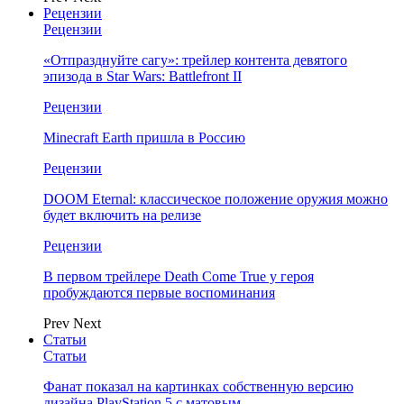
Рецензии
Рецензии
«Отпразднуйте сагу»: трейлер контента девятого
эпизода в Star Wars: Battlefront II
Рецензии
Minecraft Earth пришла в Россию
Рецензии
DOOM Eternal: классическое положение оружия можно
будет включить на релизе
Рецензии
В первом трейлере Death Come True у героя
пробуждаются первые воспоминания
Prev
Next
Статьи
Статьи
Фанат показал на картинках собственную версию
дизайна PlayStation 5 с матовым…