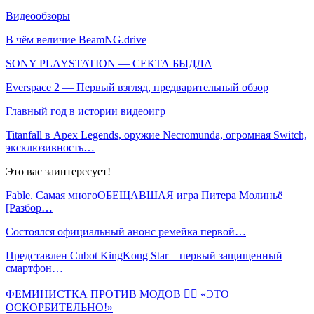
Видеообзоры
В чём величие BeamNG.drive
SONY PLAYSTATION — СЕКТА БЫДЛА
Everspace 2 — Первый взгляд, предварительный обзор
Главный год в истории видеоигр
Titanfall в Apex Legends, оружие Necromunda, огромная Switch,
эксклюзивность…
Это вас заинтересует!
Fable. Самая многоОБЕЩАВШАЯ игра Питера Молиньё
[Разбор…
Состоялся официальный анонс ремейка первой…
Представлен Cubot KingKong Star – первый защищенный
смартфон…
ФЕМИНИСТКА ПРОТИВ МОДОВ 🤦‍♀️ «ЭТО
ОСКОРБИТЕЛЬНО!»