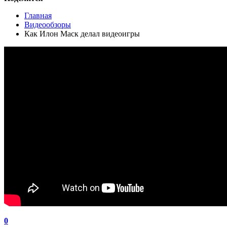
Главная
Видеообзоры
Как Илон Маск делал видеоигры
0