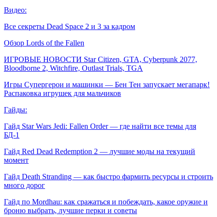
Видео:
Все секреты Dead Space 2 и 3 за кадром
Обзор Lords of the Fallen
ИГРОВЫЕ НОВОСТИ Star Citizen, GTA, Cyberpunk 2077,
Bloodborne 2, Witchfire, Outlast Trials, TGA
Игры Супергерои и машинки — Бен Тен запускает мегапарк!
Распаковка игрушек для мальчиков
Гайды:
Гайд Star Wars Jedi: Fallen Order — где найти все темы для
БД-1
Гайд Red Dead Redemption 2 — лучшие моды на текущий
момент
Гайд Death Stranding — как быстро фармить ресурсы и строить
много дорог
Гайд по Mordhau: как сражаться и побеждать, какое оружие и
броню выбрать, лучшие перки и советы