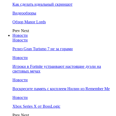
Как сделать идеальный скриншот
Видеообзоры
Обзор Manor Lords
Prev
Next
Новости
Новости
Релиз Gran Turismo 7 не за горами
Новости
Игроки в Fortnite устраивают настоящие дуэли на
световых мечах
Новости
Воскресите память с косплеем Нилин из Remember Me
Новости
Xbox Series X от BossLogic
Prev
Next