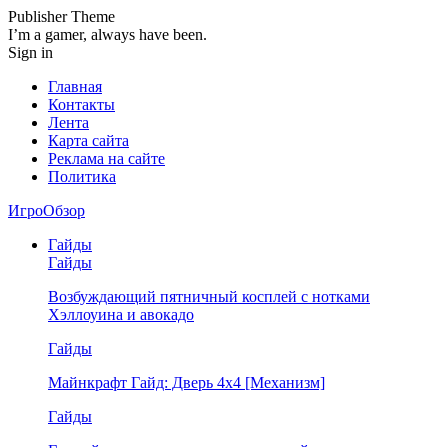
Publisher Theme
I’m a gamer, always have been.
Sign in
Главная
Контакты
Лента
Карта сайта
Реклама на сайте
Политика
ИгроОбзор
Гайды
Гайды
Возбуждающий пятничный косплей с нотками
Хэллоуина и авокадо
Гайды
Майнкрафт Гайд: Дверь 4х4 [Механизм]
Гайды