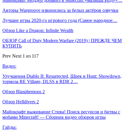
Майнкрафт Моддер добавил в Minecraft «малыша Йоду»…
Авторы Wargroove извинились за белых актёров озвучки
Лучшие игры 2020-го игрового года (Самое народное…
Обзор Like a Dragon: Infinite Wealth
ОБЗОР Call of Duty Modern Warfare (2019) | ПРЕЖДЕ ЧЕМ
КУПИТЬ
Prev
Next
1 из 117
Видео:
Улучшения Diablo II: Resurrected, Шрек в Hunt: Showdown,
тормоза RE Village, DLSS в RDR 2…
Обзор Blasphemous 2
Обзор Helldivers 2
Майнкрафт выживание Стива! Поиск ресурсов и битвы с
мобами Minecraft! — Сборник видео обзоров игры
Гайды: