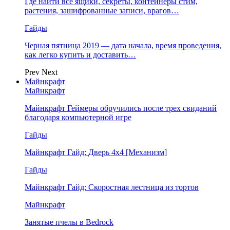
Где найти все ящики, секреты, контейнеры стим,
растения, зашифрованные записи, врагов…
Гайды
Черная пятница 2019 — дата начала, время проведения,
как легко купить и доставить…
Prev
Next
Майнкрафт
Майнкрафт
Майнкрафт Геймеры обручились после трех свиданий
благодаря компьютерной игре
Гайды
Майнкрафт Гайд: Дверь 4х4 [Механизм]
Гайды
Майнкрафт Гайд: Скоростная лестница из тортов
Майнкрафт
Занятые пчелы в Bedrock