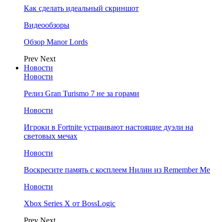
Как сделать идеальный скриншот
Видеообзоры
Обзор Manor Lords
Prev
Next
Новости
Новости
Релиз Gran Turismo 7 не за горами
Новости
Игроки в Fortnite устраивают настоящие дуэли на
световых мечах
Новости
Воскресите память с косплеем Нилин из Remember Me
Новости
Xbox Series X от BossLogic
Prev
Next