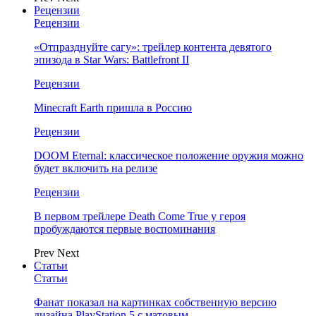
Рецензии
Рецензии
«Отпразднуйте сагу»: трейлер контента девятого
эпизода в Star Wars: Battlefront II
Рецензии
Minecraft Earth пришла в Россию
Рецензии
DOOM Eternal: классическое положение оружия можно
будет включить на релизе
Рецензии
В первом трейлере Death Come True у героя
пробуждаются первые воспоминания
Prev
Next
Статьи
Статьи
Фанат показал на картинках собственную версию
дизайна PlayStation 5 с матовым…