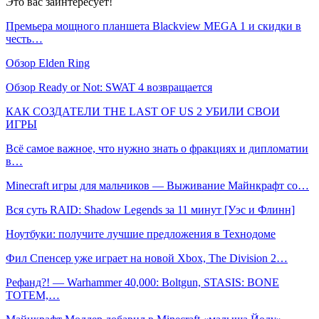
Это вас заинтересует!
Премьера мощного планшета Blackview MEGA 1 и скидки в
честь…
Обзор Elden Ring
Обзор Ready or Not: SWAT 4 возвращается
КАК СОЗДАТЕЛИ THE LAST OF US 2 УБИЛИ СВОИ
ИГРЫ
Всё самое важное, что нужно знать о фракциях и дипломатии
в…
Minecraft игры для мальчиков — Выживание Майнкрафт со…
Вся суть RAID: Shadow Legends за 11 минут [Уэс и Флинн]
Ноутбуки: получите лучшие предложения в Технодоме
Фил Спенсер уже играет на новой Xbox, The Division 2…
Рефанд?! — Warhammer 40,000: Boltgun, STASIS: BONE
TOTEM,…