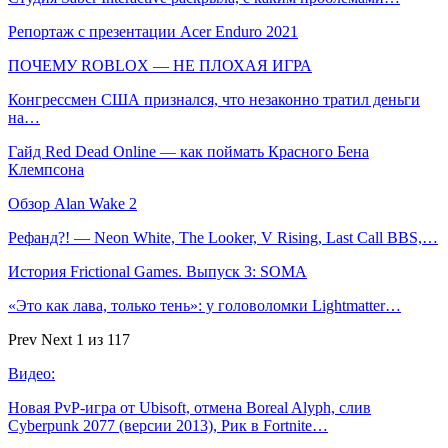
Репортаж с презентации Acer Enduro 2021
ПОЧЕМУ ROBLOX — НЕ ПЛОХАЯ ИГРА
Конгрессмен США признался, что незаконно тратил деньги
на…
Гайд Red Dead Online — как поймать Красного Бена
Клемпсона
Обзор Alan Wake 2
Рефанд?! — Neon White, The Looker, V Rising, Last Call BBS,…
История Frictional Games. Выпуск 3: SOMA
«Это как лава, только тень»: у головоломки Lightmatter…
Prev
Next
1 из 117
Видео:
Новая PvP-игра от Ubisoft, отмена Boreal Alyph, слив
Cyberpunk 2077 (версии 2013), Рик в Fortnite…