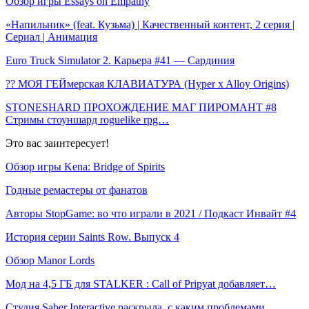
Обзор игры Essays on Empathy
«Напильник» (feat. Кузьма) | Качественный контент, 2 серия |
Сериал | Анимация
Euro Truck Simulator 2. Карьера #41 — Сардиния
?️‍? МОЯ ГЕЙмерская КЛАВИАТУРА (Hyper x Alloy Origins)
STONESHARD ПРОХОЖДЕНИЕ МАГ ПИРОМАНТ #8
Стримы стоуншард roguelike rpg…
Это вас заинтересует!
Обзор игры Kena: Bridge of Spirits
Годные ремастеры от фанатов
Авторы StopGame: во что играли в 2021 / Подкаст Инвайт #4
История серии Saints Row. Выпуск 4
Обзор Manor Lords
Мод на 4,5 ГБ для STALKER : Call of Pripyat добавляет…
Студия Saber Interactive раскрыла, с каким проблемами…