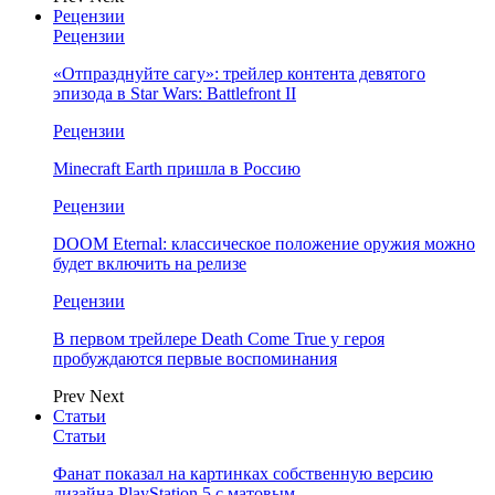
Рецензии
Рецензии
«Отпразднуйте сагу»: трейлер контента девятого
эпизода в Star Wars: Battlefront II
Рецензии
Minecraft Earth пришла в Россию
Рецензии
DOOM Eternal: классическое положение оружия можно
будет включить на релизе
Рецензии
В первом трейлере Death Come True у героя
пробуждаются первые воспоминания
Prev
Next
Статьи
Статьи
Фанат показал на картинках собственную версию
дизайна PlayStation 5 с матовым…