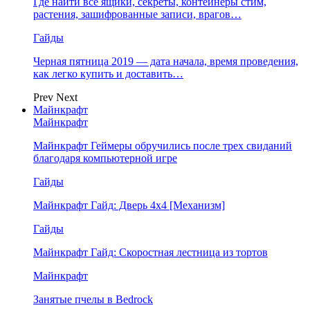
Где найти все ящики, секреты, контейнеры стим,
растения, зашифрованные записи, врагов…
Гайды
Черная пятница 2019 — дата начала, время проведения,
как легко купить и доставить…
Prev
Next
Майнкрафт
Майнкрафт
Майнкрафт Геймеры обручились после трех свиданий
благодаря компьютерной игре
Гайды
Майнкрафт Гайд: Дверь 4х4 [Механизм]
Гайды
Майнкрафт Гайд: Скоростная лестница из тортов
Майнкрафт
Занятые пчелы в Bedrock