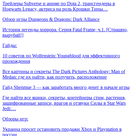
Трейлеры Subverse и аниме по Dota 2, трансгендеры в
Hogwarts Legacy, актриса на роль Крошки Тины…
Обзор игры Dungeons & Dragons: Dark Alliance
История легенды хоррора. Серия Fatal Frame, ч.1. [Страшно,
вырубай!]
Гайды:
10 советов по Wolfenstein: Youngblood для эффективного
прохождения
Все картины и секреты The Dark Pictures Anthology: Man of
Medan: где их найти, как получить, расположение
Гайд Shenmue 3 — как заработать много денег в начале игры
Где найти все ящики, секреты, контейнеры стим, растения,
зашифрованные записи, врагов и отзвуки Силы в Star Wars
Jedi:…
Обзоры игр:
Украина просит остановить продажи Xbox и Playstation в
россии