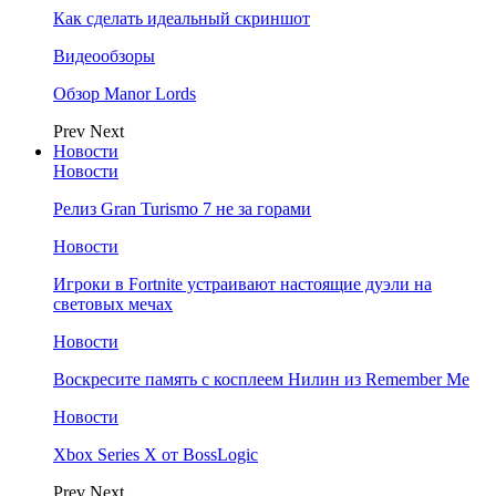
Как сделать идеальный скриншот
Видеообзоры
Обзор Manor Lords
Prev
Next
Новости
Новости
Релиз Gran Turismo 7 не за горами
Новости
Игроки в Fortnite устраивают настоящие дуэли на
световых мечах
Новости
Воскресите память с косплеем Нилин из Remember Me
Новости
Xbox Series X от BossLogic
Prev
Next