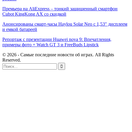
Премьера на AliExpress – тонкий защищенный смартфон
Cubot KingKong AX со скидкой
Анонсированы смарт-часы Haylou Solar Neo с 1,53″ дисплеем
и емкой батареей
Репортаж с презентации Huawei nova 9: Впечатления,
примеры фото + Watch GT 3 и FreeBuds Lipstick
© 2026 - Самые последние новости об играх. All Rights
Reserved.