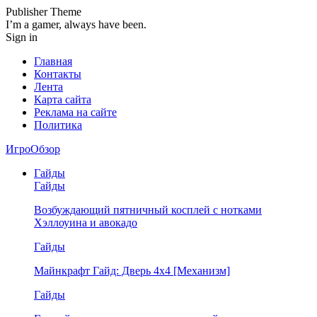
Publisher Theme
I’m a gamer, always have been.
Sign in
Главная
Контакты
Лента
Карта сайта
Реклама на сайте
Политика
ИгроОбзор
Гайды
Гайды
Возбуждающий пятничный косплей с нотками
Хэллоуина и авокадо
Гайды
Майнкрафт Гайд: Дверь 4х4 [Механизм]
Гайды