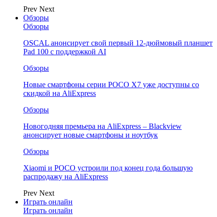
Prev
Next
Обзоры
Обзоры
OSCAL анонсирует свой первый 12-дюймовый планшет
Pad 100 с поддержкой AI
Обзоры
Новые смартфоны серии POCO X7 уже доступны со
скидкой на AliExpress
Обзоры
Новогодняя премьера на AliExpress – Blackview
анонсирует новые смартфоны и ноутбук
Обзоры
Xiaomi и POCO устроили под конец года большую
распродажу на AliExpress
Prev
Next
Играть онлайн
Играть онлайн