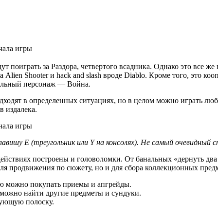
дут поиграть за Раздора, четвертого всадника. Однако это все ж
ien Shooter и hack and slash вроде Diablo. Кроме того, это коо
бельный персонаж — Война.
одходят в определенных ситуациях, но в целом можно играть л
в издалека.
авишу E (треугольник или Y на консолях). Не самый очевидный 
ействиях построены и головоломки. От банальных «дернуть два
ля продвижения по сюжету, но и для сбора коллекционных предме
ую можно покупать приемы и апгрейды.
можно найти другие предметы и сундуки.
вующую полоску.