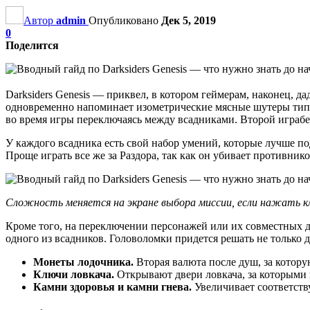
Автор
admin
Опубликовано
Дек 5, 2019
0
Поделится
Darksiders Genesis — приквел, в котором геймерам, наконец, да
одновременно напоминает изометрические мясные шутеры типа Al
во время игры переключаясь между всадниками. Второй игра
У каждого всадника есть свой набор умений, которые лучше п
Проще играть все же за Раздора, так как он убивает противнико
Сложность меняется на экране выбора миссии, если нажать кл
Кроме того, на переключении персонажей или их совместных д
одного из всадников. Головоломки придется решать не только д
Монеты лодочника.
Вторая валюта после душ, за котор
Ключи ловкача.
Открывают двери ловкача, за которыми 
Камни здоровья и камни гнева.
Увеличивает соответст