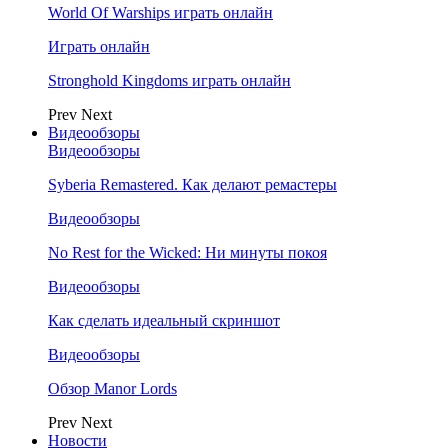
World Of Warships играть онлайн
Играть онлайн
Stronghold Kingdoms играть онлайн
Prev
Next
Видеообзоры
Видеообзоры
Syberia Remastered. Как делают ремастеры
Видеообзоры
No Rest for the Wicked: Ни минуты покоя
Видеообзоры
Как сделать идеальный скриншот
Видеообзоры
Обзор Manor Lords
Prev
Next
Новости