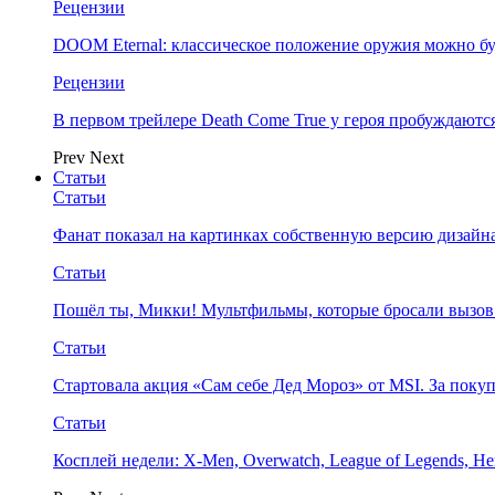
Рецензии
DOOM Eternal: классическое положение оружия можно бу
Рецензии
В первом трейлере Death Come True у героя пробуждают
Prev
Next
Статьи
Статьи
Фанат показал на картинках собственную версию дизайна
Статьи
Пошёл ты, Микки! Мультфильмы, которые бросали вызов
Статьи
Стартовала акция «Сам себе Дед Мороз» от MSI. За поку
Статьи
Косплей недели: X-Men, Overwatch, League of Legends, Her