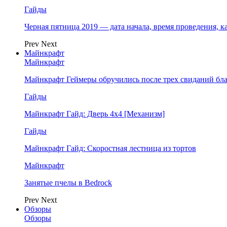
Гайды
Черная пятница 2019 — дата начала, время проведения, к
Prev
Next
Майнкрафт
Майнкрафт
Майнкрафт Геймеры обручились после трех свиданий бл
Гайды
Майнкрафт Гайд: Дверь 4х4 [Механизм]
Гайды
Майнкрафт Гайд: Скоростная лестница из тортов
Майнкрафт
Занятые пчелы в Bedrock
Prev
Next
Обзоры
Обзоры