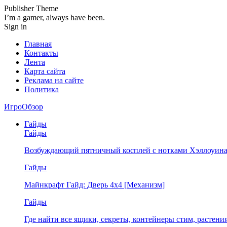
Publisher Theme
I’m a gamer, always have been.
Sign in
Главная
Контакты
Лента
Карта сайта
Реклама на сайте
Политика
ИгроОбзор
Гайды
Гайды
Возбуждающий пятничный косплей с нотками Хэллоуина
Гайды
Майнкрафт Гайд: Дверь 4х4 [Механизм]
Гайды
Где найти все ящики, секреты, контейнеры стим, растен