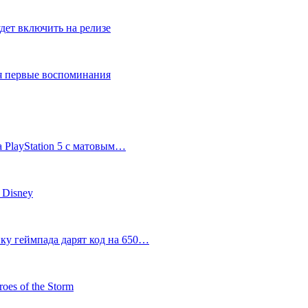
дет включить на релизе
ся первые воспоминания
 PlayStation 5 с матовым…
 Disney
пку геймпада дарят код на 650…
oes of the Storm