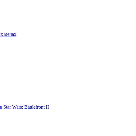
ых мечах
tar Wars: Battlefront II