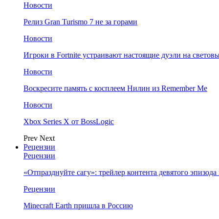
Новости
Релиз Gran Turismo 7 не за горами
Новости
Игроки в Fortnite устраивают настоящие дуэли на светов
Новости
Воскресите память с косплеем Нилин из Remember Me
Новости
Xbox Series X от BossLogic
Prev
Next
Рецензии
Рецензии
«Отпразднуйте сагу»: трейлер контента девятого эпизода в S
Рецензии
Minecraft Earth пришла в Россию