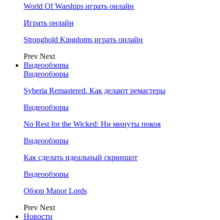
World Of Warships играть онлайн
Играть онлайн
Stronghold Kingdoms играть онлайн
Prev
Next
Видеообзоры
Видеообзоры
Syberia Remastered. Как делают ремастеры
Видеообзоры
No Rest for the Wicked: Ни минуты покоя
Видеообзоры
Как сделать идеальный скриншот
Видеообзоры
Обзор Manor Lords
Prev
Next
Новости