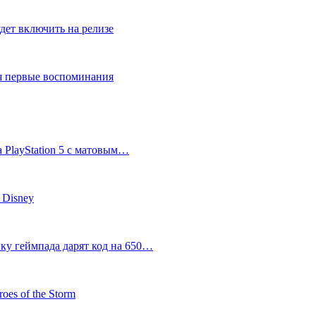
дет включить на релизе
ся первые воспоминания
 PlayStation 5 с матовым…
 Disney
пку геймпада дарят код на 650…
oes of the Storm