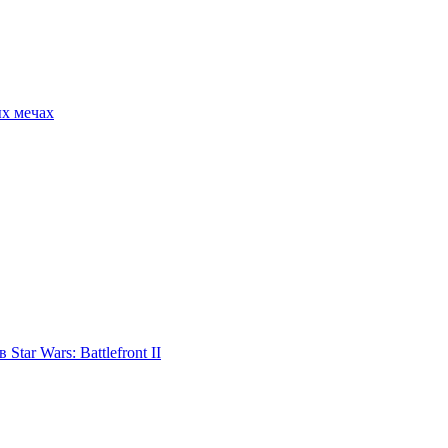
ых мечах
tar Wars: Battlefront II