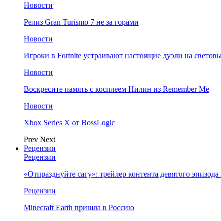
Новости
Релиз Gran Turismo 7 не за горами
Новости
Игроки в Fortnite устраивают настоящие дуэли на светов
Новости
Воскресите память с косплеем Нилин из Remember Me
Новости
Xbox Series X от BossLogic
Prev
Next
Рецензии
Рецензии
«Отпразднуйте сагу»: трейлер контента девятого эпизода в S
Рецензии
Minecraft Earth пришла в Россию