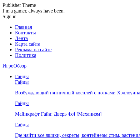
Publisher Theme
I’m a gamer, always have been.
Sign in
Главная
Контакты
Лента
Карта сайта
Реклама на сайте
Политика
ИгроОбзор
Гайды
Гайды
Возбуждающий пятничный косплей с нотками Хэллоуина
Гайды
Майнкрафт Гайд: Дверь 4х4 [Механизм]
Гайды
Где найти все ящики, секреты, контейнеры стим, растен