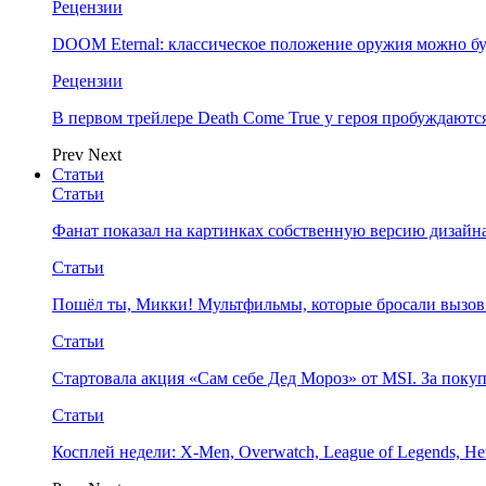
Рецензии
DOOM Eternal: классическое положение оружия можно бу
Рецензии
В первом трейлере Death Come True у героя пробуждают
Prev
Next
Статьи
Статьи
Фанат показал на картинках собственную версию дизайна
Статьи
Пошёл ты, Микки! Мультфильмы, которые бросали вызов
Статьи
Стартовала акция «Сам себе Дед Мороз» от MSI. За поку
Статьи
Косплей недели: X-Men, Overwatch, League of Legends, Her