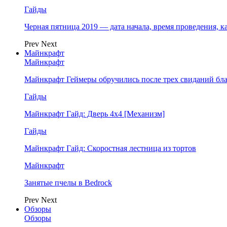
Гайды
Черная пятница 2019 — дата начала, время проведения, к
Prev
Next
Майнкрафт
Майнкрафт
Майнкрафт Геймеры обручились после трех свиданий бл
Гайды
Майнкрафт Гайд: Дверь 4х4 [Механизм]
Гайды
Майнкрафт Гайд: Скоростная лестница из тортов
Майнкрафт
Занятые пчелы в Bedrock
Prev
Next
Обзоры
Обзоры