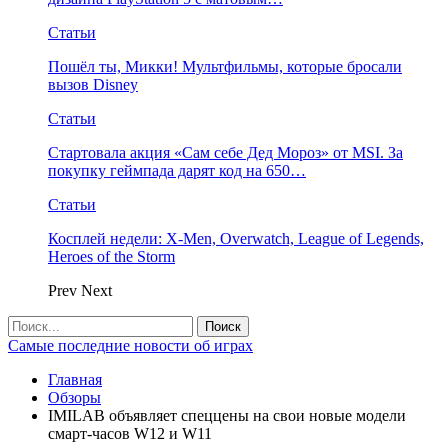
Статьи
Пошёл ты, Микки! Мультфильмы, которые бросали
вызов Disney
Статьи
Стартовала акция «Сам себе Дед Мороз» от MSI. За
покупку геймпада дарят код на 650…
Статьи
Косплей недели: X-Men, Overwatch, League of Legends,
Heroes of the Storm
Prev
Next
Самые последние новости об играх
Главная
Обзоры
IMILAB объявляет спеццены на свои новые модели
смарт-часов W12 и W11