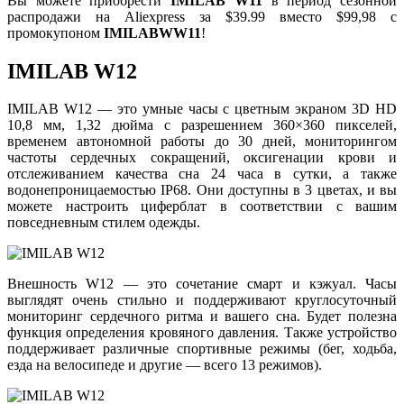
Вы можете приобрести
IMILAB W11
в период сезонной
распродажи на Aliexpress за $39.99 вместо $99,98 с
промокупоном
IMILABWW11
!
IMILAB W12
IMILAB W12 — это умные часы с цветным экраном 3D HD
10,8 мм, 1,32 дюйма с разрешением 360×360 пикселей,
временем автономной работы до 30 дней, мониторингом
частоты сердечных сокращений, оксигенации крови и
отслеживанием качества сна 24 часа в сутки, а также
водонепроницаемостью IP68. Они доступны в 3 цветах, и вы
можете настроить циферблат в соответствии с вашим
повседневным стилем одежды.
Внешность W12 — это сочетание смарт и кэжуал. Часы
выглядят очень стильно и поддерживают круглосуточный
мониторинг сердечного ритма и вашего сна. Будет полезна
функция определения кровяного давления. Также устройство
поддерживает различные спортивные режимы (бег, ходьба,
езда на велосипеде и другие — всего 13 режимов).