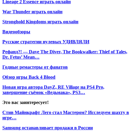
Lineage 2 Essence играть онлайн
War Thunder играть онлайн
Stronghold Kingdoms играть онлайн
Видеообзоры
Русские стратегии нулевых УДИВЛЯЛИ
Рефанд?! — Dave The Diver, The Bookwalker: Thief of Tales,
Dr. Fetus’ Mean…
Годные ремастеры от фанатов
Обзор игры Back 4 Blood
Новая игра автора DayZ, RE Village на PS4 Pro,
завершение съёмок «Ведьмака», PS3…
Это вас заинтересует!
Стив Майнкрафт Лего стал Мастером? Исследуем шахту в
игре…
Samsung останавливает продажи в России