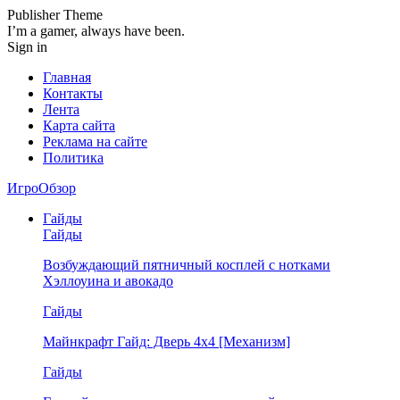
Publisher Theme
I’m a gamer, always have been.
Sign in
Главная
Контакты
Лента
Карта сайта
Реклама на сайте
Политика
ИгроОбзор
Гайды
Гайды
Возбуждающий пятничный косплей с нотками
Хэллоуина и авокадо
Гайды
Майнкрафт Гайд: Дверь 4х4 [Механизм]
Гайды