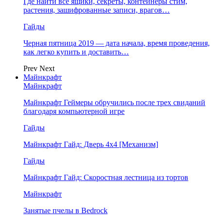
Где найти все ящики, секреты, контейнеры стим,
растения, зашифрованные записи, врагов…
Гайды
Черная пятница 2019 — дата начала, время проведения,
как легко купить и доставить…
Prev
Next
Майнкрафт
Майнкрафт
Майнкрафт Геймеры обручились после трех свиданий
благодаря компьютерной игре
Гайды
Майнкрафт Гайд: Дверь 4х4 [Механизм]
Гайды
Майнкрафт Гайд: Скоростная лестница из тортов
Майнкрафт
Занятые пчелы в Bedrock