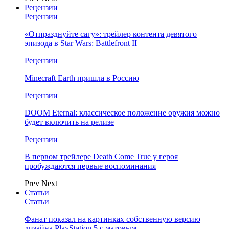
Рецензии
Рецензии
«Отпразднуйте сагу»: трейлер контента девятого
эпизода в Star Wars: Battlefront II
Рецензии
Minecraft Earth пришла в Россию
Рецензии
DOOM Eternal: классическое положение оружия можно
будет включить на релизе
Рецензии
В первом трейлере Death Come True у героя
пробуждаются первые воспоминания
Prev
Next
Статьи
Статьи
Фанат показал на картинках собственную версию
дизайна PlayStation 5 с матовым…