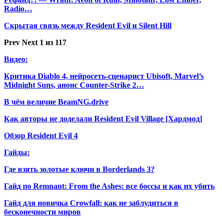
Radio…
Скрытая связь между Resident Evil и Silent Hill
Prev
Next
1 из 117
Видео:
Критика Diablo 4, нейросеть-сценарист Ubisoft, Marvel’s
Midnight Suns, анонс Counter-Strike 2…
В чём величие BeamNG.drive
Как авторы не доделали Resident Evil Village [Хардмод]
Обзор Resident Evil 4
Гайды:
Где взять золотые ключи в Borderlands 3?
Гайд по Remnant: From the Ashes: все боссы и как их убить
Гайд для новичка Crowfall: как не заблудиться в
бесконечности миров