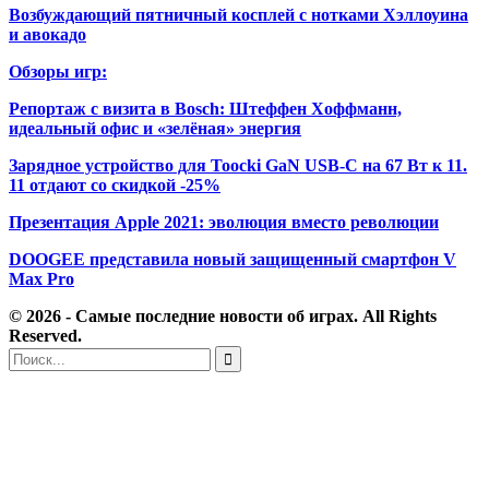
Возбуждающий пятничный косплей с нотками Хэллоуина
и авокадо
Обзоры игр:
Репортаж с визита в Bosch: Штеффен Хоффманн,
идеальный офис и «зелёная» энергия
Зарядное устройство для Toocki GaN USB-C на 67 Вт к 11.
11 отдают со скидкой -25%
Презентация Apple 2021: эволюция вместо революции
DOOGEE представила новый защищенный смартфон V
Max Pro
© 2026 - Самые последние новости об играх. All Rights
Reserved.