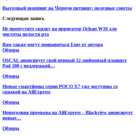
Выгодный шоппинг на Черную пятницу: полезные советы
Следующая запись
Не пропустите скидку на ирригатор Oclean W10 для
чистоты полости рта
Вам также могут понравиться
Еще от автора
Обзоры
OSCAL анонсирует свой первый 12-дюймовый планшет
Pad 100 с поддержкой…
Обзоры
Новые смартфоны серии POCO X7 уже доступны со
скидкой на AliExpress
Обзоры
Новогодняя премьера на AliExpress – Blackview анонсирует
новые…
Обзоры