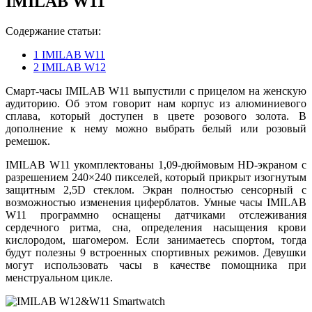
IMILAB W11
Содержание статьи:
1
IMILAB W11
2
IMILAB W12
Смарт-часы IMILAB W11 выпустили с прицелом на женскую
аудиторию. Об этом говорит нам корпус из алюминиевого
сплава, который доступен в цвете розового золота. В
дополнение к нему можно выбрать белый или розовый
ремешок.
IMILAB W11 укомплектованы 1,09-дюймовым HD-экраном с
разрешением 240×240 пикселей, который прикрыт изогнутым
защитным 2,5D стеклом. Экран полностью сенсорный с
возможностью изменения циферблатов. Умные часы IMILAB
W11 программно оснащены датчиками отслеживания
сердечного ритма, сна, определения насыщения крови
кислородом, шагомером. Если занимаетесь спортом, тогда
будут полезны 9 встроенных спортивных режимов. Девушки
могут использовать часы в качестве помощника при
менструальном цикле.