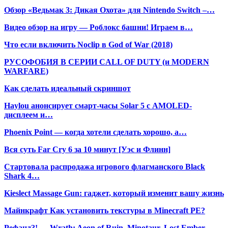
Обзор «Ведьмак 3: Дикая Охота» для Nintendo Switch –…
Видео обзор на игру — Роблокс башни! Играем в…
Что если включить Noclip в God of War (2018)
РУСОФОБИЯ В СЕРИИ CALL OF DUTY (и MODERN
WARFARE)
Как сделать идеальный скриншот
Haylou анонсирует смарт-часы Solar 5 с AMOLED-
дисплеем и…
Phoenix Point — когда хотели сделать хорошо, а…
Вся суть Far Cry 6 за 10 минут [Уэс и Флинн]
Стартовала распродажа игрового флагманского Black
Shark 4…
Kieslect Massage Gun: гаджет, который изменит вашу жизнь
Майнкрафт Как установить текстуры в Minecraft PE?
Рефанд?! — Wrath: Aeon of Ruin, Minotaur, Lost Ember,