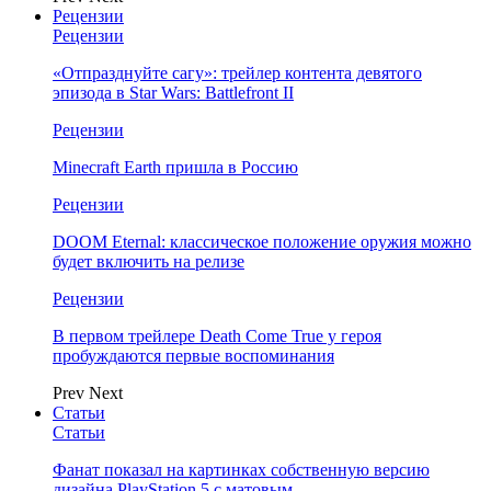
Рецензии
Рецензии
«Отпразднуйте сагу»: трейлер контента девятого
эпизода в Star Wars: Battlefront II
Рецензии
Minecraft Earth пришла в Россию
Рецензии
DOOM Eternal: классическое положение оружия можно
будет включить на релизе
Рецензии
В первом трейлере Death Come True у героя
пробуждаются первые воспоминания
Prev
Next
Статьи
Статьи
Фанат показал на картинках собственную версию
дизайна PlayStation 5 с матовым…