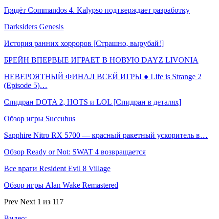
Грядёт Commandos 4. Kalypso подтверждает разработку
Darksiders Genesis
История ранних хорроров [Страшно, вырубай!]
БРЕЙН ВПЕРВЫЕ ИГРАЕТ В НОВУЮ DAYZ LIVONIA
НЕВЕРОЯТНЫЙ ФИНАЛ ВСЕЙ ИГРЫ ● Life is Strange 2
(Episode 5)…
Спидран DOTA 2, HOTS и LOL [Спидран в деталях]
Обзор игры Succubus
Sapphire Nitro RX 5700 — красный ракетный ускоритель в…
Обзор Ready or Not: SWAT 4 возвращается
Все враги Resident Evil 8 Village
Обзор игры Alan Wake Remastered
Prev
Next
1 из 117
Видео: