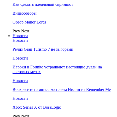
Как сделать идеальный скриншот
Видеообзоры
Обзор Manor Lords
Prev
Next
Новости
Новости
Релиз Gran Turismo 7 не за горами
Новости
Игроки в Fortnite устраивают настоящие дуэли на
световых мечах
Новости
Воскресите память с косплеем Нилин из Remember Me
Новости
Xbox Series X от BossLogic
Prev
Next