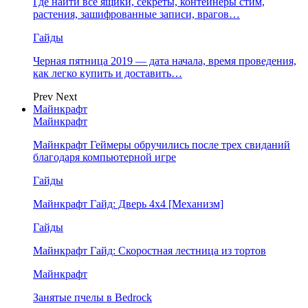
Где найти все ящики, секреты, контейнеры стим,
растения, зашифрованные записи, врагов…
Гайды
Черная пятница 2019 — дата начала, время проведения,
как легко купить и доставить…
Prev
Next
Майнкрафт
Майнкрафт
Майнкрафт Геймеры обручились после трех свиданий
благодаря компьютерной игре
Гайды
Майнкрафт Гайд: Дверь 4х4 [Механизм]
Гайды
Майнкрафт Гайд: Скоростная лестница из тортов
Майнкрафт
Занятые пчелы в Bedrock