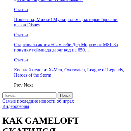
Статьи
Пошёл ты, Микки! Мультфильмы, которые бросали
вызов Disney
Статьи
Стартовала акция «Сам себе Дед Мороз» от MSI. За
покупку геймпада дарят код на 650…
Статьи
Косплей недели: X-Men, Overwatch, League of Legends,
Heroes of the Storm
Prev
Next
Самые последние новости об играх
Видеообзоры
КАК GAMELOFT