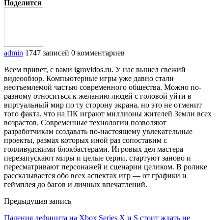
Поделится
admin
1747 записей
0 комментариев
Всем привет, с вами igrovidos.ru. У нас вышел свежий
видеообзор. Компьютерные игры уже давно стали
неотъемлемой частью современного общества. Можно по-
разному относиться к желанию людей с головой уйти в
виртуальный мир по ту сторону экрана, но это не отменит
того факта, что на ПК играют миллионы жителей Земли всех
возрастов. Современные технологии позволяют
разработчикам создавать по-настоящему увлекательные
проекты, размах которых иной раз сопоставим с
голливудскими блокбастерами. Игровых дел мастера
перезапускают миры и целые серии, стартуют заново и
пересматривают персонажей и сценарии целиком. В ролике
рассказывается обо всех аспектах игр — от графики и
геймплея до багов и личных впечатлений.
Предыдущая запись
Падения дефицита на Xbox Series X и S стоит ждать не