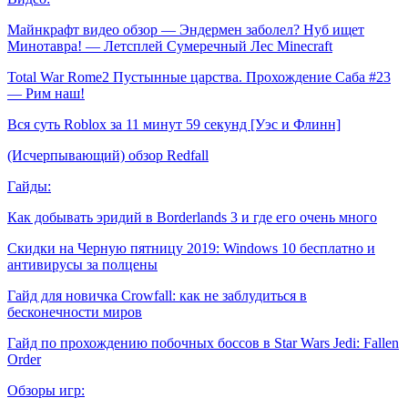
Майнкрафт видео обзор — Эндермен заболел? Нуб ищет
Минотавра! — Летсплей Сумеречный Лес Minecraft
Total War Rome2 Пустынные царства. Прохождение Саба #23
— Рим наш!
Вся суть Roblox за 11 минут 59 секунд [Уэс и Флинн]
(Исчерпывающий) обзор Redfall
Гайды:
Как добывать эридий в Borderlands 3 и где его очень много
Скидки на Черную пятницу 2019: Windows 10 бесплатно и
антивирусы за полцены
Гайд для новичка Crowfall: как не заблудиться в
бесконечности миров
Гайд по прохождению побочных боссов в Star Wars Jedi: Fallen
Order
Обзоры игр: