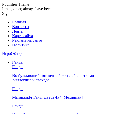
Publisher Theme
I’m a gamer, always have been.
Sign in
Главная
Контакты
Лента
Карта сайта
Реклама на сайте
Политика
ИгроОбзор
Гайды
Гайды
Возбуждающий пятничный косплей с нотками
Хэллоуина и авокадо
Гайды
Майнкрафт Гайд: Дверь 4х4 [Механизм]
Гайды