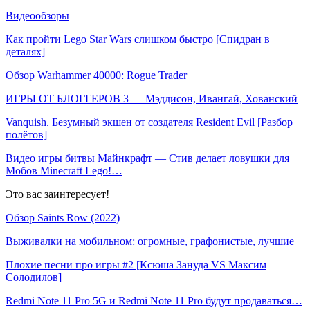
Видеообзоры
Как пройти Lego Star Wars слишком быстро [Спидран в
деталях]
Обзор Warhammer 40000: Rogue Trader
ИГРЫ ОТ БЛОГГЕРОВ 3 — Мэддисон, Ивангай, Хованский
Vanquish. Безумный экшен от создателя Resident Evil [Разбор
полётов]
Видео игры битвы Майнкрафт — Стив делает ловушки для
Мобов Minecraft Lego!…
Это вас заинтересует!
Обзор Saints Row (2022)
Выживалки на мобильном: огромные, графонистые, лучшие
Плохие песни про игры #2 [Ксюша Зануда VS Максим
Солодилов]
Redmi Note 11 Pro 5G и Redmi Note 11 Pro будут продаваться…