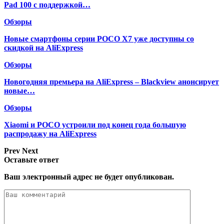
Pad 100 с поддержкой…
Обзоры
Новые смартфоны серии POCO X7 уже доступны со
скидкой на AliExpress
Обзоры
Новогодняя премьера на AliExpress – Blackview анонсирует
новые…
Обзоры
Xiaomi и POCO устроили под конец года большую
распродажу на AliExpress
Prev
Next
Оставьте ответ
Ваш электронный адрес не будет опубликован.