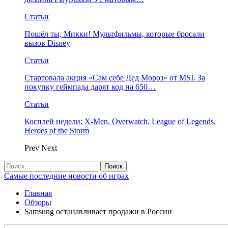
Статьи
Пошёл ты, Микки! Мультфильмы, которые бросали
вызов Disney
Статьи
Стартовала акция «Сам себе Дед Мороз» от MSI. За
покупку геймпада дарят код на 650…
Статьи
Косплей недели: X-Men, Overwatch, League of Legends,
Heroes of the Storm
Prev
Next
Самые последние новости об играх
Главная
Обзоры
Samsung останавливает продажи в России