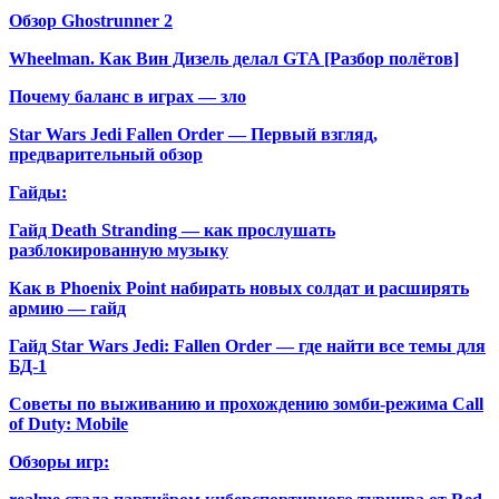
Обзор Ghostrunner 2
Wheelman. Как Вин Дизель делал GTA [Разбор полётов]
Почему баланс в играх — зло
Star Wars Jedi Fallen Order — Первый взгляд,
предварительный обзор
Гайды:
Гайд Death Stranding — как прослушать
разблокированную музыку
Как в Phoenix Point набирать новых солдат и расширять
армию — гайд
Гайд Star Wars Jedi: Fallen Order — где найти все темы для
БД-1
Советы по выживанию и прохождению зомби-режима Call
of Duty: Mobile
Обзоры игр: