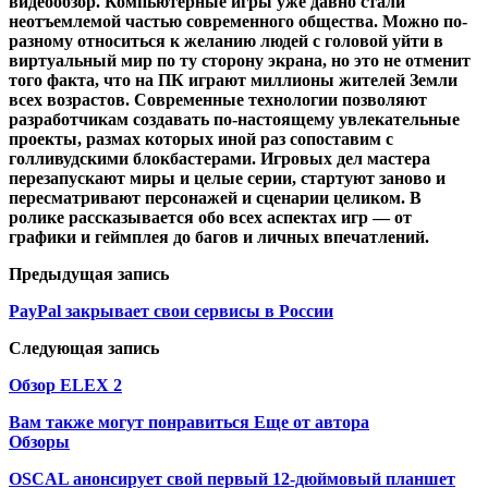
видеообзор. Компьютерные игры уже давно стали
неотъемлемой частью современного общества. Можно по-
разному относиться к желанию людей с головой уйти в
виртуальный мир по ту сторону экрана, но это не отменит
того факта, что на ПК играют миллионы жителей Земли
всех возрастов. Современные технологии позволяют
разработчикам создавать по-настоящему увлекательные
проекты, размах которых иной раз сопоставим с
голливудскими блокбастерами. Игровых дел мастера
перезапускают миры и целые серии, стартуют заново и
пересматривают персонажей и сценарии целиком. В
ролике рассказывается обо всех аспектах игр — от
графики и геймплея до багов и личных впечатлений.
Предыдущая запись
PayPal закрывает свои сервисы в России
Следующая запись
Обзор ELEX 2
Вам также могут понравиться
Еще от автора
Обзоры
OSCAL анонсирует свой первый 12-дюймовый планшет