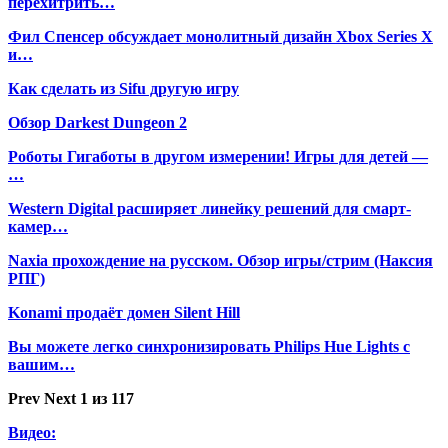
перехитрить…
Фил Спенсер обсуждает монолитный дизайн Xbox Series X
и…
Как сделать из Sifu другую игру
Обзор Darkest Dungeon 2
Роботы Гигаботы в другом измерении! Игры для детей —
…
Western Digital расширяет линейку решений для смарт-
камер…
Naxia прохождение на русском. Обзор игры/стрим (Наксия
РПГ)
Konami продаёт домен Silent Hill
Вы можете легко синхронизировать Philips Hue Lights с
вашим…
Prev
Next
1 из 117
Видео: