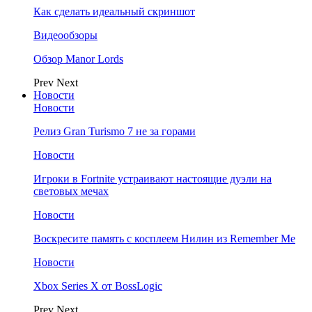
Как сделать идеальный скриншот
Видеообзоры
Обзор Manor Lords
Prev
Next
Новости
Новости
Релиз Gran Turismo 7 не за горами
Новости
Игроки в Fortnite устраивают настоящие дуэли на
световых мечах
Новости
Воскресите память с косплеем Нилин из Remember Me
Новости
Xbox Series X от BossLogic
Prev
Next