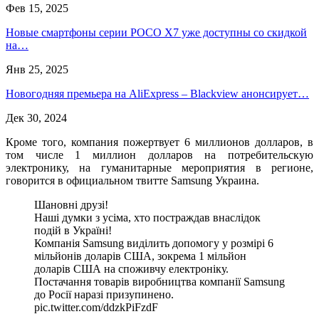
Фев 15, 2025
Новые смартфоны серии POCO X7 уже доступны со скидкой
на…
Янв 25, 2025
Новогодняя премьера на AliExpress – Blackview анонсирует…
Дек 30, 2024
Кроме того, компания пожертвует 6 миллионов долларов, в
том числе 1 миллион долларов на потребительскую
электронику, на гуманитарные мероприятия в регионе,
говорится в официальном твитте Samsung Украина.
Шановні друзі!
Наші думки з усіма, хто постраждав внаслідок
подій в Україні!
Компанія Samsung виділить допомогу у розмірі 6
мільйонів доларів США, зокрема 1 мільйон
доларів США на споживчу електроніку.
Постачання товарів виробництва компанії Samsung
до Росії наразі призупинено.
pic.twitter.com/ddzkPiFzdF