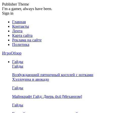
Publisher Theme
I’m a gamer, always have been.
Sign in
Главная
Контакты
Лента
Карта сайта
Реклама на сайте
Политика
ИгроОбзор
Гайды
Гайды
Возбуждающий пятничный косплей с нотками
Хэллоуина и авокадо
Гайды
Майнкрафт Гайд: Дверь 4х4 [Механизм]
Гайды