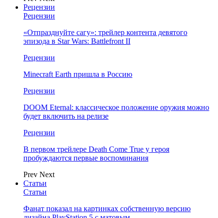
Рецензии
Рецензии
«Отпразднуйте сагу»: трейлер контента девятого
эпизода в Star Wars: Battlefront II
Рецензии
Minecraft Earth пришла в Россию
Рецензии
DOOM Eternal: классическое положение оружия можно
будет включить на релизе
Рецензии
В первом трейлере Death Come True у героя
пробуждаются первые воспоминания
Prev
Next
Статьи
Статьи
Фанат показал на картинках собственную версию
дизайна PlayStation 5 с матовым…