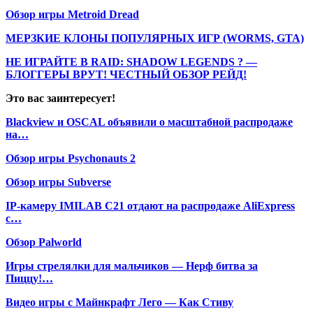
Обзор игры Metroid Dread
МЕРЗКИЕ КЛОНЫ ПОПУЛЯРНЫХ ИГР (WORMS, GTA)
НЕ ИГРАЙТЕ В RAID: SHADOW LEGENDS ? —
БЛОГГЕРЫ ВРУТ! ЧЕСТНЫЙ ОБЗОР РЕЙД!
Это вас заинтересует!
Blackview и OSCAL объявили о масштабной распродаже
на…
Обзор игры Psychonauts 2
Обзор игры Subverse
IP-камеру IMILAB C21 отдают на распродаже AliExpress
с…
Обзор Palworld
Игры стрелялки для мальчиков — Нерф битва за
Пиццу!…
Видео игры с Майнкрафт Лего — Как Стиву