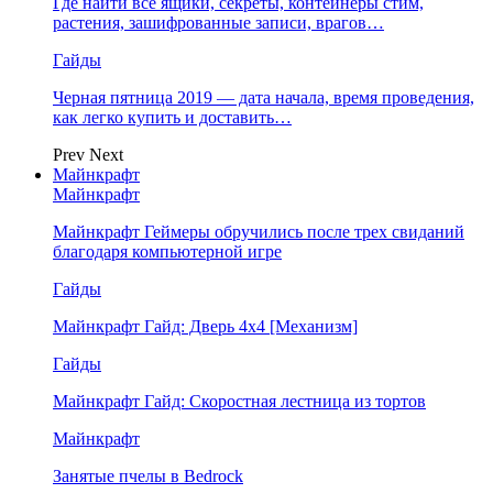
Где найти все ящики, секреты, контейнеры стим,
растения, зашифрованные записи, врагов…
Гайды
Черная пятница 2019 — дата начала, время проведения,
как легко купить и доставить…
Prev
Next
Майнкрафт
Майнкрафт
Майнкрафт Геймеры обручились после трех свиданий
благодаря компьютерной игре
Гайды
Майнкрафт Гайд: Дверь 4х4 [Механизм]
Гайды
Майнкрафт Гайд: Скоростная лестница из тортов
Майнкрафт
Занятые пчелы в Bedrock