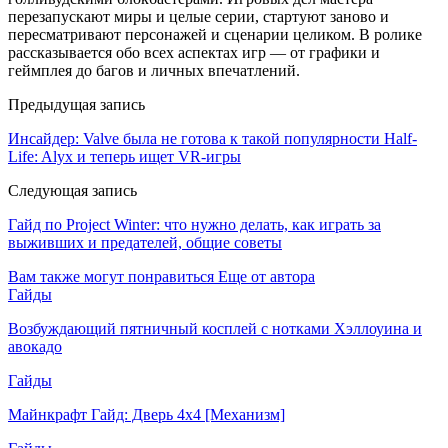
перезапускают миры и целые серии, стартуют заново и
пересматривают персонажей и сценарии целиком. В ролике
рассказывается обо всех аспектах игр — от графики и
геймплея до багов и личных впечатлений.
Предыдущая запись
Инсайдер: Valve была не готова к такой популярности Half-
Life: Alyx и теперь ищет VR-игры
Следующая запись
Гайд по Project Winter: что нужно делать, как играть за
выживших и предателей, общие советы
Вам также могут понравиться
Еще от автора
Гайды
Возбуждающий пятничный косплей с нотками Хэллоуина и
авокадо
Гайды
Майнкрафт Гайд: Дверь 4х4 [Механизм]