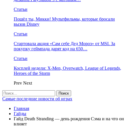
Статьи
Пошёл ты, Микки! Мультфильмы, которые бросали
вызов Disney
Статьи
Стартовала акция «Сам себе Дед Мороз» от MSI. За
покупку геймпада дарят код на 650…
Статьи
Косплей недели: X-Men, Overwatch, League of Legends,
Heroes of the Storm
Prev
Next
Самые последние новости об играх
Главная
Гайды
Гайд Death Stranding — день рождения Сэма и на что он
влияет