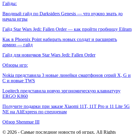
Гайды:
Вводный гайд по Darksiders Genesis — что нужно знать до
начала игры
Гайд Star Wars Jedi: Fallen Order — как пройти гробницу Eilram
Как в Phoenix Point набирать новых солдат и расширять
армию — гайд
Гайд для новичков Star Wars Jedi: Fallen Order
Обзоры игр:
Nokia представила 3 новые линейки смартфонов серий X, G и
С и новые TWS
Logitech представила новую эргономическую клавиатуру
ERGO K860
Получите подарки при заказе Xiaomi 11T, 11T Pro и 11 Lite 5G
NE на AliExpress по спецценам
Обзор Shenmue III
© 2026 - Самые последние новости об играх. All Rights