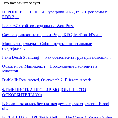
Это вас заинтересует!
ИГРОВЫЕ НОВОСТИ Cyberpunk 2077, PS5, Проблемы у
RDR 2,…
Более 67% сайтов созданы на WordPress
Самые кринжовые игры от Pepsi, KFC, McDonald’s и…
Мировая премьера – Cubot представила стильные
смартфоны…
Гайд Death Stranding — как обезопасить груз при помощи…
Обзор игры Майнкрафт – Прохождение лабиринта в
Minecraft!…
Diablo II: Resurrected, Overwatch 2, Blizzard Arcade…
ФЕМИНИСТКА ПРОТИВ МОДОВ 🤦‍♀️ «ЭТО
ОСКОРБИТЕЛЬНО!»
В Steam появилась бесплатная демоверсия стратегии Blood
of…
БОЛЬНИЦА С ПРИЗРАКАМИ — The Coma 2: Vicious Sisters