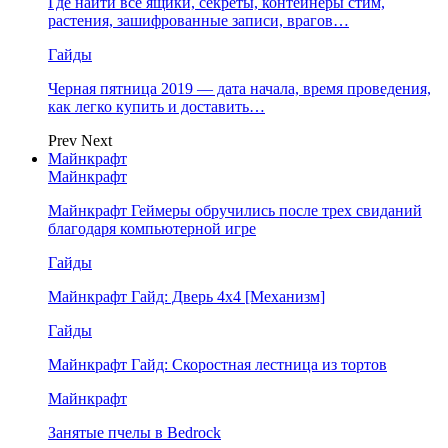
Где найти все ящики, секреты, контейнеры стим,
растения, зашифрованные записи, врагов…
Гайды
Черная пятница 2019 — дата начала, время проведения,
как легко купить и доставить…
Prev
Next
Майнкрафт
Майнкрафт
Майнкрафт Геймеры обручились после трех свиданий
благодаря компьютерной игре
Гайды
Майнкрафт Гайд: Дверь 4х4 [Механизм]
Гайды
Майнкрафт Гайд: Скоростная лестница из тортов
Майнкрафт
Занятые пчелы в Bedrock