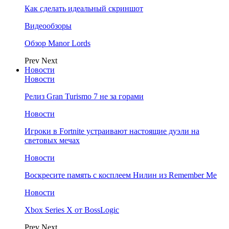
Как сделать идеальный скриншот
Видеообзоры
Обзор Manor Lords
Prev
Next
Новости
Новости
Релиз Gran Turismo 7 не за горами
Новости
Игроки в Fortnite устраивают настоящие дуэли на
световых мечах
Новости
Воскресите память с косплеем Нилин из Remember Me
Новости
Xbox Series X от BossLogic
Prev
Next