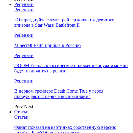
Рецензии
Рецензии
«Отпразднуйте сагу»: трейлер контента девятого
эпизода в Star Wars: Battlefront II
Рецензии
Minecraft Earth пришла в Россию
Рецензии
DOOM Eternal: классическое положение оружия можно
будет включить на релизе
Рецензии
В первом трейлере Death Come True у героя
пробуждаются первые воспоминания
Prev
Next
Статьи
Статьи
Фанат показал на картинках собственную версию
дизайна PlayStation 5 с матовым…