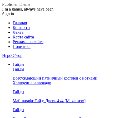
Publisher Theme
I’m a gamer, always have been.
Sign in
Главная
Контакты
Лента
Карта сайта
Реклама на сайте
Политика
ИгроОбзор
Гайды
Гайды
Возбуждающий пятничный косплей с нотками
Хэллоуина и авокадо
Гайды
Майнкрафт Гайд: Дверь 4х4 [Механизм]
Гайды