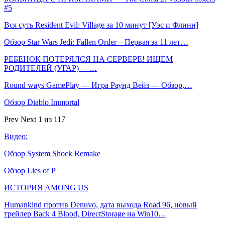
#5
Вся суть Resident Evil: Village за 10 минут [Уэс и Флинн]
Обзор Star Wars Jedi: Fallen Order – Первая за 11 лет…
РЕБЕНОК ПОТЕРЯЛСЯ НА СЕРВЕРЕ! ИЩЕМ
РОДИТЕЛЕЙ (УГАР) —…
Round ways GamePlay — Игра Раунд Вейз — Обзор,…
Обзор Diablo Immortal
Prev
Next
1 из 117
Видео:
Обзор System Shock Remake
Обзор Lies of P
ИСТОРИЯ AMONG US
Humankind против Denuvo, дата выхода Road 96, новый
трейлер Back 4 Blood, DirectStorage на Win10…