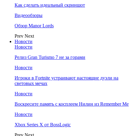
Как сделать идеальный скриншот
Видеообзоры
Обзор Manor Lords
Prev
Next
Новости
Новости
Релиз Gran Turismo 7 не за горами
Новости
Игроки в Fortnite устраивают настоящие дуэли на
световых мечах
Новости
Воскресите память с косплеем Нилин из Remember Me
Новости
Xbox Series X от BossLogic
Prev
Next