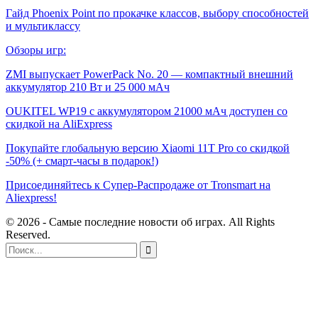
Гайд Phoenix Point по прокачке классов, выбору способностей
и мультиклассу
Обзоры игр:
ZMI выпускает PowerPack No. 20 — компактный внешний
аккумулятор 210 Вт и 25 000 мАч
OUKITEL WP19 с аккумулятором 21000 мАч доступен со
скидкой на AliExpress
Покупайте глобальную версию Xiaomi 11T Pro со скидкой
-50% (+ смарт-часы в подарок!)
Присоединяйтесь к Супер-Распродаже от Tronsmart на
Aliexpress!
© 2026 - Самые последние новости об играх. All Rights
Reserved.