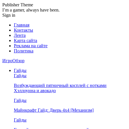
Publisher Theme
I’m a gamer, always have been.
Sign in
Главная
Контакты
Лента
Карта сайта
Реклама на сайте
Политика
ИгроОбзор
Гайды
Гайды
Возбуждающий пятничный косплей с нотками
Хэллоуина и авокадо
Гайды
Майнкрафт Гайд: Дверь 4х4 [Механизм]
Гайды