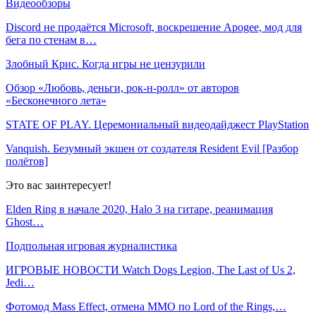
Видеообзоры
Discord не продаётся Microsoft, воскрешение Apogee, мод для
бега по стенам в…
Злобный Крис. Когда игры не цензурили
Обзор «Любовь, деньги, рок-н-ролл» от авторов
«Бесконечного лета»
STATE OF PLAY. Церемониальный видеодайджест PlayStation
Vanquish. Безумный экшен от создателя Resident Evil [Разбор
полётов]
Это вас заинтересует!
Elden Ring в начале 2020, Halo 3 на гитаре, реанимация
Ghost…
Подпольная игровая журналистика
ИГРОВЫЕ НОВОСТИ Watch Dogs Legion, The Last of Us 2,
Jedi…
Фотомод Mass Effect, отмена MMO по Lord of the Rings,…