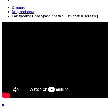
Главная
Видеообзоры
Как пройти Dead Space 2 за час [Спидран в деталях]
0