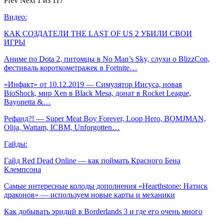
Prev
Next
1 из 117
Видео:
КАК СОЗДАТЕЛИ THE LAST OF US 2 УБИЛИ СВОИ
ИГРЫ
Аниме по Dota 2, питомцы в No Man’s Sky, слухи о BlizzCon,
фестиваль короткометражек в Fortnite…
«Инфакт» от 10.12.2019 — Симулятор Иисуса, новая
BioShock, мир Xen в Black Mesa, донат в Rocket League,
Bayonetta &…
Рефанд?! — Super Meat Boy Forever, Loop Hero, BOMJMAN,
Olija, Wattam, ICBM, Unforgotten…
Гайды:
Гайд Red Dead Online — как поймать Красного Бена
Клемпсона
Самые интересные колоды дополнения «Hearthstone: Натиск
драконов» — используем новые карты и механики
Как добывать эридий в Borderlands 3 и где его очень много