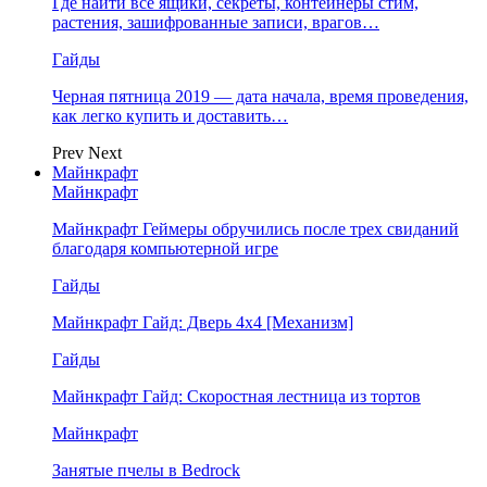
Где найти все ящики, секреты, контейнеры стим,
растения, зашифрованные записи, врагов…
Гайды
Черная пятница 2019 — дата начала, время проведения,
как легко купить и доставить…
Prev
Next
Майнкрафт
Майнкрафт
Майнкрафт Геймеры обручились после трех свиданий
благодаря компьютерной игре
Гайды
Майнкрафт Гайд: Дверь 4х4 [Механизм]
Гайды
Майнкрафт Гайд: Скоростная лестница из тортов
Майнкрафт
Занятые пчелы в Bedrock