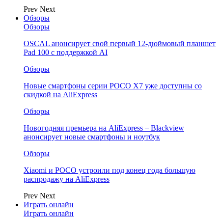
Prev
Next
Обзоры
Обзоры
OSCAL анонсирует свой первый 12-дюймовый планшет
Pad 100 с поддержкой AI
Обзоры
Новые смартфоны серии POCO X7 уже доступны со
скидкой на AliExpress
Обзоры
Новогодняя премьера на AliExpress – Blackview
анонсирует новые смартфоны и ноутбук
Обзоры
Xiaomi и POCO устроили под конец года большую
распродажу на AliExpress
Prev
Next
Играть онлайн
Играть онлайн