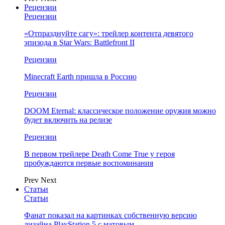
Рецензии
Рецензии
«Отпразднуйте сагу»: трейлер контента девятого
эпизода в Star Wars: Battlefront II
Рецензии
Minecraft Earth пришла в Россию
Рецензии
DOOM Eternal: классическое положение оружия можно
будет включить на релизе
Рецензии
В первом трейлере Death Come True у героя
пробуждаются первые воспоминания
Prev
Next
Статьи
Статьи
Фанат показал на картинках собственную версию
дизайна PlayStation 5 с матовым…