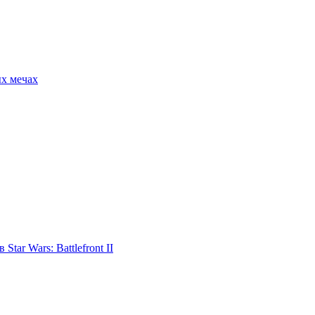
ых мечах
tar Wars: Battlefront II