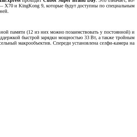
AliExpress
проходит
Cubot Super Brand Day
. Это означает, во-
 — X70 и KingKong 9, которые будут доступны по специальным
ней.
вной памяти (12 из них можно позаимствовать у постоянной) и
оддержкой быстрой зарядки мощностью 33 Вт, а также тройным
сельный макрообъектив. Спереди установлена селфи-камера на