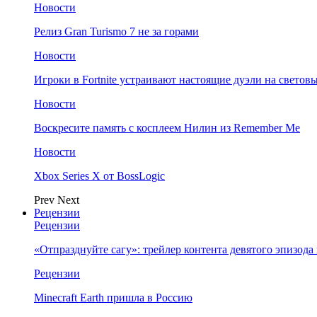
Новости
Релиз Gran Turismo 7 не за горами
Новости
Игроки в Fortnite устраивают настоящие дуэли на светов
Новости
Воскресите память с косплеем Нилин из Remember Me
Новости
Xbox Series X от BossLogic
Prev
Next
Рецензии
Рецензии
«Отпразднуйте сагу»: трейлер контента девятого эпизода в S
Рецензии
Minecraft Earth пришла в Россию