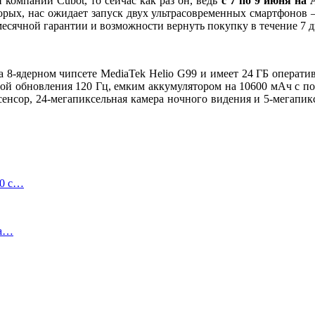
компании Cubot, то сейчас как раз он, ведь
с 7 по 9 июня на 
орых, нас ожидает запуск двух ультрасовременных смартфонов
есячной гарантии и возможности вернуть покупку в течение 7 д
 8-ядерном чипсете MediaTek Helio G99 и имеет 24 ГБ операти
ой обновления 120 Гц, емким аккумулятором на 10600 мАч с п
сенсор, 24-мегапиксельная камера ночного видения и 5-мегапик
00 с…
на…