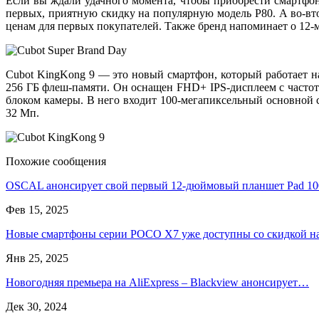
Если вы ждали удачного момента, чтобы приобрести смартфон 
первых, приятную скидку на популярную модель P80. А во-вт
ценам для первых покупателей. Также бренд напоминает о 12-м
Cubot KingKong 9 — это новый смартфон, который работает на
256 ГБ флеш-памяти. Он оснащен FHD+ IPS-дисплеем с частот
блоком камеры. В него входит 100-мегапиксельный основной 
32 Мп.
Похожие сообщения
OSCAL анонсирует свой первый 12-дюймовый планшет Pad 1
Фев 15, 2025
Новые смартфоны серии POCO X7 уже доступны со скидкой 
Янв 25, 2025
Новогодняя премьера на AliExpress – Blackview анонсирует…
Дек 30, 2024