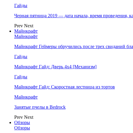
Гайды
Черная пятница 2019 — дата начала, время проведения, к
Prev
Next
Майнкрафт
Майнкрафт
Майнкрафт Геймеры обручились после трех свиданий бл
Гайды
Майнкрафт Гайд: Дверь 4х4 [Механизм]
Гайды
Майнкрафт Гайд: Скоростная лестница из тортов
Майнкрафт
Занятые пчелы в Bedrock
Prev
Next
Обзоры
Обзоры