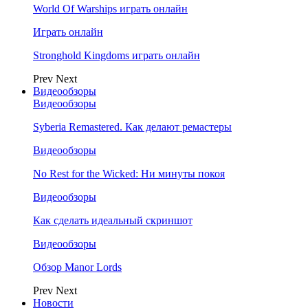
World Of Warships играть онлайн
Играть онлайн
Stronghold Kingdoms играть онлайн
Prev
Next
Видеообзоры
Видеообзоры
Syberia Remastered. Как делают ремастеры
Видеообзоры
No Rest for the Wicked: Ни минуты покоя
Видеообзоры
Как сделать идеальный скриншот
Видеообзоры
Обзор Manor Lords
Prev
Next
Новости