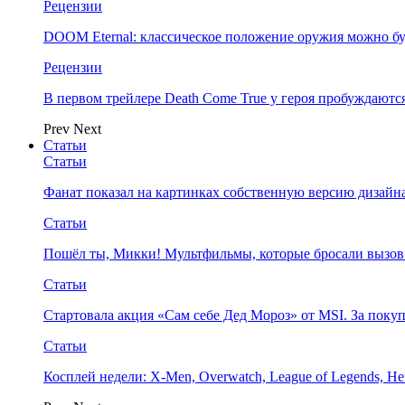
Рецензии
DOOM Eternal: классическое положение оружия можно бу
Рецензии
В первом трейлере Death Come True у героя пробуждают
Prev
Next
Статьи
Статьи
Фанат показал на картинках собственную версию дизайна
Статьи
Пошёл ты, Микки! Мультфильмы, которые бросали вызов
Статьи
Стартовала акция «Сам себе Дед Мороз» от MSI. За поку
Статьи
Косплей недели: X-Men, Overwatch, League of Legends, Her