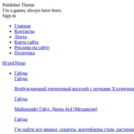
Publisher Theme
I’m a gamer, always have been.
Sign in
Главная
Контакты
Лента
Карта сайта
Реклама на сайте
Политика
ИгроОбзор
Гайды
Гайды
Возбуждающий пятничный косплей с нотками Хэллоуина
Гайды
Майнкрафт Гайд: Дверь 4х4 [Механизм]
Гайды
Где найти все ящики, секреты, контейнеры стим, растен