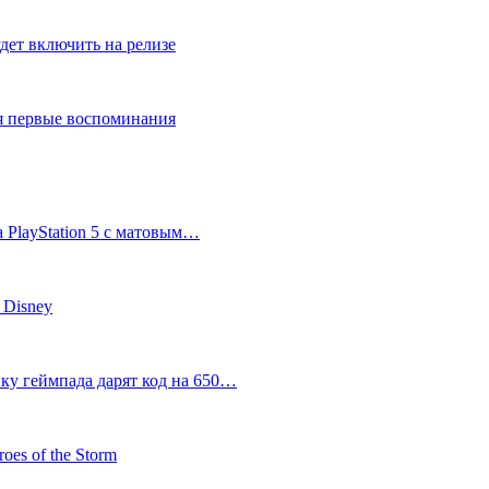
дет включить на релизе
ся первые воспоминания
 PlayStation 5 с матовым…
 Disney
пку геймпада дарят код на 650…
oes of the Storm