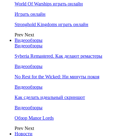
World Of Warships играть онлайн
Играть онлайн
Stronghold Kingdoms играть онлайн
Prev
Next
Видеообзоры
Видеообзоры
Syberia Remastered. Как делают ремастеры
Видеообзоры
No Rest for the Wicked: Ни минуты покоя
Видеообзоры
Как сделать идеальный скриншот
Видеообзоры
Обзор Manor Lords
Prev
Next
Новости