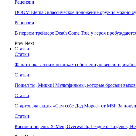
Рецензии
DOOM Eternal: классическое положение оружия можно бу
Рецензии
В первом трейлере Death Come True у героя пробуждают
Prev
Next
Статьи
Статьи
Фанат показал на картинках собственную версию дизайна
Статьи
Пошёл ты, Микки! Мультфильмы, которые бросали вызов
Статьи
Стартовала акция «Сам себе Дед Мороз» от MSI. За поку
Статьи
Косплей недели: X-Men, Overwatch, League of Legends, Her