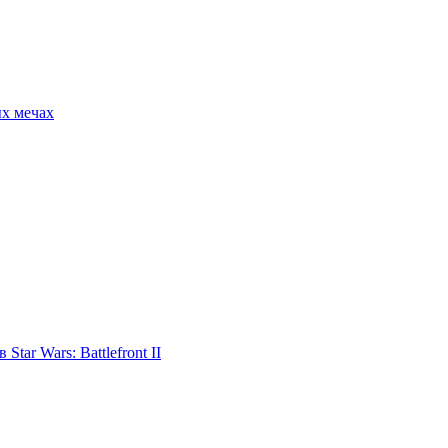
ых мечах
tar Wars: Battlefront II