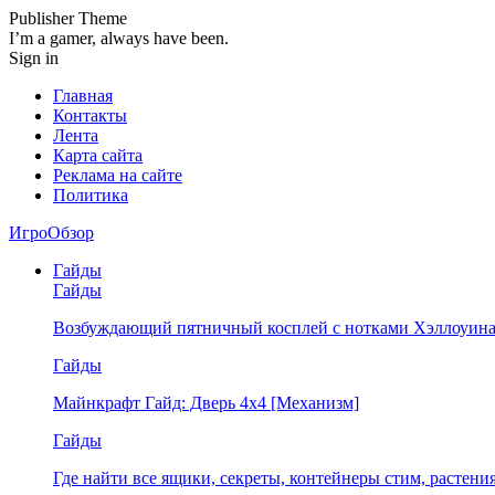
Publisher Theme
I’m a gamer, always have been.
Sign in
Главная
Контакты
Лента
Карта сайта
Реклама на сайте
Политика
ИгроОбзор
Гайды
Гайды
Возбуждающий пятничный косплей с нотками Хэллоуина
Гайды
Майнкрафт Гайд: Дверь 4х4 [Механизм]
Гайды
Где найти все ящики, секреты, контейнеры стим, растен