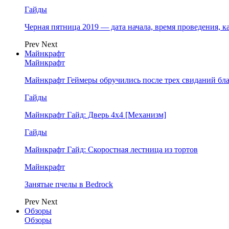
Гайды
Черная пятница 2019 — дата начала, время проведения, к
Prev
Next
Майнкрафт
Майнкрафт
Майнкрафт Геймеры обручились после трех свиданий бл
Гайды
Майнкрафт Гайд: Дверь 4х4 [Механизм]
Гайды
Майнкрафт Гайд: Скоростная лестница из тортов
Майнкрафт
Занятые пчелы в Bedrock
Prev
Next
Обзоры
Обзоры