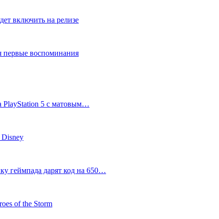
дет включить на релизе
ся первые воспоминания
 PlayStation 5 с матовым…
 Disney
пку геймпада дарят код на 650…
oes of the Storm