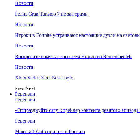
Новости
Релиз Gran Turismo 7 не за горами
Новости
Игроки в Fortnite устраивают настоящие дуэли на светов
Новости
Воскресите память с косплеем Нилин из Remember Me
Новости
Xbox Series X от BossLogic
Prev
Next
Рецензии
Рецензии
«Отпразднуйте сагу»: трейлер контента девятого эпизода в S
Рецензии
Minecraft Earth пришла в Россию