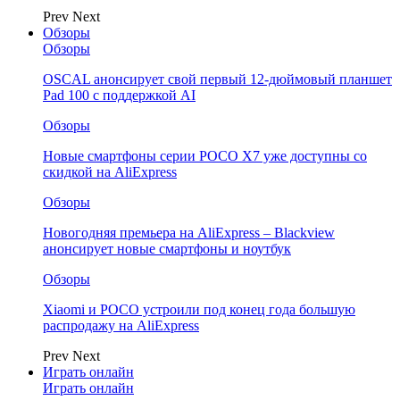
Prev
Next
Обзоры
Обзоры
OSCAL анонсирует свой первый 12-дюймовый планшет
Pad 100 с поддержкой AI
Обзоры
Новые смартфоны серии POCO X7 уже доступны со
скидкой на AliExpress
Обзоры
Новогодняя премьера на AliExpress – Blackview
анонсирует новые смартфоны и ноутбук
Обзоры
Xiaomi и POCO устроили под конец года большую
распродажу на AliExpress
Prev
Next
Играть онлайн
Играть онлайн