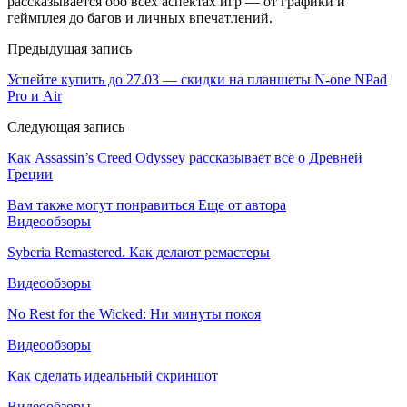
рассказывается обо всех аспектах игр — от графики и
геймплея до багов и личных впечатлений.
Предыдущая запись
Успейте купить до 27.03 — скидки на планшеты N-one NPad
Pro и Air
Следующая запись
Как Assassin’s Creed Odyssey рассказывает всё о Древней
Греции
Вам также могут понравиться
Еще от автора
Видеообзоры
Syberia Remastered. Как делают ремастеры
Видеообзоры
No Rest for the Wicked: Ни минуты покоя
Видеообзоры
Как сделать идеальный скриншот
Видеообзоры