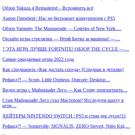
Обзор Yakuza 4 Remastered – Вспомнить всё
Аарон Гринберг: Нас не беспокоит конкуренция с PS5
Обзор Vampire: The Masquerade — Coteries of New York.…
Онлайн игры стрелялки — Нерф Битва за машины! —…
? ЭТА ИГРА ЛУЧШЕ FORTNITE! ОБЗОР THE CYCLE —…
Самые ожидаемые игры 2022 года
Как спидранить «Как достать соседа» [Спидран в деталях]
Рефанд?! — Scorn, Little Orpheus, Outcore: Desktop…
Видео игры с Майнкрафт Лего — Как Стиву перехитрить…
Стив Майнкрафт Лего стал Мастером? Исследуем шахту в
игре…
ХЕЙТЕРЫ NINTENDO SWITCH / PS5 и стим дек лусце!11
Рефанд?! — Somerville, SIGNALIS, ZERO Sievert, Nitro Kid,…