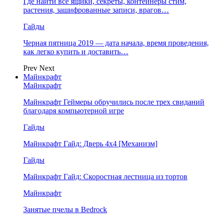
Где найти все ящики, секреты, контейнеры стим,
растения, зашифрованные записи, врагов…
Гайды
Черная пятница 2019 — дата начала, время проведения,
как легко купить и доставить…
Prev
Next
Майнкрафт
Майнкрафт
Майнкрафт Геймеры обручились после трех свиданий
благодаря компьютерной игре
Гайды
Майнкрафт Гайд: Дверь 4х4 [Механизм]
Гайды
Майнкрафт Гайд: Скоростная лестница из тортов
Майнкрафт
Занятые пчелы в Bedrock