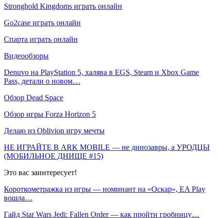
Stronghold Kingdoms играть онлайн
Go2case играть онлайн
Спарта играть онлайн
Видеообзоры
Denuvo на PlayStation 5, халява в EGS, Steam и Xbox Game
Pass, детали о новом…
Обзор Dead Space
Обзор игры Forza Horizon 5
Делаю из Oblivion игру мечты
НЕ ИГРАЙТЕ В ARK MOBILE — не динозавры, а УРОДЦЫ
(МОБИЛЬНОЕ ДНИЩЕ #15)
Это вас заинтересует!
Короткометражка из игры — номинант на «Оскар», EA Play
вошла…
Гайд Star Wars Jedi: Fallen Order — как пройти гробницу…