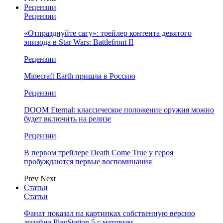
Рецензии
Рецензии
«Отпразднуйте сагу»: трейлер контента девятого
эпизода в Star Wars: Battlefront II
Рецензии
Minecraft Earth пришла в Россию
Рецензии
DOOM Eternal: классическое положение оружия можно
будет включить на релизе
Рецензии
В первом трейлере Death Come True у героя
пробуждаются первые воспоминания
Prev
Next
Статьи
Статьи
Фанат показал на картинках собственную версию
дизайна PlayStation 5 с матовым…