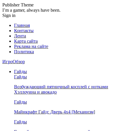
Publisher Theme
I’m a gamer, always have been.
Sign in
Главная
Контакты
Лента
Карта сайта
Реклама на сайте
Политика
ИгроОбзор
Гайды
Гайды
Возбуждающий пятничный косплей с нотками
Хэллоуина и авокадо
Гайды
Майнкрафт Гайд: Дверь 4х4 [Механизм]
Гайды