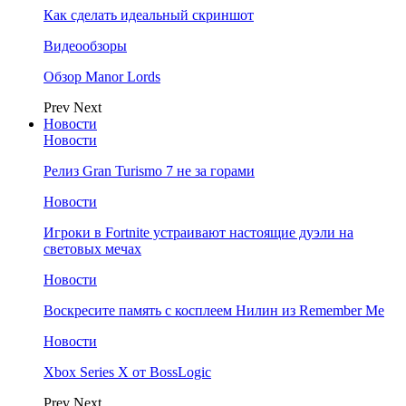
Как сделать идеальный скриншот
Видеообзоры
Обзор Manor Lords
Prev
Next
Новости
Новости
Релиз Gran Turismo 7 не за горами
Новости
Игроки в Fortnite устраивают настоящие дуэли на
световых мечах
Новости
Воскресите память с косплеем Нилин из Remember Me
Новости
Xbox Series X от BossLogic
Prev
Next