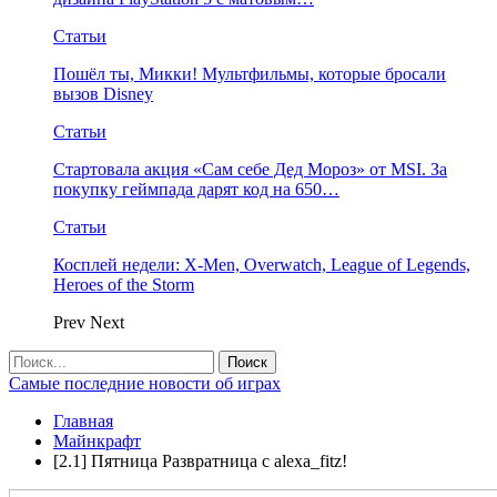
Статьи
Пошёл ты, Микки! Мультфильмы, которые бросали
вызов Disney
Статьи
Стартовала акция «Сам себе Дед Мороз» от MSI. За
покупку геймпада дарят код на 650…
Статьи
Косплей недели: X-Men, Overwatch, League of Legends,
Heroes of the Storm
Prev
Next
Самые последние новости об играх
Главная
Майнкрафт
[2.1] Пятница Развратница с alexa_fitz!