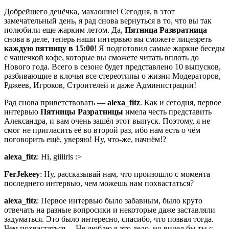
Добрейшего денёчка, махаошие! Сегодня, в этот
замечательный день, я рад снова вернуться в то, что вы так
полюбили еще жарким летом. Да,
Пятница Развратница
снова в деле, теперь наши интервью вы сможете лицезреть
каждую пятницу в 15:00
! Я подготовил самые жаркие беседы
с чашечкой кофе, которые вы сможете читать вплоть до
Нового года. Всего в сезоне будет представлено 10 выпусков,
разбивающие в клочья все стереотипы о жизни Модераторов,
Рджеев, Игроков, Строителей и даже Администрации!
Рад снова приветствовать —
alexa_fitz
. Как и сегодня, первое
интервью
Пятницы Разратницы
имела честь представить
Александра, и вам очень зашёл этот выпуск. Поэтому, я не
смог не пригласить её во второй раз, ибо нам есть о чём
поговорить ещё, уверяю! Ну, что-же, начнём!?
alexa_fitz
: Hi, giiiirls :>
FerJekeey
: Ну, рассказывай нам, что произошло с момента
последнего интервью, чем можешь нам похвастаться?
alexa_fitz
: Первое интервью было забавным, было круто
отвечать на разные вопросики и некоторые даже заставляли
задуматься. Это было интересно, спасибо, что позвал тогда.
Чем похвастаться… Не люблю я это дело, но видел бы ты с