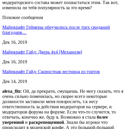
модераторского состава может похвастаться этим. Так вот,
изменила ли тебя популярность за это время?
Похожие сообщения
Майнкрафт Геймеры обручились после трех свиданий
благодаря…
Дек 16, 2019
Майнкрафт Гайд: Дверь 4х4 [Механизм]
Дек 16, 2019
Майнкрафт Гайд: Скоростная лестница из тортов
Дек 14, 2019
alexa_fitz
: Ой, да прекрати, смущаешь. Не могу сказать, что я
очень сильно поменялась, но скорее всего некоторые
должности заставили меня повзрослеть, т.к несу
ответственность за действия модераторов на сервере, и
модераторов форума на форуме. Если что-то случится, то
отвечать, конечно же, буду я. Возможно я стала
более
уверенной
и
раскрепощенной
. Знали бы игроки что
происходит в модерской конфе. А это большой-большой