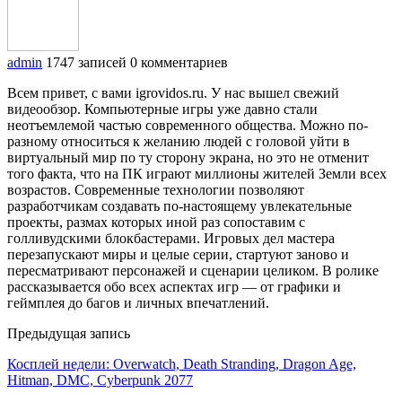
admin
1747 записей
0 комментариев
Всем привет, с вами igrovidos.ru. У нас вышел свежий
видеообзор. Компьютерные игры уже давно стали
неотъемлемой частью современного общества. Можно по-
разному относиться к желанию людей с головой уйти в
виртуальный мир по ту сторону экрана, но это не отменит
того факта, что на ПК играют миллионы жителей Земли всех
возрастов. Современные технологии позволяют
разработчикам создавать по-настоящему увлекательные
проекты, размах которых иной раз сопоставим с
голливудскими блокбастерами. Игровых дел мастера
перезапускают миры и целые серии, стартуют заново и
пересматривают персонажей и сценарии целиком. В ролике
рассказывается обо всех аспектах игр — от графики и
геймплея до багов и личных впечатлений.
Предыдущая запись
Косплей недели: Overwatch, Death Stranding, Dragon Age,
Hitman, DMC, Cyberpunk 2077