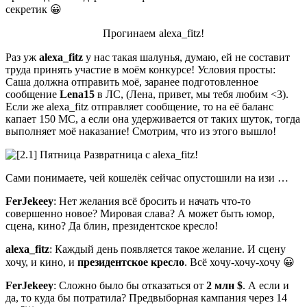
секретик 😀
Прогинаем alexa_fitz!
Раз уж
alexa_fitz
у нас такая шалунья, думаю, ей не составит
труда принять участие в моём конкурсе! Условия просты:
Саша должна отправить моё, заранее подготовленное
сообщение
Lena15
в ЛС, (Лена, привет, мы тебя любим <3).
Если же alexa_fitz отправляет сообщение, то на её баланс
капает 150 МС, а если она удерживается от таких шуток, тогда
выполняет моё наказание! Смотрим, что из этого вышло!
Сами понимаете, чей кошелёк сейчас опустошили на изи …
FerJekeey
: Нет желания всё бросить и начать что-то
совершенно новое? Мировая слава? А может быть юмор,
сцена, кино? Да блин, президентское кресло!
alexa_fitz
: Каждый день появляется такое желание. И сцену
хочу, и кино, и
президентское кресло
. Всё хочу-хочу-хочу 😀
FerJekeey
: Сложно было бы отказаться от
2 млн $
. А если и
да, то куда бы потратила? Предвыборная кампания через 14