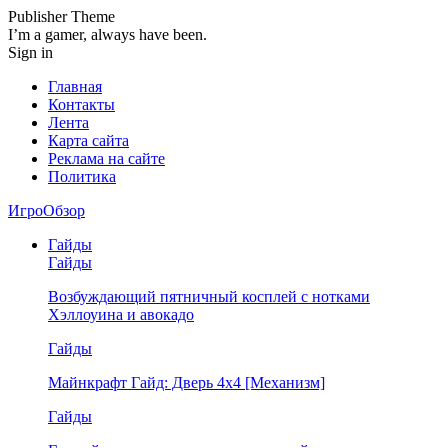
Publisher Theme
I’m a gamer, always have been.
Sign in
Главная
Контакты
Лента
Карта сайта
Реклама на сайте
Политика
ИгроОбзор
Гайды
Гайды
Возбуждающий пятничный косплей с нотками
Хэллоуина и авокадо
Гайды
Майнкрафт Гайд: Дверь 4х4 [Механизм]
Гайды