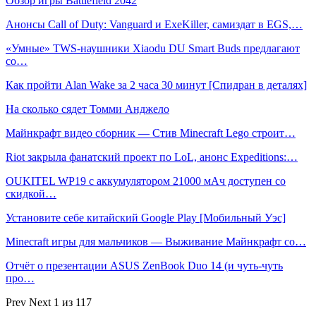
Обзор игры Battlefield 2042
Анонсы Call of Duty: Vanguard и ExeKiller, самиздат в EGS,…
«Умные» TWS-наушники Xiaodu DU Smart Buds предлагают
со…
Как пройти Alan Wake за 2 часа 30 минут [Спидран в деталях]
На сколько сядет Томми Анджело
Майнкрафт видео сборник — Стив Minecraft Lego строит…
Riot закрыла фанатский проект по LoL, анонс Expeditions:…
OUKITEL WP19 с аккумулятором 21000 мАч доступен со
скидкой…
Установите себе китайский Google Play [Мобильный Уэс]
Minecraft игры для мальчиков — Выживание Майнкрафт со…
Отчёт о презентации ASUS ZenBook Duo 14 (и чуть-чуть
про…
Prev
Next
1 из 117