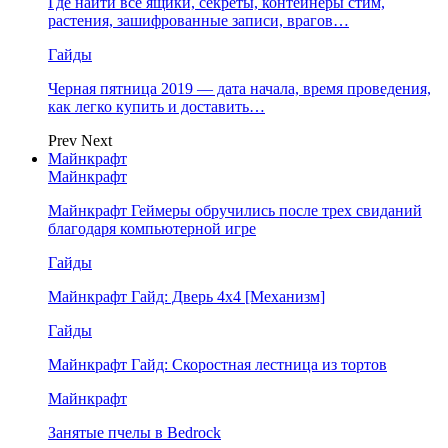
Где найти все ящики, секреты, контейнеры стим,
растения, зашифрованные записи, врагов…
Гайды
Черная пятница 2019 — дата начала, время проведения,
как легко купить и доставить…
Prev
Next
Майнкрафт
Майнкрафт
Майнкрафт Геймеры обручились после трех свиданий
благодаря компьютерной игре
Гайды
Майнкрафт Гайд: Дверь 4х4 [Механизм]
Гайды
Майнкрафт Гайд: Скоростная лестница из тортов
Майнкрафт
Занятые пчелы в Bedrock