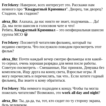
FerJekeey
: Наверное, всех интересует это. Расскажи нам
немного про “
Квадратный Криминал
”. Дворец, так дворец?
Стадион, так стадион?
alexa_fitz
: Ахахаха, да нас никто не знает, подумаешь… Да!
Да, мы пели шансом в голосовом чате и что!
Ребята,
Квадратный Криминал
– это неофициальная шансон
группа МСO 😀
FerJekeey
: Посоветуй читателям фильмец, который ты
недавно смотрела. Что послужило поводом просмотреть этот
фильм?
alexa_fitz
: Почти каждый вечер смотрю фильмецы или какой-
то сериал, очень хорошая разрядка для меня после работы.
Советую посмотреть – Смешанные, Нас приняли, Девушка без
комплексов, Ищу друга на конец света, Взрослые игры. Я
могу перечислять и перечислять, так что.. Если хотите годный
фильмец, Вы знаете к кому обратиться.
FerJekeey
: Мы немного подходим к концу. Чтобы ты могла
пожелать читателям? Возможно, это
work all day and night
?
alexa_fitz
: Ты, да-да, ты, тот, кто сидит по ту сторону экрана,
будь человеком.