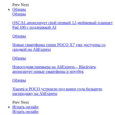
Prev
Next
Обзоры
Обзоры
OSCAL анонсирует свой первый 12-дюймовый планшет
Pad 100 с поддержкой AI
Обзоры
Новые смартфоны серии POCO X7 уже доступны со
скидкой на AliExpress
Обзоры
Новогодняя премьера на AliExpress – Blackview
анонсирует новые смартфоны и ноутбук
Обзоры
Xiaomi и POCO устроили под конец года большую
распродажу на AliExpress
Prev
Next
Играть онлайн
Играть онлайн