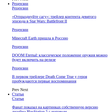
Рецензии
Рецензии
«Отпразднуйте сагу»: трейлер контента девятого
эпизода в Star Wars: Battlefront II
Рецензии
Minecraft Earth пришла в Россию
Рецензии
DOOM Eternal: классическое положение оружия можно
будет включить на релизе
Рецензии
В первом трейлере Death Come True у героя
пробуждаются первые воспоминания
Prev
Next
Статьи
Статьи
Фанат показал на картинках собственную версию
дизайна PlayStation 5 с матовым…