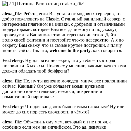
alexa_fitz
: Ребята, если Вы устали от модовых серверов, то
добро пожаловать на Classic. Отличный ванильный сервер, с
интересным плагином на ачивки, с добрыми и отзывчивыми
модераторами, которые Вам всегда помогут и подскажут,
проведут для Вас множество интересных ивентов. Дайте
волю своей фантазии и постройте что-то невероятно. А я по
секрету Вам скажу, что за самые крутые постройки, я плачу
монеты сайта. Так что,
welcome to the party
, как говорится.
FerJekeey
: Ну, для всех не секрет, что у тебя есть вторая
половинка. Хыхыхы. По-твоему мнению, какими качествами
должен обладать твой бойфренд?
alexa_fitz
: Не, ну ты конечно молодец, минус все поклонники
сейчас. Какими? Он уже обладает всеми нужными:
достаточно внимательный, нежный, искренний и
романтичный парниша :>
FerJekeey
: Что для вас двоих было самым сложным? Ну или
может до сих пор есть сложности в чём-то?
alexa_fitz
: Объяснить ему мем, который он не понял, а
особенно если мем на английском. Это ад, девачьки.