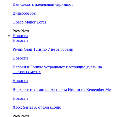
Как сделать идеальный скриншот
Видеообзоры
Обзор Manor Lords
Prev
Next
Новости
Новости
Релиз Gran Turismo 7 не за горами
Новости
Игроки в Fortnite устраивают настоящие дуэли на
световых мечах
Новости
Воскресите память с косплеем Нилин из Remember Me
Новости
Xbox Series X от BossLogic
Prev
Next