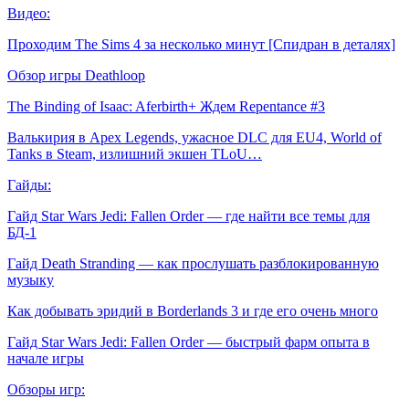
Видео:
Проходим The Sims 4 за несколько минут [Спидран в деталях]
Обзор игры Deathloop
The Binding of Isaac: Aferbirth+ Ждем Repentance #3
Валькирия в Apex Legends, ужасное DLC для EU4, World of
Tanks в Steam, излишний экшен TLoU…
Гайды:
Гайд Star Wars Jedi: Fallen Order — где найти все темы для
БД-1
Гайд Death Stranding — как прослушать разблокированную
музыку
Как добывать эридий в Borderlands 3 и где его очень много
Гайд Star Wars Jedi: Fallen Order — быстрый фарм опыта в
начале игры
Обзоры игр: