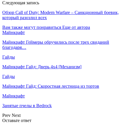
Следующая запись
Обзор Call of Duty: Modern Warfare – Санкционный боевик,
который разозлил всех
Вам также могут понравиться
Еще от автора
Майнкрафт
Майнкрафт Геймеры обручились после трех свиданий
благодаря…
Гайды
Майнкрафт Гайд: Дверь 4х4 [Механизм]
Гайды
Майнкрафт Гайд: Скоростная лестница из тортов
Майнкрафт
Занятые пчелы в Bedrock
Prev
Next
Оставьте ответ