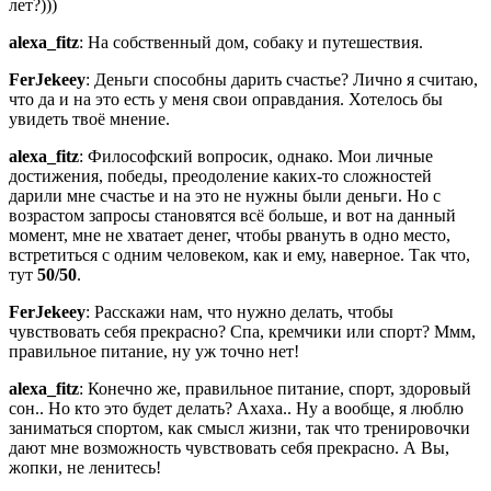
лет?)))
alexa_fitz
: На собственный дом, собаку и путешествия.
FerJekeey
: Деньги способны дарить счастье? Лично я считаю,
что да и на это есть у меня свои оправдания. Хотелось бы
увидеть твоё мнение.
alexa_fitz
: Философский вопросик, однако. Мои личные
достижения, победы, преодоление каких-то сложностей
дарили мне счастье и на это не нужны были деньги. Но с
возрастом запросы становятся всё больше, и вот на данный
момент, мне не хватает денег, чтобы рвануть в одно место,
встретиться с одним человеком, как и ему, наверное. Так что,
тут
50/50
.
FerJekeey
: Расскажи нам, что нужно делать, чтобы
чувствовать себя прекрасно? Спа, кремчики или спорт? Ммм,
правильное питание, ну уж точно нет!
alexa_fitz
: Конечно же, правильное питание, спорт, здоровый
сон.. Но кто это будет делать? Ахаха.. Ну а вообще, я люблю
заниматься спортом, как смысл жизни, так что тренировочки
дают мне возможность чувствовать себя прекрасно. А Вы,
жопки, не ленитесь!