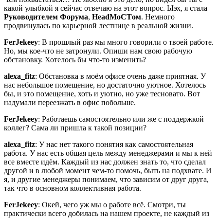
какой улыбкой я сейчас отвечаю на этот вопрос. Ыэх, я стала
Руководителем Форума
,
HeadMoCTом
. Немного
продвинулась по карьерной лестнице в реальной жизни.
FerJekeey
: В прошлый раз мы много говорили о твоей работе.
Но, мы кое-что не затронули. Опиши нам свою рабочую
обстановку. Хотелось бы что-то изменить?
alexa_fitz
: Обстановка в моём офисе очень даже приятная. У
нас небольшое помещение, но достаточно уютное. Хотелось
бы, и это помещение, хоть и уютно, но уже тесновато. Вот
надумали переезжать в офис побольше.
FerJekeey
: Работаешь самостоятельно или же с поддержкой
коллег? Сама ли пришла к такой позиции?
alexa_fitz
: У нас нет такого понятия как самостоятельная
работа. У нас есть общая цель между менеджерами и мы к ней
все вместе идём. Каждый из нас должен знать то, что сделал
другой и в любой момент чем-то помочь, быть на подхвате. И
я, и другие менеджеры понимаем, что зависим от друг друга,
так что в основном коллективная работа.
FerJekeey
: Окей, чего уж мы о работе всё. Смотри, ты
практически всего добилась на нашем проекте, не каждый из