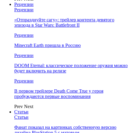
Рецензии
Рецензии
«Отпразднуйте сагу»: трейлер контента девятого
эпизода в Star Wars: Battlefront II
Рецензии
Minecraft Earth пришла в Россию
Рецензии
DOOM Eternal: классическое положение оружия можно
будет включить на релизе
Рецензии
В первом трейлере Death Come True у героя
пробуждаются первые воспоминания
Prev
Next
Статьи
Статьи
Фанат показал на картинках собственную версию
дизайна PlayStation 5 с матовым…