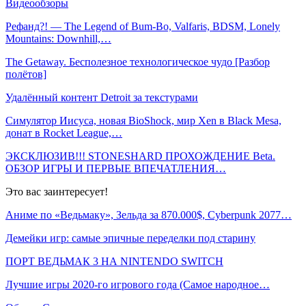
Видеообзоры
Рефанд?! — The Legend of Bum-Bo, Valfaris, BDSM, Lonely
Mountains: Downhill,…
The Getaway. Бесполезное технологическое чудо [Разбор
полётов]
Удалённый контент Detroit за текстурами
Симулятор Иисуса, новая BioShock, мир Xen в Black Mesa,
донат в Rocket League,…
ЭКСКЛЮЗИВ!!! STONESHARD ПРОХОЖДЕНИЕ Beta.
ОБЗОР ИГРЫ И ПЕРВЫЕ ВПЕЧАТЛЕНИЯ…
Это вас заинтересует!
Аниме по «Ведьмаку», Зельда за 870.000$, Cyberpunk 2077…
Демейки игр: самые эпичные переделки под старину
ПОРТ ВЕДЬМАК 3 НА NINTENDO SWITCH
Лучшие игры 2020-го игрового года (Самое народное…