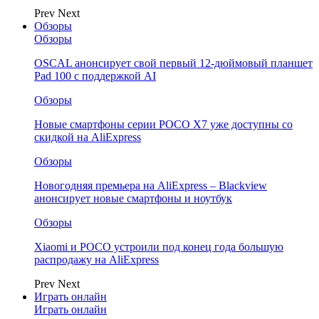
Prev
Next
Обзоры
Обзоры
OSCAL анонсирует свой первый 12-дюймовый планшет
Pad 100 с поддержкой AI
Обзоры
Новые смартфоны серии POCO X7 уже доступны со
скидкой на AliExpress
Обзоры
Новогодняя премьера на AliExpress – Blackview
анонсирует новые смартфоны и ноутбук
Обзоры
Xiaomi и POCO устроили под конец года большую
распродажу на AliExpress
Prev
Next
Играть онлайн
Играть онлайн