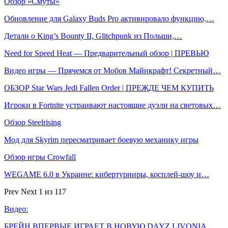
Обзор «Смуты»
Обновление для Galaxy Buds Pro активировало функцию,…
Детали о King’s Bounty II, Glitchpunk из Польши,…
Need for Speed Heat — Предварительный обзор | ПРЕВЬЮ
Видео игры — Прячемся от Мобов Майнкрафт! Секретный…
ОБЗОР Star Wars Jedi Fallen Order | ПРЕЖДЕ ЧЕМ КУПИТЬ
Игроки в Fortnite устраивают настоящие дуэли на световых…
Обзор Steelrising
Мод для Skyrim пересматривает боевую механику игры
Обзор игры Crowfall
WEGAME 6.0 в Украине: кибертурниры, косплей-шоу и…
Prev
Next
1 из 117
Видео:
БРЕЙН ВПЕРВЫЕ ИГРАЕТ В НОВУЮ DAYZ LIVONIA