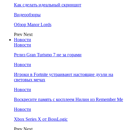
Как сделать идеальный скриншот
Видеообзоры
Обзор Manor Lords
Prev
Next
Новости
Новости
Релиз Gran Turismo 7 не за горами
Новости
Игроки в Fortnite устраивают настоящие дуэли на
световых мечах
Новости
Воскресите память с косплеем Нилин из Remember Me
Новости
Xbox Series X от BossLogic
Prev
Next