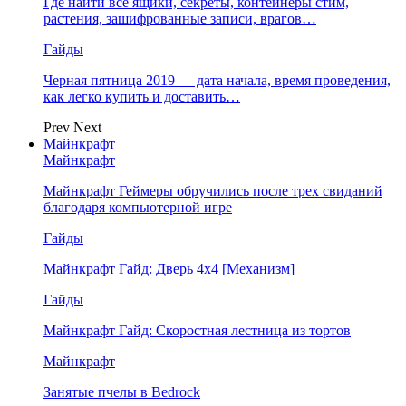
Где найти все ящики, секреты, контейнеры стим,
растения, зашифрованные записи, врагов…
Гайды
Черная пятница 2019 — дата начала, время проведения,
как легко купить и доставить…
Prev
Next
Майнкрафт
Майнкрафт
Майнкрафт Геймеры обручились после трех свиданий
благодаря компьютерной игре
Гайды
Майнкрафт Гайд: Дверь 4х4 [Механизм]
Гайды
Майнкрафт Гайд: Скоростная лестница из тортов
Майнкрафт
Занятые пчелы в Bedrock