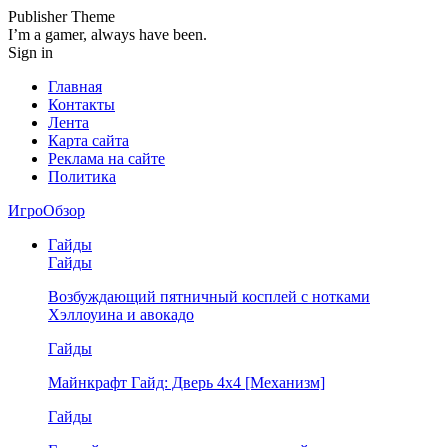
Publisher Theme
I’m a gamer, always have been.
Sign in
Главная
Контакты
Лента
Карта сайта
Реклама на сайте
Политика
ИгроОбзор
Гайды
Гайды
Возбуждающий пятничный косплей с нотками
Хэллоуина и авокадо
Гайды
Майнкрафт Гайд: Дверь 4х4 [Механизм]
Гайды