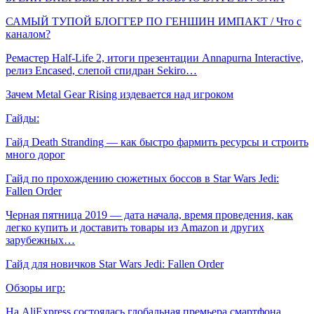
САМЫЙ ТУПОЙ БЛОГГЕР ПО ГЕНШИН ИМПАКТ / Что с
каналом?
Ремастер Half-Life 2, итоги презентации Annapurna Interactive,
релиз Encased, слепой спидран Sekiro…
Зачем Metal Gear Rising издевается над игроком
Гайды:
Гайд Death Stranding — как быстро фармить ресурсы и строить
много дорог
Гайд по прохождению сюжетных боссов в Star Wars Jedi:
Fallen Order
Черная пятница 2019 — дата начала, время проведения, как
легко купить и доставить товары из Amazon и других
зарубежных…
Гайд для новичков Star Wars Jedi: Fallen Order
Обзоры игр:
На AliExpress состоялась глобальная премьера смартфона