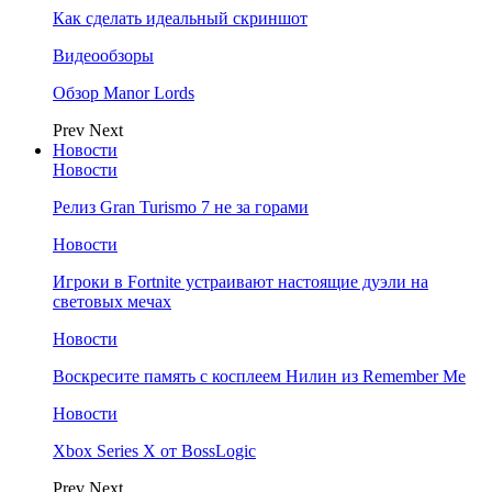
Как сделать идеальный скриншот
Видеообзоры
Обзор Manor Lords
Prev
Next
Новости
Новости
Релиз Gran Turismo 7 не за горами
Новости
Игроки в Fortnite устраивают настоящие дуэли на
световых мечах
Новости
Воскресите память с косплеем Нилин из Remember Me
Новости
Xbox Series X от BossLogic
Prev
Next