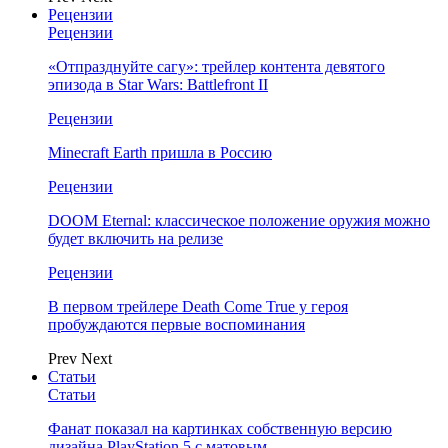
Рецензии
Рецензии
«Отпразднуйте сагу»: трейлер контента девятого
эпизода в Star Wars: Battlefront II
Рецензии
Minecraft Earth пришла в Россию
Рецензии
DOOM Eternal: классическое положение оружия можно
будет включить на релизе
Рецензии
В первом трейлере Death Come True у героя
пробуждаются первые воспоминания
Prev
Next
Статьи
Статьи
Фанат показал на картинках собственную версию
дизайна PlayStation 5 с матовым…