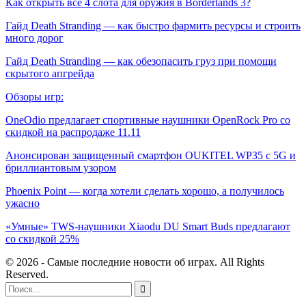
Как открыть все 4 слота для оружия в Borderlands 3?
Гайд Death Stranding — как быстро фармить ресурсы и строить
много дорог
Гайд Death Stranding — как обезопасить груз при помощи
скрытого апгрейда
Обзоры игр:
OneOdio предлагает спортивные наушники OpenRock Pro со
скидкой на распродаже 11.11
Анонсирован защищенный смартфон OUKITEL WP35 с 5G и
бриллиантовым узором
Phoenix Point — когда хотели сделать хорошо, а получилось
ужасно
«Умные» TWS-наушники Xiaodu DU Smart Buds предлагают
со скидкой 25%
© 2026 - Самые последние новости об играх. All Rights
Reserved.