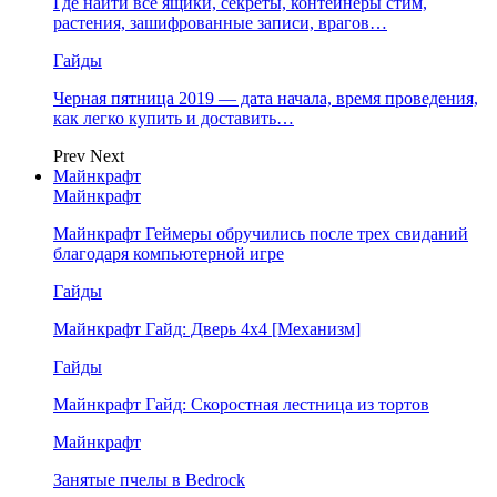
Где найти все ящики, секреты, контейнеры стим,
растения, зашифрованные записи, врагов…
Гайды
Черная пятница 2019 — дата начала, время проведения,
как легко купить и доставить…
Prev
Next
Майнкрафт
Майнкрафт
Майнкрафт Геймеры обручились после трех свиданий
благодаря компьютерной игре
Гайды
Майнкрафт Гайд: Дверь 4х4 [Механизм]
Гайды
Майнкрафт Гайд: Скоростная лестница из тортов
Майнкрафт
Занятые пчелы в Bedrock