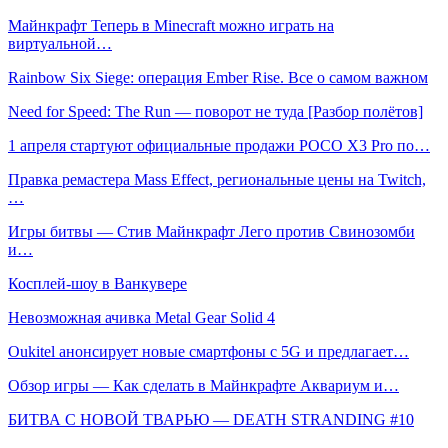
Майнкрафт Теперь в Minecraft можно играть на
виртуальной…
Rainbow Six Siege: операция Ember Rise. Все о самом важном
Need for Speed: The Run — поворот не туда [Разбор полётов]
1 апреля стартуют официальные продажи POCO X3 Pro по…
Правка ремастера Mass Effect, региональные цены на Twitch,
…
Игры битвы — Стив Майнкрафт Лего против Свинозомби
и…
Косплей-шоу в Ванкувере
Невозможная ачивка Metal Gear Solid 4
Oukitel анонсирует новые смартфоны с 5G и предлагает…
Обзор игры — Как сделать в Майнкрафте Аквариум и…
БИТВА С НОВОЙ ТВАРЬЮ — DEATH STRANDING #10