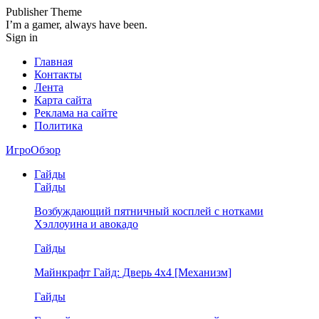
Publisher Theme
I’m a gamer, always have been.
Sign in
Главная
Контакты
Лента
Карта сайта
Реклама на сайте
Политика
ИгроОбзор
Гайды
Гайды
Возбуждающий пятничный косплей с нотками
Хэллоуина и авокадо
Гайды
Майнкрафт Гайд: Дверь 4х4 [Механизм]
Гайды