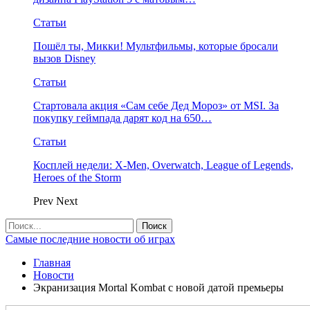
Статьи
Пошёл ты, Микки! Мультфильмы, которые бросали
вызов Disney
Статьи
Стартовала акция «Сам себе Дед Мороз» от MSI. За
покупку геймпада дарят код на 650…
Статьи
Косплей недели: X-Men, Overwatch, League of Legends,
Heroes of the Storm
Prev
Next
Самые последние новости об играх
Главная
Новости
Экранизация Mortal Kombat с новой датой премьеры