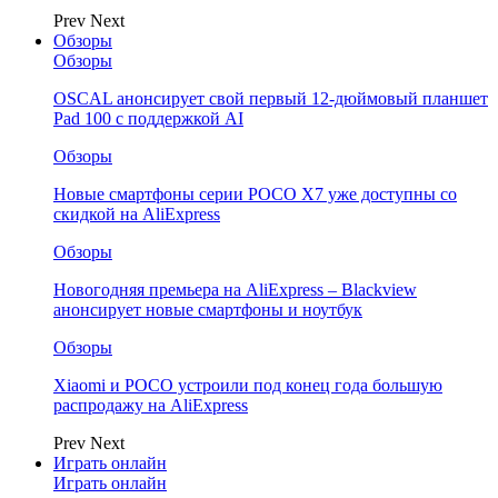
Prev
Next
Обзоры
Обзоры
OSCAL анонсирует свой первый 12-дюймовый планшет
Pad 100 с поддержкой AI
Обзоры
Новые смартфоны серии POCO X7 уже доступны со
скидкой на AliExpress
Обзоры
Новогодняя премьера на AliExpress – Blackview
анонсирует новые смартфоны и ноутбук
Обзоры
Xiaomi и POCO устроили под конец года большую
распродажу на AliExpress
Prev
Next
Играть онлайн
Играть онлайн