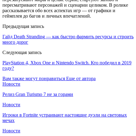
пересматривают персонажей и сценарии целиком. В ролике
рассказывается обо всех аспектах игр — от графики и
геймплея до багов и личных впечатлений.
Предыдущая запись
Гайд Death Stranding — как быстро фармить ресурсы и строить
много дорог
Следующая запись
PlayStation 4, Xbox One и Nintendo Switch. Кто победил в 2019
году?
Вам также могут понравиться
Еще от автора
Новости
Релиз Gran Turismo 7 не за горами
Новости
Игроки в Fortnite устраивают настоящие дуэли на световых
мечах
Новости