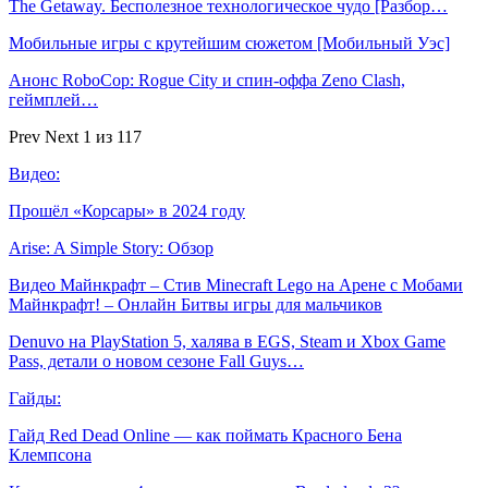
The Getaway. Бесполезное технологическое чудо [Разбор…
Мобильные игры с крутейшим сюжетом [Мобильный Уэс]
Анонс RoboCop: Rogue City и спин-оффа Zeno Clash,
геймплей…
Prev
Next
1 из 117
Видео:
Прошёл «Корсары» в 2024 году
Arise: A Simple Story: Обзор
Видео Майнкрафт – Стив Minecraft Lego на Арене с Мобами
Майнкрафт! – Онлайн Битвы игры для мальчиков
Denuvo на PlayStation 5, халява в EGS, Steam и Xbox Game
Pass, детали о новом сезоне Fall Guys…
Гайды:
Гайд Red Dead Online — как поймать Красного Бена
Клемпсона