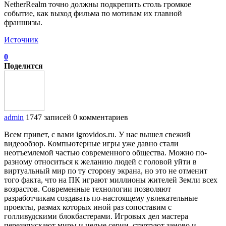
NetherRealm точно должны подкрепить столь громкое
событие, как выход фильма по мотивам их главной
франшизы.
Источник
0
Поделится
admin
1747 записей
0 комментариев
Всем привет, с вами igrovidos.ru. У нас вышел свежий
видеообзор. Компьютерные игры уже давно стали
неотъемлемой частью современного общества. Можно по-
разному относиться к желанию людей с головой уйти в
виртуальный мир по ту сторону экрана, но это не отменит
того факта, что на ПК играют миллионы жителей Земли всех
возрастов. Современные технологии позволяют
разработчикам создавать по-настоящему увлекательные
проекты, размах которых иной раз сопоставим с
голливудскими блокбастерами. Игровых дел мастера
перезапускают миры и целые серии, стартуют заново и