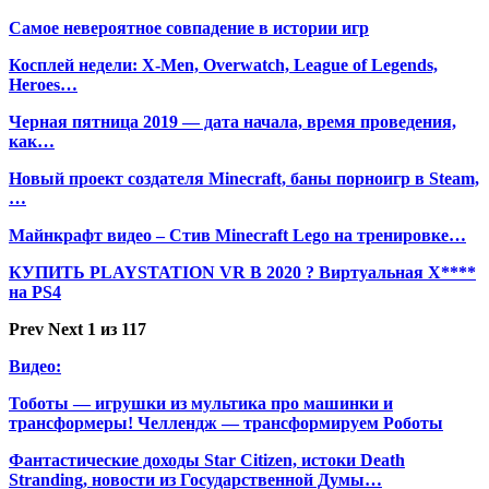
Самое невероятное совпадение в истории игр
Косплей недели: X-Men, Overwatch, League of Legends,
Heroes…
Черная пятница 2019 — дата начала, время проведения,
как…
Новый проект создателя Minecraft, баны порноигр в Steam,
…
Майнкрафт видео – Стив Minecraft Lego на тренировке…
КУПИТЬ PLAYSTATION VR В 2020 ? Виртуальная Х****
на PS4
Prev
Next
1 из 117
Видео:
Тоботы — игрушки из мультика про машинки и
трансформеры! Челлендж — трансформируем Роботы
Фантастические доходы Star Citizen, истоки Death
Stranding, новости из Государственной Думы…