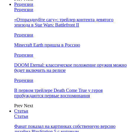
Рецензии
Рецензии
«Отпразднуйте сагу»: трейлер контента девятого
эпизода в Star Wars: Battlefront II
Рецензии
Minecraft Earth пришла в Россию
Рецензии
DOOM Eternal: классическое положение оружия можно
будет включить на релизе
Рецензии
В первом трейлере Death Come True у героя
пробуждаются первые воспоминания
Prev
Next
Статьи
Статьи
Фанат показал на картинках собственную версию
дизайна PlayStation 5 с матовым…