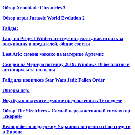
Обзор Xenoblade Chronicles 3
Обзор игры Jurassic World Evolution 2
Гайды:
Гайд по Project Winter: что нужно делать, как играть за
выживших и предателей, общие советы
Lost Ark: cемена мококо на материке Артемис
Скидки на Черную пятницу 2019: Windows 10 бесплатно и
антивирусы за полцены
Гайд для новичков Star Wars Jedi: Fallen Order
Обзоры игр:
Ноутбуки: получите лучшие предложения в Технодоме
Обзор The Stretchers – Самый нереалистичный симулятор
«скорой»
Велопробег в поддержку Украины: встречи и сбор средств
в Европе