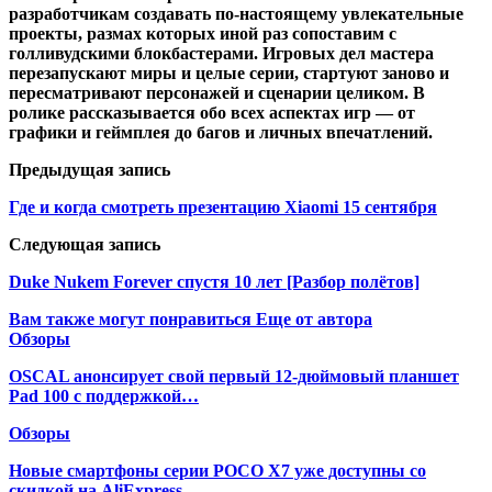
разработчикам создавать по-настоящему увлекательные
проекты, размах которых иной раз сопоставим с
голливудскими блокбастерами. Игровых дел мастера
перезапускают миры и целые серии, стартуют заново и
пересматривают персонажей и сценарии целиком. В
ролике рассказывается обо всех аспектах игр — от
графики и геймплея до багов и личных впечатлений.
Предыдущая запись
Где и когда смотреть презентацию Xiaomi 15 сентября
Следующая запись
Duke Nukem Forever спустя 10 лет [Разбор полётов]
Вам также могут понравиться
Еще от автора
Обзоры
OSCAL анонсирует свой первый 12-дюймовый планшет
Pad 100 с поддержкой…
Обзоры
Новые смартфоны серии POCO X7 уже доступны со
скидкой на AliExpress