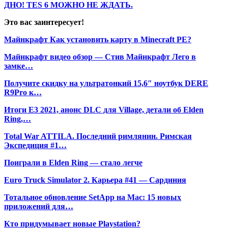
ДНО! TES 6 МОЖНО НЕ ЖДАТЬ.
Это вас заинтересует!
Майнкрафт Как установить карту в Minecraft PE?
Майнкрафт видео обзор — Стив Майнкрафт Лего в
замке…
Получите скидку на ультратонкий 15,6″ ноутбук DERE
R9Pro к…
Итоги E3 2021, анонс DLC для Village, детали об Elden
Ring,…
Total War ATTILA. Последний римлянин. Римская
Экспедиция #1…
Поиграли в Elden Ring — стало легче
Euro Truck Simulator 2. Карьера #41 — Сардиния
Тотальное обновление SetApp на Mac: 15 новых
приложений для…
Кто придумывает новые Playstation?