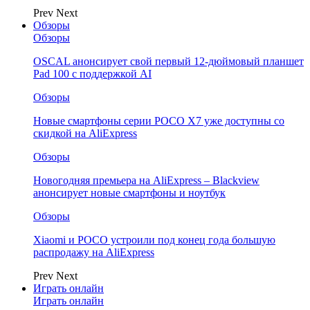
Prev
Next
Обзоры
Обзоры
OSCAL анонсирует свой первый 12-дюймовый планшет
Pad 100 с поддержкой AI
Обзоры
Новые смартфоны серии POCO X7 уже доступны со
скидкой на AliExpress
Обзоры
Новогодняя премьера на AliExpress – Blackview
анонсирует новые смартфоны и ноутбук
Обзоры
Xiaomi и POCO устроили под конец года большую
распродажу на AliExpress
Prev
Next
Играть онлайн
Играть онлайн