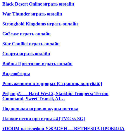
Black Desert Online играть онлайн
War Thunder играть онлайн
Stronghold Kingdoms играть онлайн
Go2case играть онлайн
Star Conflict играть онлайн
Спарта играть онлайн
Войны Престолов играть онлайн
Видеообзоры
Роль женщин в хоррорах [Страшно, вырубай!]
Рефанд?! — Hard West 2, Starship Troopers: Terran
Command, Sweet Transit, AI…
Подпольная игровая журналистика
Плохие песни про игры #4 [TVG vs SG]
?DOOM на телефон УЖАСЕН — BETHESDA ПРОБИЛА