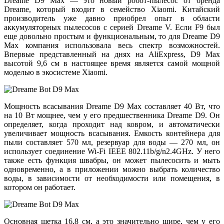
Dreame D9 Max — это новый робот-пылесос от бренда
Dreame, который входит в семейство Xiaomi. Китайский
производитель уже давно приобрел опыт в области
аккумуляторных пылесосов с серией Dreame V. Если F9 был
еще довольно простым и функциональным, то для Dreame D9
Max компания использовала весь спектр возможностей.
Впервые представленный на днях на AliExpress, D9 Max
высотой 9,6 см в настоящее время является самой мощной
моделью в экосистеме Xiaomi.
Мощность всасывания Dreame D9 Max составляет 40 Вт, что
на 10 Вт мощнее, чем у его предшественника Dreame D9. Он
определяет, когда проходит над ковром, и автоматически
увеличивает мощность всасывания. Емкость контейнера для
пыли составляет 570 мл, резервуар для воды — 270 мл, он
использует соединение Wi-Fi IEEE 802.11b/g/n2.4GHz. У него
также есть функция швабры, он может пылесосить и мыть
одновременно, а в приложении можно выбрать количество
воды, в зависимости от необходимости или помещения, в
котором он работает.
Основная щетка 16,8 см, а это значительно шире, чем у его