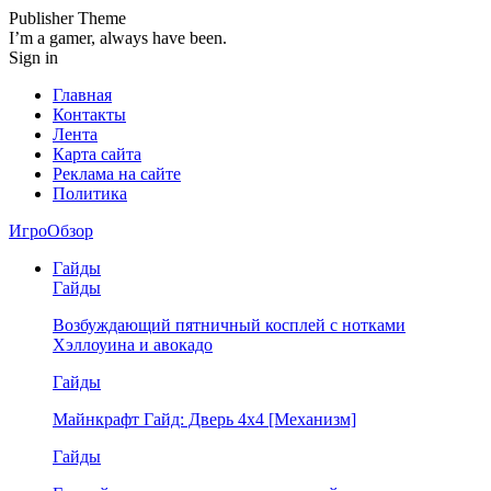
Publisher Theme
I’m a gamer, always have been.
Sign in
Главная
Контакты
Лента
Карта сайта
Реклама на сайте
Политика
ИгроОбзор
Гайды
Гайды
Возбуждающий пятничный косплей с нотками
Хэллоуина и авокадо
Гайды
Майнкрафт Гайд: Дверь 4х4 [Механизм]
Гайды