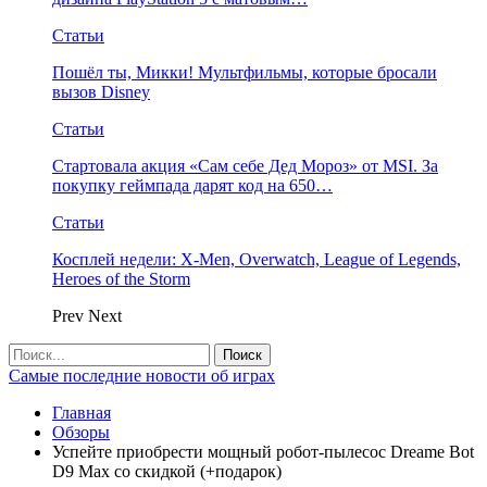
Статьи
Пошёл ты, Микки! Мультфильмы, которые бросали
вызов Disney
Статьи
Стартовала акция «Сам себе Дед Мороз» от MSI. За
покупку геймпада дарят код на 650…
Статьи
Косплей недели: X-Men, Overwatch, League of Legends,
Heroes of the Storm
Prev
Next
Самые последние новости об играх
Главная
Обзоры
Успейте приобрести мощный робот-пылесос Dreame Bot
D9 Max со скидкой (+подарок)