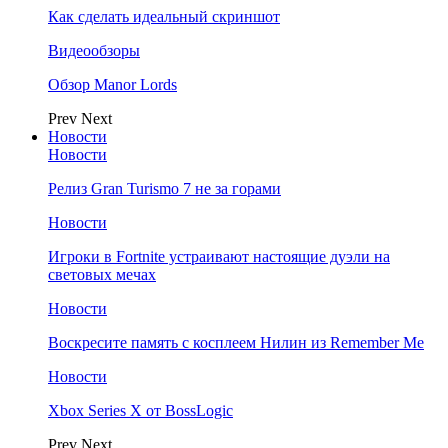
Как сделать идеальный скриншот
Видеообзоры
Обзор Manor Lords
Prev
Next
Новости
Новости
Релиз Gran Turismo 7 не за горами
Новости
Игроки в Fortnite устраивают настоящие дуэли на
световых мечах
Новости
Воскресите память с косплеем Нилин из Remember Me
Новости
Xbox Series X от BossLogic
Prev
Next