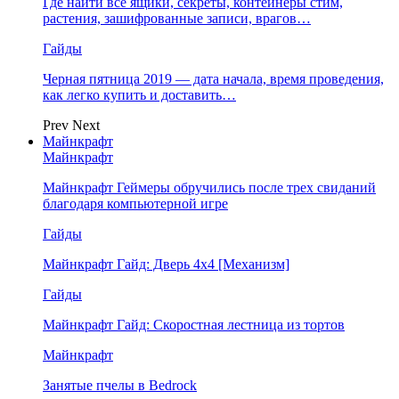
Где найти все ящики, секреты, контейнеры стим,
растения, зашифрованные записи, врагов…
Гайды
Черная пятница 2019 — дата начала, время проведения,
как легко купить и доставить…
Prev
Next
Майнкрафт
Майнкрафт
Майнкрафт Геймеры обручились после трех свиданий
благодаря компьютерной игре
Гайды
Майнкрафт Гайд: Дверь 4х4 [Механизм]
Гайды
Майнкрафт Гайд: Скоростная лестница из тортов
Майнкрафт
Занятые пчелы в Bedrock