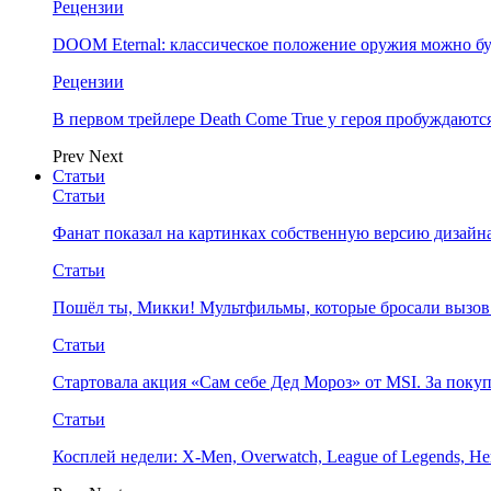
Рецензии
DOOM Eternal: классическое положение оружия можно бу
Рецензии
В первом трейлере Death Come True у героя пробуждают
Prev
Next
Статьи
Статьи
Фанат показал на картинках собственную версию дизайна
Статьи
Пошёл ты, Микки! Мультфильмы, которые бросали вызов
Статьи
Стартовала акция «Сам себе Дед Мороз» от MSI. За поку
Статьи
Косплей недели: X-Men, Overwatch, League of Legends, Her