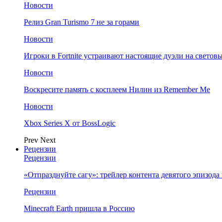
Новости
Релиз Gran Turismo 7 не за горами
Новости
Игроки в Fortnite устраивают настоящие дуэли на светов
Новости
Воскресите память с косплеем Нилин из Remember Me
Новости
Xbox Series X от BossLogic
Prev
Next
Рецензии
Рецензии
«Отпразднуйте сагу»: трейлер контента девятого эпизода в S
Рецензии
Minecraft Earth пришла в Россию