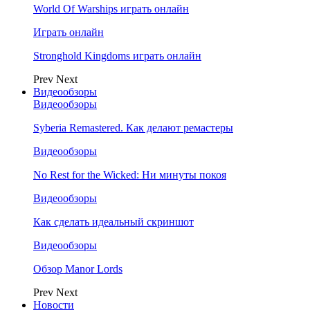
World Of Warships играть онлайн
Играть онлайн
Stronghold Kingdoms играть онлайн
Prev
Next
Видеообзоры
Видеообзоры
Syberia Remastered. Как делают ремастеры
Видеообзоры
No Rest for the Wicked: Ни минуты покоя
Видеообзоры
Как сделать идеальный скриншот
Видеообзоры
Обзор Manor Lords
Prev
Next
Новости