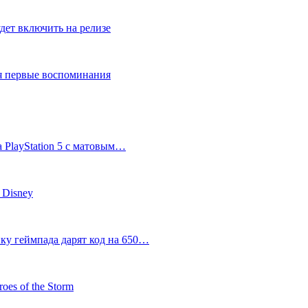
дет включить на релизе
ся первые воспоминания
 PlayStation 5 с матовым…
 Disney
пку геймпада дарят код на 650…
oes of the Storm