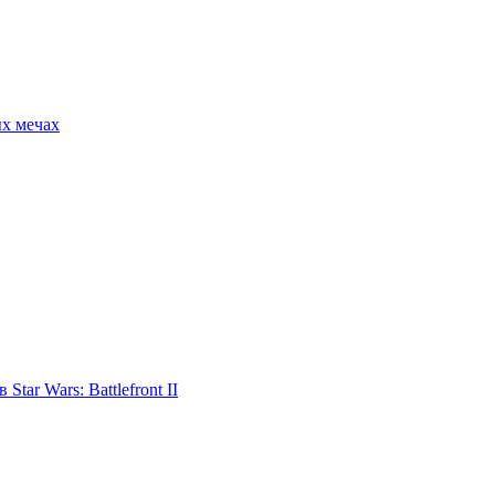
ых мечах
tar Wars: Battlefront II