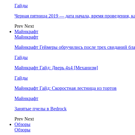
Гайды
Черная пятница 2019 — дата начала, время проведения, к
Prev
Next
Майнкрафт
Майнкрафт
Майнкрафт Геймеры обручились после трех свиданий бл
Гайды
Майнкрафт Гайд: Дверь 4х4 [Механизм]
Гайды
Майнкрафт Гайд: Скоростная лестница из тортов
Майнкрафт
Занятые пчелы в Bedrock
Prev
Next
Обзоры
Обзоры