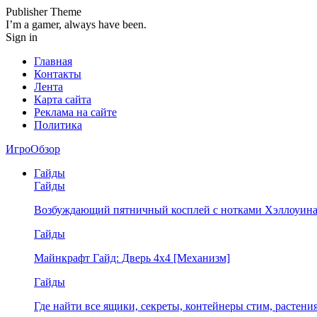
Publisher Theme
I’m a gamer, always have been.
Sign in
Главная
Контакты
Лента
Карта сайта
Реклама на сайте
Политика
ИгроОбзор
Гайды
Гайды
Возбуждающий пятничный косплей с нотками Хэллоуина
Гайды
Майнкрафт Гайд: Дверь 4х4 [Механизм]
Гайды
Где найти все ящики, секреты, контейнеры стим, растен