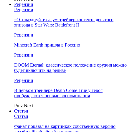
Рецензии
Рецензии
«Отпразднуйте сагу»: трейлер контента девятого
эпизода в Star Wars: Battlefront II
Рецензии
Minecraft Earth пришла в Россию
Рецензии
DOOM Eternal: классическое положение оружия можно
будет включить на релизе
Рецензии
В первом трейлере Death Come True у героя
пробуждаются первые воспоминания
Prev
Next
Статьи
Статьи
Фанат показал на картинках собственную версию
дизайна PlayStation 5 с матовым…