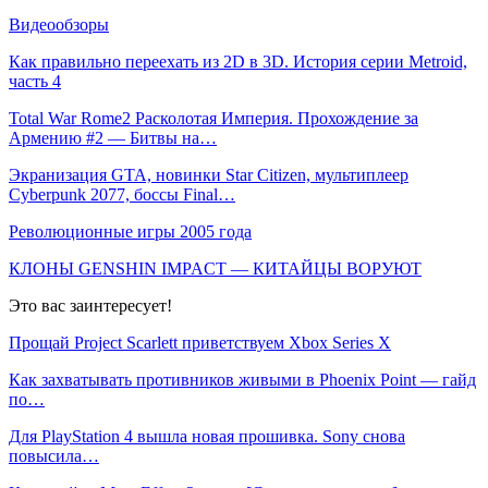
Видеообзоры
Как правильно переехать из 2D в 3D. История серии Metroid,
часть 4
Total War Rome2 Расколотая Империя. Прохождение за
Армению #2 — Битвы на…
Экранизация GTA, новинки Star Citizen, мультиплеер
Cyberpunk 2077, боссы Final…
Революционные игры 2005 года
КЛОНЫ GENSHIN IMPACT — КИТАЙЦЫ ВОРУЮТ
Это вас заинтересует!
Прощай Project Scarlett приветствуем Xbox Series X
Как захватывать противников живыми в Phoenix Point — гайд
по…
Для PlayStation 4 вышла новая прошивка. Sony снова
повысила…