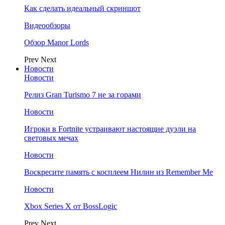
Как сделать идеальный скриншот
Видеообзоры
Обзор Manor Lords
Prev
Next
Новости
Новости
Релиз Gran Turismo 7 не за горами
Новости
Игроки в Fortnite устраивают настоящие дуэли на
световых мечах
Новости
Воскресите память с косплеем Нилин из Remember Me
Новости
Xbox Series X от BossLogic
Prev
Next