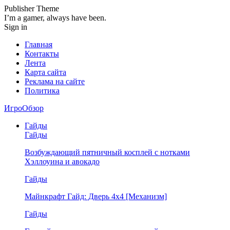
Publisher Theme
I’m a gamer, always have been.
Sign in
Главная
Контакты
Лента
Карта сайта
Реклама на сайте
Политика
ИгроОбзор
Гайды
Гайды
Возбуждающий пятничный косплей с нотками
Хэллоуина и авокадо
Гайды
Майнкрафт Гайд: Дверь 4х4 [Механизм]
Гайды