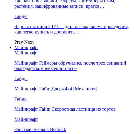
Где найти все ящики, секреты, контейнеры стим,
растения, зашифрованные записи, врагов…
Гайды
Черная пятница 2019 — дата начала, время проведения,
как легко купить и доставить…
Prev
Next
Майнкрафт
Майнкрафт
Майнкрафт Геймеры обручились после трех свиданий
благодаря компьютерной игре
Гайды
Майнкрафт Гайд: Дверь 4х4 [Механизм]
Гайды
Майнкрафт Гайд: Скоростная лестница из тортов
Майнкрафт
Занятые пчелы в Bedrock