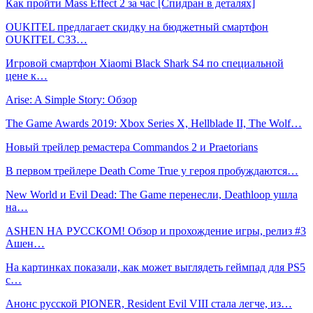
Как пройти Mass Effect 2 за час [Спидран в деталях]
OUKITEL предлагает скидку на бюджетный смартфон
OUKITEL C33…
Игровой смартфон Xiaomi Black Shark S4 по специальной
цене к…
Arise: A Simple Story: Обзор
The Game Awards 2019: Xbox Series X, Hellblade II, The Wolf…
Новый трейлер ремастера Commandos 2 и Praetorians
В первом трейлере Death Come True у героя пробуждаются…
New World и Evil Dead: The Game перенесли, Deathloop ушла
на…
ASHEN НА РУССКОМ! Обзор и прохождение игры, релиз #3
Ашен…
На картинках показали, как может выглядеть геймпад для PS5
с…
Анонс русской PIONER, Resident Evil VIII стала легче, из…