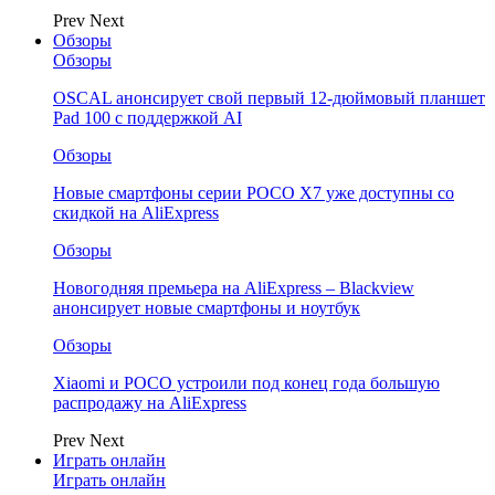
Prev
Next
Обзоры
Обзоры
OSCAL анонсирует свой первый 12-дюймовый планшет
Pad 100 с поддержкой AI
Обзоры
Новые смартфоны серии POCO X7 уже доступны со
скидкой на AliExpress
Обзоры
Новогодняя премьера на AliExpress – Blackview
анонсирует новые смартфоны и ноутбук
Обзоры
Xiaomi и POCO устроили под конец года большую
распродажу на AliExpress
Prev
Next
Играть онлайн
Играть онлайн