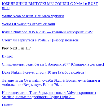
ЮБИЛЕЙНЫЙ ВЫПУСК! МЫ СОШЛИ С УМА! ● RUST
#100
Wrath: Aeon of Ruin. Ели мясо мужики
World Of Warships играть онлайн
Купил Nintendo 3DS в 2019 — главный конкурент PSP?
Стоит ли вернуться в Postal 2? [Разбор полетов]
Prev
Next
1 из 117
Видео:
Спидраннеры рады багам Cyberpunk 2077 [Спидран в деталях]
Duke Nukem Forever спустя 10 лет [Разбор полётов]
Летние игры Overwatch, судьба Skull & Bones, мультфильм и
мобилка по «Ведьмаку», Fallout 76…
Настоящее лицо Тали’Зоры, консоль от Valve, скриншоты
Starfield, новые подробности Dying Light 2…
Гайды: