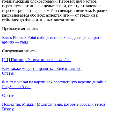
голливудскими блокбастерами. Игровых дел мастера
перезапускают миры и целые серии, стартуют заново и
пересматривают персонажей и сценарии целиком. В ролике
рассказывается обо всех аспектах игр — от графики и
геймплея до багов и личных впечатлений.
Предыдущая запись
Как в Phoenix Point набирать новых солдат и расширять
армию — гайд
Следующая запись
[2.1] Пятница Развратница с alexa_fitz!
Вам также могут понравиться
Еще от автора
Статьи
Фанат показал на картинках собственную версию дизайна
PlayStation 5 с…
Статьи
Пошёл ты, Микки! Мультфильмы, которые бросали вызов
Disney