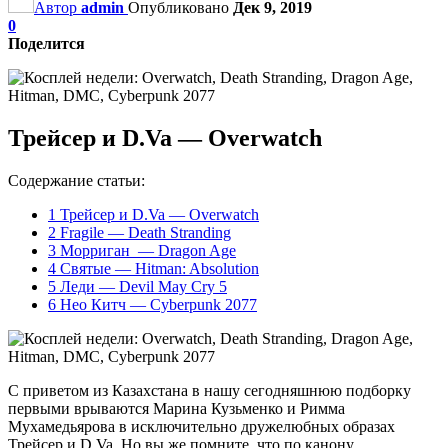
Автор
admin
Опубликовано
Дек 9, 2019
0
Поделится
Трейсер и D.Va — Overwatch
Содержание статьи:
1
Трейсер и D.Va — Overwatch
2
Fragile — Death Stranding
3
Морриган — Dragon Age
4
Святые — Hitman: Absolution
5
Леди — Devil May Cry 5
6
Нео Китч — Cyberpunk 2077
С приветом из Казахстана в нашу сегодняшнюю подборку
первыми врываются Марина Кузьменко и Римма
Мухамедьярова в исключительно дружелюбных образах
Трейсер и D.Va. Но вы же помните, что по канону