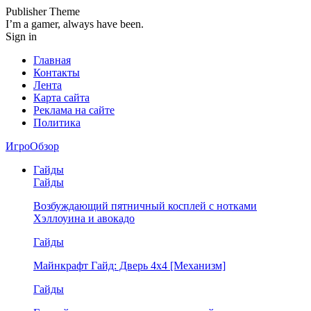
Publisher Theme
I’m a gamer, always have been.
Sign in
Главная
Контакты
Лента
Карта сайта
Реклама на сайте
Политика
ИгроОбзор
Гайды
Гайды
Возбуждающий пятничный косплей с нотками
Хэллоуина и авокадо
Гайды
Майнкрафт Гайд: Дверь 4х4 [Механизм]
Гайды