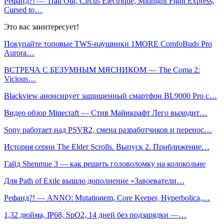
Рефанд?! — Trail Out, Circus Electrique, Midnight Fight Express,
Cursed to…
Это вас заинтересует!
Покупайте топовые TWS-наушники 1MORE ComfoBuds Pro
Aurora…
ВСТРЕЧА С БЕЗУМНЫМ МЯСНИКОМ — The Coma 2:
Vicious…
Blackview анонсирует защищенный смартфон BL9000 Pro с…
Видео обзор Minecraft — Стив Майнкрафт Лего выходит…
Sony работает над PSVR2, смена разработчиков и перенос…
История серии The Elder Scrolls. Выпуск 2. Приближение…
Гайд Shenmue 3 — как решить головоломку на колокольне
Для Path of Exile вышло дополнение «Завоеватели…
Рефанд?! — ANNO: Mutationem, Core Keeper, Hyperbolica,…
1,32 дюйма, IP68, SpO2, 14 дней без подзарядки —…