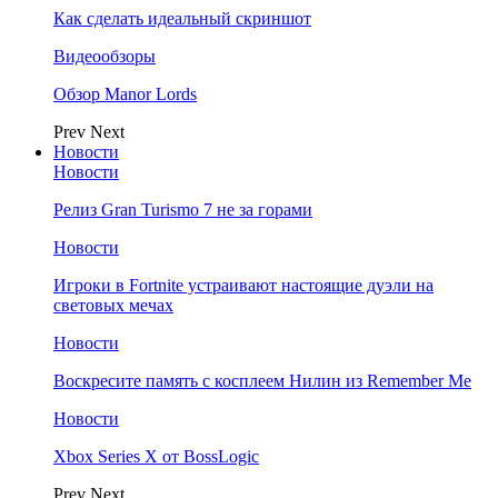
Как сделать идеальный скриншот
Видеообзоры
Обзор Manor Lords
Prev
Next
Новости
Новости
Релиз Gran Turismo 7 не за горами
Новости
Игроки в Fortnite устраивают настоящие дуэли на
световых мечах
Новости
Воскресите память с косплеем Нилин из Remember Me
Новости
Xbox Series X от BossLogic
Prev
Next