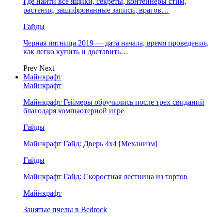
Где найти все ящики, секреты, контейнеры стим,
растения, зашифрованные записи, врагов…
Гайды
Черная пятница 2019 — дата начала, время проведения,
как легко купить и доставить…
Prev
Next
Майнкрафт
Майнкрафт
Майнкрафт Геймеры обручились после трех свиданий
благодаря компьютерной игре
Гайды
Майнкрафт Гайд: Дверь 4х4 [Механизм]
Гайды
Майнкрафт Гайд: Скоростная лестница из тортов
Майнкрафт
Занятые пчелы в Bedrock