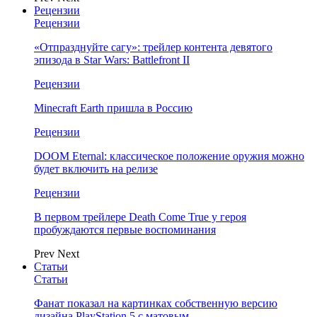
Рецензии
Рецензии
«Отпразднуйте сагу»: трейлер контента девятого
эпизода в Star Wars: Battlefront II
Рецензии
Minecraft Earth пришла в Россию
Рецензии
DOOM Eternal: классическое положение оружия можно
будет включить на релизе
Рецензии
В первом трейлере Death Come True у героя
пробуждаются первые воспоминания
Prev
Next
Статьи
Статьи
Фанат показал на картинках собственную версию
дизайна PlayStation 5 с матовым…