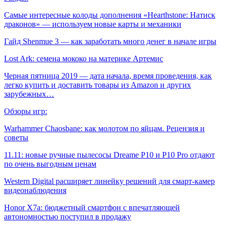
Самые интересные колоды дополнения «Hearthstone: Натиск
драконов» — используем новые карты и механики
Гайд Shenmue 3 — как заработать много денег в начале игры
Lost Ark: cемена мококо на материке Артемис
Черная пятница 2019 — дата начала, время проведения, как
легко купить и доставить товары из Amazon и других
зарубежных…
Обзоры игр:
Warhammer Chaosbane: как молотом по яйцам. Рецензия и
советы
11.11: новые ручные пылесосы Dreame P10 и P10 Pro отдают
по очень выгодным ценам
Western Digital расширяет линейку решений для смарт-камер
видеонаблюдения
Honor X7a: бюджетный смартфон с впечатляющей
автономностью поступил в продажу