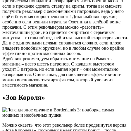
критическом попадании возвращается часть боеприпасов. А
если в прокачке сделать ставку на криты, тогда вы сможете
получить револьвер с бесконечными патронами, ведь у него
ещё и безумная скорострельность! Дико имбовое оружие,
особенно если решили играть за Охотника в зелёной ветке
прокачки. С этим револьвером можно «разогнать»
жесточайший урон, но придётся смириться с серьёзным
минусом – с сильной отдачей из-за высокой скорострельности.
Да и с одиночными целями справиться сложно, если плохо
владеете подобным оружием, но в любом случае оно крайне
эффективно против массивных боссов.
Вдобавок рекомендуем обратить внимание на ёмкость
магазина – всего шесть патронов. С каждым выстрелом
уходит 3 патрона, но если выпал крит – они моментально
возвращаются. Опять-таки, для повышения эффективности
можно воспользоваться артефактом, который увеличит
вместимость магазина.
«Зов Короля»
Можно сказать, что этот револьвер более продвинутая версия
«Зова Королева», поскольку имеет крутой бонус – после