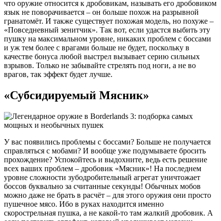
что оружие относится к дробовикам, называть его дробовиком
язык не поворачивается – он больше похож на разрывной
гранатомёт. И также существует похожая модель, но похуже –
«Повседневный зенитчик». Так вот, если удастся выбить эту
пушку на максимальном уровне, никаких проблем с боссами
и уж тем более с врагами больше не будет, поскольку в
качестве бонуса любой выстрел вызывает серию сильных
взрывов. Только не забывайте стрелять под ноги, а не во
врагов, так эффект будет лучше.
«Субсидируемый Мясник»
У вас появились проблемы с боссами? Больше не получается
справляться с мобами? И вообще уже подумываете бросить
прохождение? Успокойтесь и выдохните, ведь есть решение
всех ваших проблем – дробовик «Мясник»! На последнем
уровне сложности зубодробительный агрегат уничтожает
боссов буквально за считанные секунды! Обычных мобов
можно даже не брать в расчёт – для этого оружия они просто
пушечное мясо. Ибо в руках находится именно
скорострельная пушка, а не какой-то там жалкий дробовик. А