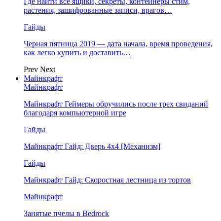
Где найти все ящики, секреты, контейнеры стим,
растения, зашифрованные записи, врагов…
Гайды
Черная пятница 2019 — дата начала, время проведения,
как легко купить и доставить…
Prev
Next
Майнкрафт
Майнкрафт
Майнкрафт Геймеры обручились после трех свиданий
благодаря компьютерной игре
Гайды
Майнкрафт Гайд: Дверь 4х4 [Механизм]
Гайды
Майнкрафт Гайд: Скоростная лестница из тортов
Майнкрафт
Занятые пчелы в Bedrock