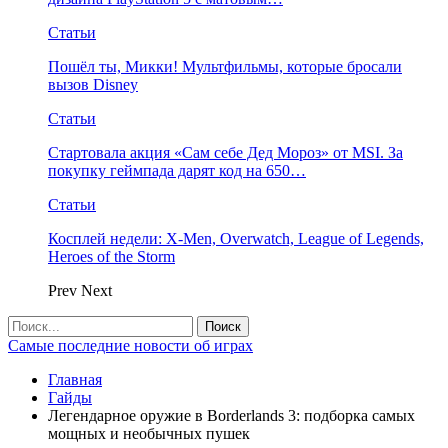
Статьи
Пошёл ты, Микки! Мультфильмы, которые бросали
вызов Disney
Статьи
Стартовала акция «Сам себе Дед Мороз» от MSI. За
покупку геймпада дарят код на 650…
Статьи
Косплей недели: X-Men, Overwatch, League of Legends,
Heroes of the Storm
Prev
Next
Самые последние новости об играх
Главная
Гайды
Легендарное оружие в Borderlands 3: подборка самых
мощных и необычных пушек