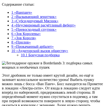
Содержание статьи:
1
«Ванпанч»
2
«Вызывающий зенитчик»
3
«Субсидируемый Мясник»
4
«Неусмиримый расчётливый феберт»
5
«Превосходный спутник»
6
«Зов Королевы»
7
«Зов Короля»
8
«Прилив»
9
«Прокачанный арбалет»
10
«Аудиторский вызов обществу»
10.1
Бонусная подборка
Этот дробовик не только имеет крутой дизайн, но ещё и
заливает колоссальное количество урона! Выбить пушку
можно лишь с босса «Ван Панч». Босс находится на Прометее
в локации «Лектра-сити». От входа в локацию следует идти
вперёд по набережной, придерживаясь левой стороны. В
определённый момент нужно спуститься в подземку, а там
при первой возможности поверните в левую сторону, чтобы
оказаться в коридоре с экранами. Далее нужно решить