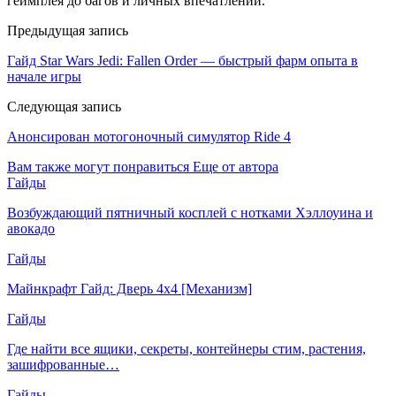
геймплея до багов и личных впечатлений.
Предыдущая запись
Гайд Star Wars Jedi: Fallen Order — быстрый фарм опыта в
начале игры
Следующая запись
Анонсирован мотогоночный симулятор Ride 4
Вам также могут понравиться
Еще от автора
Гайды
Возбуждающий пятничный косплей с нотками Хэллоуина и
авокадо
Гайды
Майнкрафт Гайд: Дверь 4х4 [Механизм]
Гайды
Где найти все ящики, секреты, контейнеры стим, растения,
зашифрованные…
Гайды