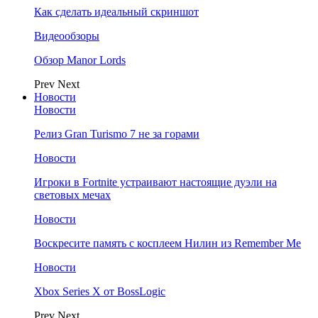
Как сделать идеальный скриншот
Видеообзоры
Обзор Manor Lords
Prev
Next
Новости
Новости
Релиз Gran Turismo 7 не за горами
Новости
Игроки в Fortnite устраивают настоящие дуэли на
световых мечах
Новости
Воскресите память с косплеем Нилин из Remember Me
Новости
Xbox Series X от BossLogic
Prev
Next