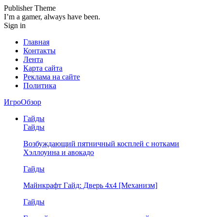
Publisher Theme
I’m a gamer, always have been.
Sign in
Главная
Контакты
Лента
Карта сайта
Реклама на сайте
Политика
ИгроОбзор
Гайды
Гайды
Возбуждающий пятничный косплей с нотками
Хэллоуина и авокадо
Гайды
Майнкрафт Гайд: Дверь 4х4 [Механизм]
Гайды