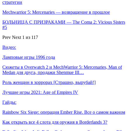
стратегии
Mechwarrior 5: Mercenaries — возвращение в прошлое
БОЛЬНИЦА С ПРИЗРАКАМИ — The Coma 2: Vicious Sisters
#5
Prev
Next
1 из 117
Видео:
Ламповые игры 1996 года
Сюжеты в Overwatch 2 и MechWarrior 5: Mercenaries, Man of
Medan для друга, продажи Shenmue III…
Роль женщин в хоррорах [Страшно, вырубай!]
Лучшие игры 2021: Age of Empires IV
Гайды:
Rainbow Six Siege: операция Ember Rise. Все о самом важном
Как открыть все 4 слота для оружия в Borderlands 3?