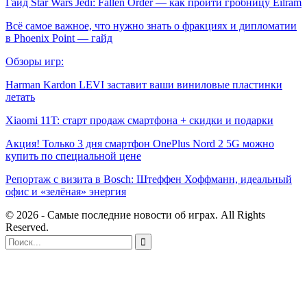
Гайд Star Wars Jedi: Fallen Order — как пройти гробницу Eilram
Всё самое важное, что нужно знать о фракциях и дипломатии
в Phoenix Point — гайд
Обзоры игр:
Harman Kardon LEVI заставит ваши виниловые пластинки
летать
Xiaomi 11T: старт продаж смартфона + скидки и подарки
Акция! Только 3 дня смартфон OnePlus Nord 2 5G можно
купить по специальной цене
Репортаж с визита в Bosch: Штеффен Хоффманн, идеальный
офис и «зелёная» энергия
© 2026 - Самые последние новости об играх. All Rights
Reserved.