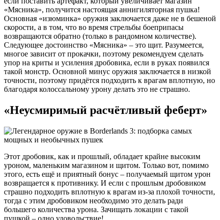
если поставить артефакт, который увеличивает магазин
«Мясника», получится настоящая аннигиляторная пушка!
Основная «изюминка» оружия заключается даже не в бешеной
скорости, а в том, что во время стрельбы боеприпасы
возвращаются обратно (только в рандомном количестве).
Следующее достоинство «Мясника» – это щит. Разумеется,
многое зависит от прокачки, поэтому рекомендуем сделать
упор на криты и усиления дробовика, если в руках появился
такой монстр. Основной минус оружия заключается в низкой
точности, поэтому придётся подходить к врагам вплотную, но
благодаря колоссальному урону делать это не страшно.
«Неусмиримый расчётливый феберт»
Этот дробовик, как и прошлый, обладает крайне высоким
уроном, маленьким магазином и щитом. Только вот, помимо
этого, есть ещё и приятный бонус – получаемый щитом урон
возвращается к противнику. И если с прошлым дробовиком
страшно подходить вплотную к врагам из-за плохой точности,
тогда с этим дробовиком необходимо это делать ради
большего количества урона. Зачищать локации с такой
пушкой – одно удовольствие!