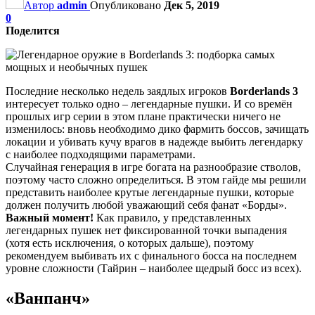
Автор
admin
Опубликовано
Дек 5, 2019
0
Поделится
Последние несколько недель заядлых игроков
Borderlands 3
интересует только одно – легендарные пушки. И со времён
прошлых игр серии в этом плане практически ничего не
изменилось: вновь необходимо дико фармить боссов, зачищать
локации и убивать кучу врагов в надежде выбить легендарку
с наиболее подходящими параметрами.
Случайная генерация в игре богата на разнообразие стволов,
поэтому часто сложно определиться. В этом гайде мы решили
представить наиболее крутые легендарные пушки, которые
должен получить любой уважающий себя фанат «Борды».
Важный момент!
Как правило, у представленных
легендарных пушек нет фиксированной точки выпадения
(хотя есть исключения, о которых дальше), поэтому
рекомендуем выбивать их с финального босса на последнем
уровне сложности (Тайрин – наиболее щедрый босс из всех).
«Ванпанч»