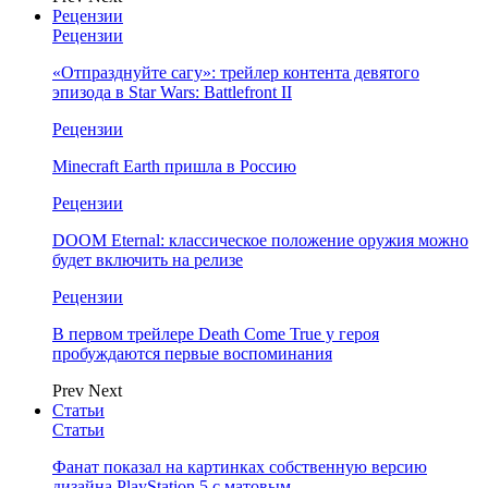
Рецензии
Рецензии
«Отпразднуйте сагу»: трейлер контента девятого
эпизода в Star Wars: Battlefront II
Рецензии
Minecraft Earth пришла в Россию
Рецензии
DOOM Eternal: классическое положение оружия можно
будет включить на релизе
Рецензии
В первом трейлере Death Come True у героя
пробуждаются первые воспоминания
Prev
Next
Статьи
Статьи
Фанат показал на картинках собственную версию
дизайна PlayStation 5 с матовым…