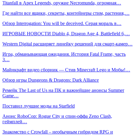
Titanfall в Apex Legends, оружие Necromunda, огромная…
Где найти все ящики, секреты, контейнеры стим, растения,…
Обзор Interrogation: You will be deceived. Серая мораль в…
ИГРОВЫЕ НОВОСТИ Diablo 4, Dragon Age 4, Battlefield 6,…
Western Digital расширяет линейку решений для смарт-камер…
Игра, обманывающая ожидания. История Fatal Frame, часть
3…
Майнкрафт видео сборник — Стив Minecraft Lego и Мобы!…
Обзор игры Dungeons & Dragons: Dark Alliance
Ремейк The Last of Us на ПК и важнейшие анонсы Summer
Game…
Поставил лучшие моды на Starfield
Анонс RoboCop: Rogue City и спин-оффа Zeno Clash,
геймплей…
Знакомство с Crowfall – необычным гибридом RPG и