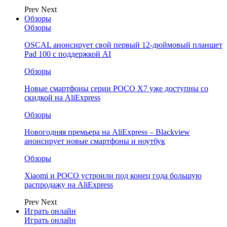
Prev
Next
Обзоры
Обзоры
OSCAL анонсирует свой первый 12-дюймовый планшет
Pad 100 с поддержкой AI
Обзоры
Новые смартфоны серии POCO X7 уже доступны со
скидкой на AliExpress
Обзоры
Новогодняя премьера на AliExpress – Blackview
анонсирует новые смартфоны и ноутбук
Обзоры
Xiaomi и POCO устроили под конец года большую
распродажу на AliExpress
Prev
Next
Играть онлайн
Играть онлайн