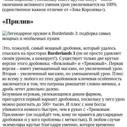
окончания активного умения урон увеличивается на 100%
(единственное важное отличие от «Зова Королевы»).
«Прилив»
Это, пожалуй, самый мощный дробовик, который удалось
отыскать на просторах
Borderlands 3
(он не просто удивляет
своим уроном, а шокирует!). Существует только две крутые
версии этого дробовика: «Вежливый» и «Трюковый». Первая
версия – имеет уменьшенный магазин, но увеличенный урон.
Вторая – увеличенный магазин, но уменьшенный урон. Плюс
ко всему у любого из этих дробовиков ключевая особенность
заключается в том, что патроны рикошетят словно мячики, а
дробь летит довольно далеко.
Безумным игрокам, увлекающимся диким фармом,
пригодится первый вариант дробовика, поскольку у него урон
можно разогнать до 500+ тысяч. И плюс с ним боссы
убиваются немного быстрее, чем в руках с «Трюковым
Приливом» (он подойдёт тем, кому не нравятся двухзарядные
дробовики и у кого проблемы с меткостью). В любом случае
экземпляры крутые благодаря умению, которое временно