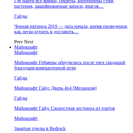
Где найти все ящики, секреты, контейнеры стим,
растения, зашифрованные записи, врагов…
Гайды
Черная пятница 2019 — дата начала, время проведения,
как легко купить и доставить…
Prev
Next
Майнкрафт
Майнкрафт
Майнкрафт Геймеры обручились после трех свиданий
благодаря компьютерной игре
Гайды
Майнкрафт Гайд: Дверь 4х4 [Механизм]
Гайды
Майнкрафт Гайд: Скоростная лестница из тортов
Майнкрафт
Занятые пчелы в Bedrock