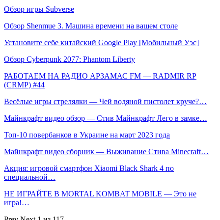
Обзор игры Subverse
Обзор Shenmue 3. Машина времени на вашем столе
Установите себе китайский Google Play [Мобильный Уэс]
Обзор Cyberpunk 2077: Phantom Liberty
РАБОТАЕМ НА РАДИО АРЗАМАС FM — RADMIR RP
(CRMP) #44
Весёлые игры стрелялки — Чей водяной пистолет круче?…
Майнкрафт видео обзор — Стив Майнкрафт Лего в замке…
Топ-10 повербанков в Украине на март 2023 года
Майнкрафт видео сборник — Выживание Стива Minecraft…
Акция: игровой смартфон Xiaomi Black Shark 4 по
специальной…
НЕ ИГРАЙТЕ В MORTAL KOMBAT MOBILE — Это не
игра!…
Prev
Next
1 из 117