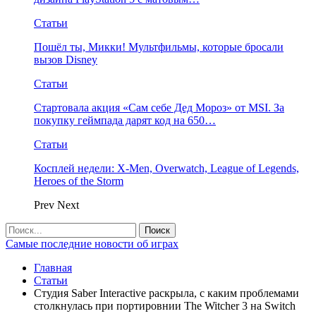
Статьи
Пошёл ты, Микки! Мультфильмы, которые бросали
вызов Disney
Статьи
Стартовала акция «Сам себе Дед Мороз» от MSI. За
покупку геймпада дарят код на 650…
Статьи
Косплей недели: X-Men, Overwatch, League of Legends,
Heroes of the Storm
Prev
Next
Самые последние новости об играх
Главная
Статьи
Студия Saber Interactive раскрыла, с каким проблемами
столкнулась при портировнии The Witcher 3 на Switch