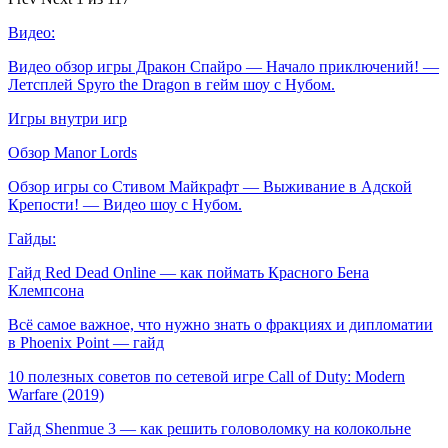
Видео:
Видео обзор игры Дракон Спайро — Начало приключений! —
Летсплей Spyro the Dragon в гейм шоу с Нубом.
Игры внутри игр
Обзор Manor Lords
Обзор игры со Стивом Майкрафт — Выживание в Адской
Крепости! — Видео шоу с Нубом.
Гайды:
Гайд Red Dead Online — как поймать Красного Бена
Клемпсона
Всё самое важное, что нужно знать о фракциях и дипломатии
в Phoenix Point — гайд
10 полезных советов по сетевой игре Call of Duty: Modern
Warfare (2019)
Гайд Shenmue 3 — как решить головоломку на колокольне