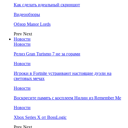
Как сделать идеальный скриншот
Видеообзоры
Обзор Manor Lords
Prev
Next
Новости
Новости
Релиз Gran Turismo 7 не за горами
Новости
Игроки в Fortnite устраивают настоящие дуэли на
световых мечах
Новости
Воскресите память с косплеем Нилин из Remember Me
Новости
Xbox Series X от BossLogic
Prev
Next