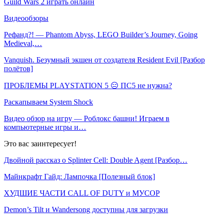
Guild Wars 2 играть онлайн
Видеообзоры
Рефанд?! — Phantom Abyss, LEGO Builder’s Journey, Going
Medieval,…
Vanquish. Безумный экшен от создателя Resident Evil [Разбор
полётов]
ПРОБЛЕМЫ PLAYSTATION 5 😑 ПС5 не нужна?
Раскапываем System Shock
Видео обзор на игру — Роблокс башни! Играем в
компьютерные игры и…
Это вас заинтересует!
Двойной рассказ о Splinter Cell: Double Agent [Разбор…
Майнкрафт Гайд: Лампочка [Полезный блок]
ХУДШИЕ ЧАСТИ CALL OF DUTY и МУСОР
Demon’s Tilt и Wandersong доступны для загрузки