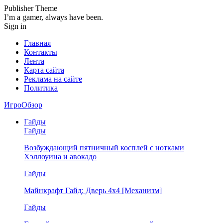
Publisher Theme
I’m a gamer, always have been.
Sign in
Главная
Контакты
Лента
Карта сайта
Реклама на сайте
Политика
ИгроОбзор
Гайды
Гайды
Возбуждающий пятничный косплей с нотками
Хэллоуина и авокадо
Гайды
Майнкрафт Гайд: Дверь 4х4 [Механизм]
Гайды