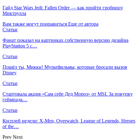
Гайд Star Wars Jedi: Fallen Order — как пройти гробницу
Миктрулла
Вам также могут понравиться
Еще от автора
Статьи
Фанат показал на картинках собственную версию дизайна
PlayStation 5 с…
Статьи
Пошёл ты, Микки! Мультфильмы, которые бросали вызов
Disney
Статьи
Стартовала акция «Сам себе Дед Мороз» от MSI. За покупку
геймпада…
Статьи
Косплей недели: X-Men, Overwatch, League of Legends, Heroes
of the…
Prev
Next