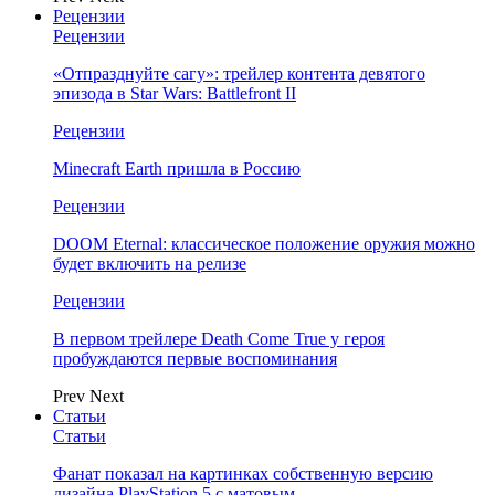
Рецензии
Рецензии
«Отпразднуйте сагу»: трейлер контента девятого
эпизода в Star Wars: Battlefront II
Рецензии
Minecraft Earth пришла в Россию
Рецензии
DOOM Eternal: классическое положение оружия можно
будет включить на релизе
Рецензии
В первом трейлере Death Come True у героя
пробуждаются первые воспоминания
Prev
Next
Статьи
Статьи
Фанат показал на картинках собственную версию
дизайна PlayStation 5 с матовым…