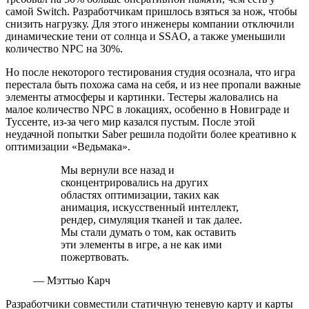
самой Switch. Разработчикам пришлось взяться за нож, чтобы
снизить нагрузку. Для этого инженеры компании отключили
динамические тени от солнца и SSAO, а также уменьшили
количество NPC на 30%.
Но после некоторого тестирования студия осознала, что игра
перестала быть похожа сама на себя, и из нее пропали важные
элементы атмосферы и картинки. Тестеры жаловались на
малое количество NPC в локациях, особенно в Новиграде и
Туссенте, из-за чего мир казался пустым. После этой
неудачной попытки Saber решила подойти более креативно к
оптимизации «Ведьмака».
Мы вернули все назад и
сконцентрировались на других
областях оптимизации, таких как
анимация, искусственный интеллект,
рендер, симуляция тканей и так далее.
Мы стали думать о том, как оставить
эти элементы в игре, а не как ими
пожертвовать.
— Мэттью Карч
Разработчики совместили статичную теневую карту и карты