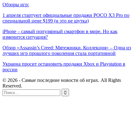
Обзоры игр:
1 апреля стартуют официальные продажи POCO X3 Pro по
специальной цене $199 (и это не шутка)
iPhone – самый популярный смартфон в мире. Но как
изменится ситуация?
Обзор «Assassin’s Creed: Мятежники. Коллекция» – Одна из
лучших игр прошлого поколения стала портативной
Украина просит остановить продажи Xbox и Playstation в
россии
© 2026 - Самые последние новости об играх. All Rights
Reserved.