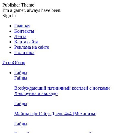
Publisher Theme
I’m a gamer, always have been.
Sign in
Главная
Контакты
Лента
Карта сайта
Реклама на сайте
Политика
ИгроОбзор
Гайды
Гайды
Возбуждающий пятничный косплей с нотками
Хэллоуина и авокадо
Гайды
Майнкрафт Гайд: Дверь 4х4 [Механизм]
Гайды