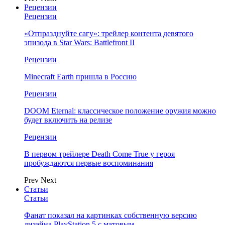
Рецензии
Рецензии
«Отпразднуйте сагу»: трейлер контента девятого
эпизода в Star Wars: Battlefront II
Рецензии
Minecraft Earth пришла в Россию
Рецензии
DOOM Eternal: классическое положение оружия можно
будет включить на релизе
Рецензии
В первом трейлере Death Come True у героя
пробуждаются первые воспоминания
Prev
Next
Статьи
Статьи
Фанат показал на картинках собственную версию
дизайна PlayStation 5 с матовым…