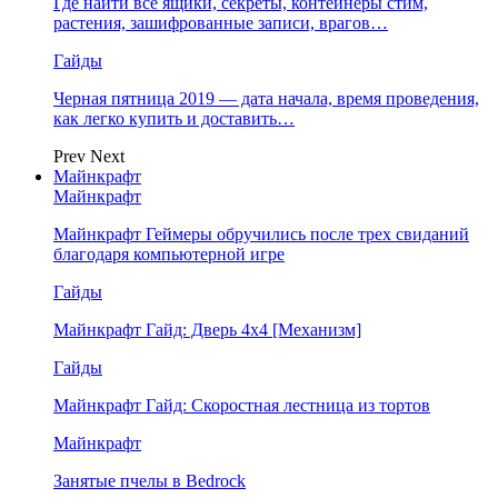
Где найти все ящики, секреты, контейнеры стим,
растения, зашифрованные записи, врагов…
Гайды
Черная пятница 2019 — дата начала, время проведения,
как легко купить и доставить…
Prev
Next
Майнкрафт
Майнкрафт
Майнкрафт Геймеры обручились после трех свиданий
благодаря компьютерной игре
Гайды
Майнкрафт Гайд: Дверь 4х4 [Механизм]
Гайды
Майнкрафт Гайд: Скоростная лестница из тортов
Майнкрафт
Занятые пчелы в Bedrock