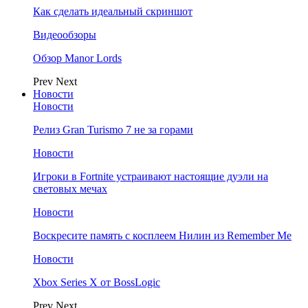
Как сделать идеальный скриншот
Видеообзоры
Обзор Manor Lords
Prev
Next
Новости
Новости
Релиз Gran Turismo 7 не за горами
Новости
Игроки в Fortnite устраивают настоящие дуэли на
световых мечах
Новости
Воскресите память с косплеем Нилин из Remember Me
Новости
Xbox Series X от BossLogic
Prev
Next