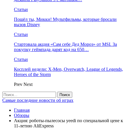
Статьи
Пошёл ты, Микки! Мультфильмы, которые бросали
вызов Disney
Статьи
Стартовала акция «Сам себе Дед Мороз» от MSI. За
покупку геймпада дарят код на 650…
Статьи
Косплей недели: X-Men, Overwatch, League of Legends,
Heroes of the Storm
Prev
Next
Самые последние новости об играх
Главная
Обзоры
Акция: роботы-пылесосы yeedi по специальной цене к
11-летию AliExpress