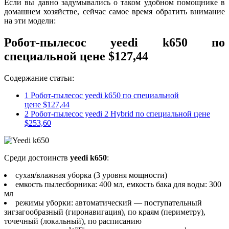
Если вы давно задумывались о таком удобном помощнике в
домашнем хозяйстве, сейчас самое время обратить внимание
на эти модели:
Робот-пылесос
yeedi k650
по
специальной цене
$127,44
Содержание статьи:
1
Робот-пылесос yeedi k650 по специальной
цене $127,44
2
Робот-пылесос yeеdi 2 Hybrid по специальной цене
$253,60
Среди достоинств
yeedi k650
:
сухая/влажная уборка (3 уровня мощности)
емкость пылесборника: 400 мл, емкость бака для воды: 300
мл
режимы уборки: автоматический — поступательный
зигзагообразный (гиронавигация), по краям (периметру),
точечный (локальный), по расписанию