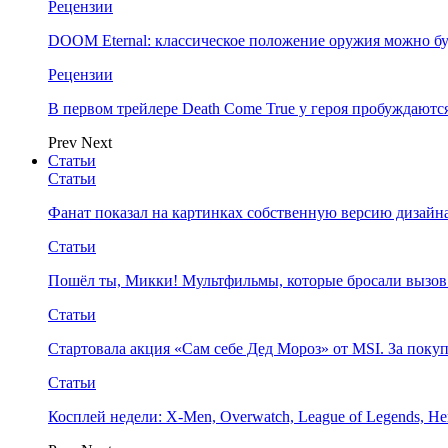
Рецензии
DOOM Eternal: классическое положение оружия можно бу
Рецензии
В первом трейлере Death Come True у героя пробуждают
Prev
Next
Статьи
Статьи
Фанат показал на картинках собственную версию дизайна
Статьи
Пошёл ты, Микки! Мультфильмы, которые бросали вызов
Статьи
Стартовала акция «Сам себе Дед Мороз» от MSI. За поку
Статьи
Косплей недели: X-Men, Overwatch, League of Legends, Her