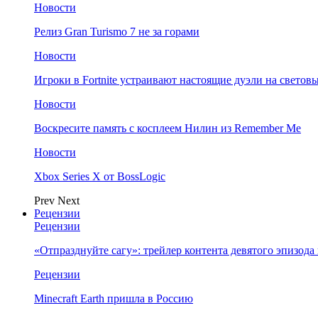
Новости
Релиз Gran Turismo 7 не за горами
Новости
Игроки в Fortnite устраивают настоящие дуэли на светов
Новости
Воскресите память с косплеем Нилин из Remember Me
Новости
Xbox Series X от BossLogic
Prev
Next
Рецензии
Рецензии
«Отпразднуйте сагу»: трейлер контента девятого эпизода в S
Рецензии
Minecraft Earth пришла в Россию