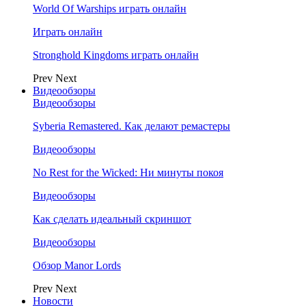
World Of Warships играть онлайн
Играть онлайн
Stronghold Kingdoms играть онлайн
Prev
Next
Видеообзоры
Видеообзоры
Syberia Remastered. Как делают ремастеры
Видеообзоры
No Rest for the Wicked: Ни минуты покоя
Видеообзоры
Как сделать идеальный скриншот
Видеообзоры
Обзор Manor Lords
Prev
Next
Новости