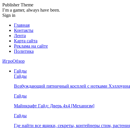
Publisher Theme
I’m a gamer, always have been.
Sign in
Главная
Контакты
Лента
Карта сайта
Реклама на сайте
Политика
ИгроОбзор
Гайды
Гайды
Возбуждающий пятничный косплей с нотками Хэллоуина
Гайды
Майнкрафт Гайд: Дверь 4х4 [Механизм]
Гайды
Где найти все ящики, секреты, контейнеры стим, растен