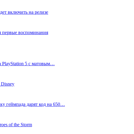
дет включить на релизе
ся первые воспоминания
 PlayStation 5 с матовым…
 Disney
пку геймпада дарят код на 650…
oes of the Storm