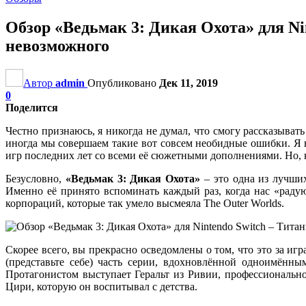
Обзор «Ведьмак 3: Дикая Охота» для Ni
невозможного
Автор
admin
Опубликовано
Дек 11, 2019
0
Поделится
Честно признаюсь, я никогда не думал, что смогу рассказывать
иногда мы совершаем такие вот совсем необидные ошибки. Я не
игр последних лет со всеми её сюжетными дополнениями. Но, ка
Безусловно,
«Ведьмак 3: Дикая Охота»
– это одна из лучших
Именно её принято вспоминать каждый раз, когда нас «раду
корпораций, которые так умело высмеяла The Outer Worlds.
Скорее всего, вы прекрасно осведомлены о том, что это за игра
(представьте себе) часть серии, вдохновлённой одноимён
Протагонистом выступает Геральт из Ривии, профессиональн
Цири, которую он воспитывал с детства.