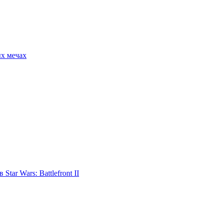
ых мечах
tar Wars: Battlefront II