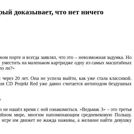
рый доказывает, что нет ничего
ном порте и всегда заявлял, что это – невозможная задумка. Но
гли уместить на маленьком картридже одну из самых масштабных
ло ли?»
через 20 лет. Она не успела выйти, как уже стала классикой.
ия CD Projekt Red уже давно считается антиподом бездушных
 и не нашёл время с ней ознакомиться. «Ведьмак 3» – это третья
езийном мире, многим напоминающим средневековую Польшу.
й игре им движет не жажда наживы, а желание найти девушку