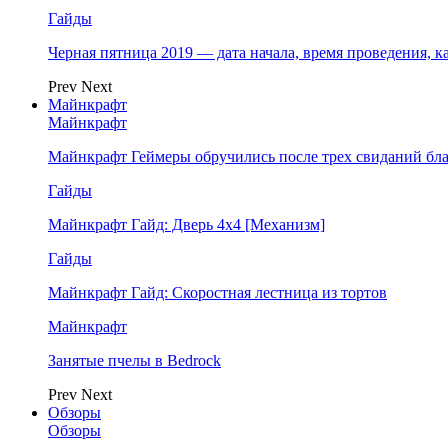
Гайды
Черная пятница 2019 — дата начала, время проведения, к
Prev
Next
Майнкрафт
Майнкрафт
Майнкрафт Геймеры обручились после трех свиданий бл
Гайды
Майнкрафт Гайд: Дверь 4х4 [Механизм]
Гайды
Майнкрафт Гайд: Скоростная лестница из тортов
Майнкрафт
Занятые пчелы в Bedrock
Prev
Next
Обзоры
Обзоры