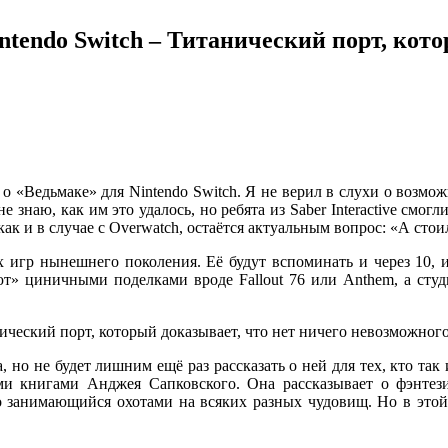
ntendo Switch – Титанический порт, кото
 о «Ведьмаке» для Nintendo Switch. Я не верил в слухи о возмож
 знаю, как им это удалось, но ребята из Saber Interactive смо
к и в случае с Overwatch, остаётся актуальным вопрос: «А стои
 игр нынешнего поколения. Её будут вспоминать и через 10, и 
ют» циничными поделками вроде Fallout 76 или Anthem, а студ
, но не будет лишним ещё раз рассказать о ней для тех, кто так
ными книгами Анджея Сапковского. Она рассказывает о фэнт
о занимающийся охотами на всяких разных чудовищ. Но в это