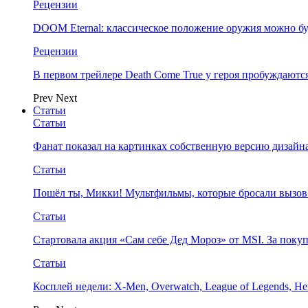
Рецензии
DOOM Eternal: классическое положение оружия можно бу
Рецензии
В первом трейлере Death Come True у героя пробуждают
Prev
Next
Статьи
Статьи
Фанат показал на картинках собственную версию дизайна
Статьи
Пошёл ты, Микки! Мультфильмы, которые бросали вызов
Статьи
Стартовала акция «Сам себе Дед Мороз» от MSI. За поку
Статьи
Косплей недели: X-Men, Overwatch, League of Legends, Her