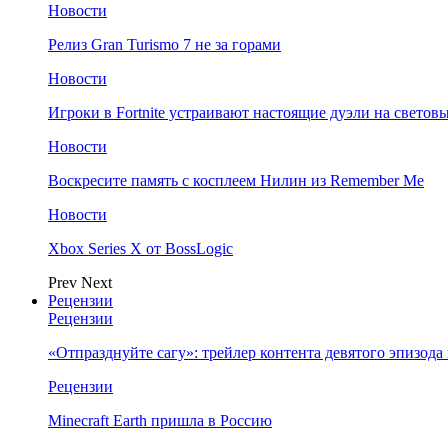
Новости
Релиз Gran Turismo 7 не за горами
Новости
Игроки в Fortnite устраивают настоящие дуэли на светов
Новости
Воскресите память с косплеем Нилин из Remember Me
Новости
Xbox Series X от BossLogic
Prev
Next
Рецензии
Рецензии
«Отпразднуйте сагу»: трейлер контента девятого эпизода в S
Рецензии
Minecraft Earth пришла в Россию