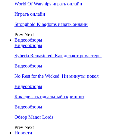
World Of Warships играть онлайн
Играть онлайн
Stronghold Kingdoms играть онлайн
Prev
Next
Видеообзоры
Видеообзоры
Syberia Remastered. Как делают ремастеры
Видеообзоры
No Rest for the Wicked: Ни минуты покоя
Видеообзоры
Как сделать идеальный скриншот
Видеообзоры
Обзор Manor Lords
Prev
Next
Новости