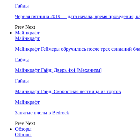
Гайды
Черная пятница 2019 — дата начала, время проведения, к
Prev
Next
Майнкрафт
Майнкрафт
Майнкрафт Геймеры обручились после трех свиданий бл
Гайды
Майнкрафт Гайд: Дверь 4х4 [Механизм]
Гайды
Майнкрафт Гайд: Скоростная лестница из тортов
Майнкрафт
Занятые пчелы в Bedrock
Prev
Next
Обзоры
Обзоры