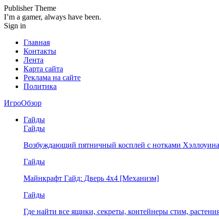
Publisher Theme
I’m a gamer, always have been.
Sign in
Главная
Контакты
Лента
Карта сайта
Реклама на сайте
Политика
ИгроОбзор
Гайды
Гайды
Возбуждающий пятничный косплей с нотками Хэллоуина
Гайды
Майнкрафт Гайд: Дверь 4х4 [Механизм]
Гайды
Где найти все ящики, секреты, контейнеры стим, растен