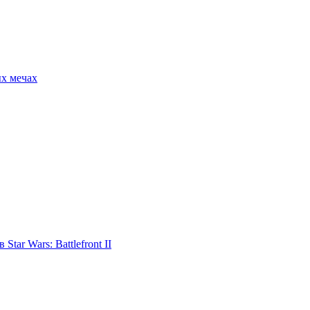
ых мечах
tar Wars: Battlefront II