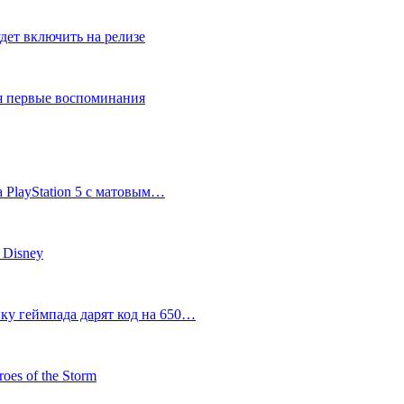
дет включить на релизе
ся первые воспоминания
 PlayStation 5 с матовым…
 Disney
пку геймпада дарят код на 650…
oes of the Storm