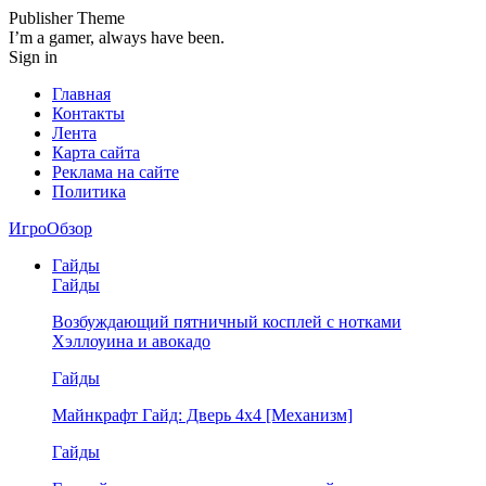
Publisher Theme
I’m a gamer, always have been.
Sign in
Главная
Контакты
Лента
Карта сайта
Реклама на сайте
Политика
ИгроОбзор
Гайды
Гайды
Возбуждающий пятничный косплей с нотками
Хэллоуина и авокадо
Гайды
Майнкрафт Гайд: Дверь 4х4 [Механизм]
Гайды