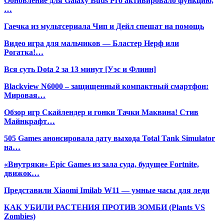
Обновление для Galaxy Buds Pro активировало функцию,
…
Гаечка из мультсериала Чип и Дейл спешат на помощь
Видео игра для мальчиков — Бластер Нерф или
Рогатка!…
Вся суть Dota 2 за 13 минут [Уэс и Флинн]
Blackview N6000 – защищенный компактный смартфон:
Мировая…
Обзор игр Скайлендер и гонки Тачки Маквина! Стив
Майнкрафт…
505 Games анонсировала дату выхода Total Tank Simulator
на…
«Внутряки» Epic Games из зала суда, будущее Fortnite,
движок…
Представили Xiaomi Imilab W11 — умные часы для леди
КАК УБИЛИ РАСТЕНИЯ ПРОТИВ ЗОМБИ (Plants VS
Zombies)