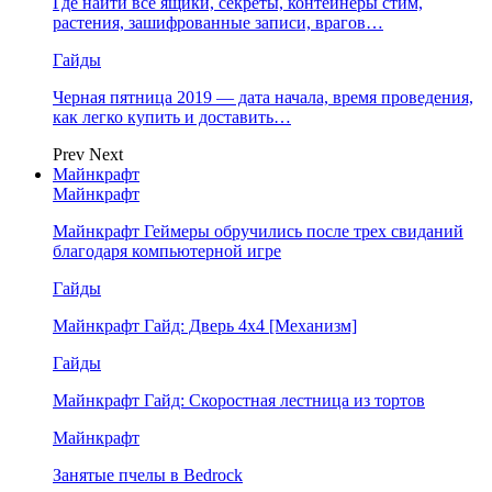
Где найти все ящики, секреты, контейнеры стим,
растения, зашифрованные записи, врагов…
Гайды
Черная пятница 2019 — дата начала, время проведения,
как легко купить и доставить…
Prev
Next
Майнкрафт
Майнкрафт
Майнкрафт Геймеры обручились после трех свиданий
благодаря компьютерной игре
Гайды
Майнкрафт Гайд: Дверь 4х4 [Механизм]
Гайды
Майнкрафт Гайд: Скоростная лестница из тортов
Майнкрафт
Занятые пчелы в Bedrock