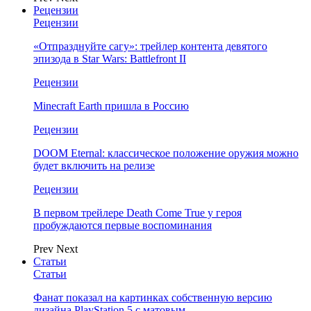
Рецензии
Рецензии
«Отпразднуйте сагу»: трейлер контента девятого
эпизода в Star Wars: Battlefront II
Рецензии
Minecraft Earth пришла в Россию
Рецензии
DOOM Eternal: классическое положение оружия можно
будет включить на релизе
Рецензии
В первом трейлере Death Come True у героя
пробуждаются первые воспоминания
Prev
Next
Статьи
Статьи
Фанат показал на картинках собственную версию
дизайна PlayStation 5 с матовым…