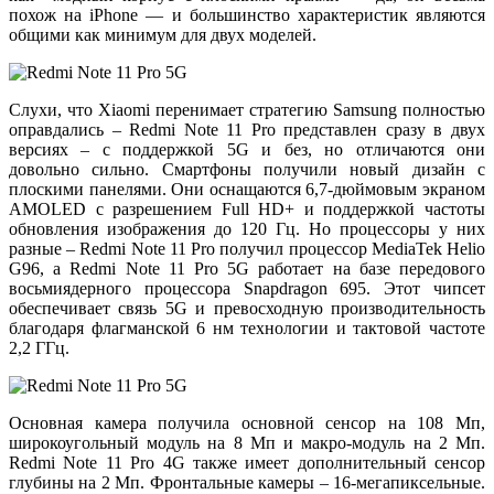
похож на iPhone — и большинство характеристик являются
общими как минимум для двух моделей.
Слухи, что Xiaomi перенимает стратегию Samsung полностью
оправдались – Redmi Note 11 Pro представлен сразу в двух
версиях – с поддержкой 5G и без, но отличаются они
довольно сильно. Смартфоны получили новый дизайн с
плоскими панелями. Они оснащаются 6,7-дюймовым экраном
AMOLED с разрешением Full HD+ и поддержкой частоты
обновления изображения до 120 Гц. Но процессоры у них
разные – Redmi Note 11 Pro получил процессор MediaTek Helio
G96, а Redmi Note 11 Pro 5G работает на базе передового
восьмиядерного процессора Snapdragon 695. Этот чипсет
обеспечивает связь 5G и превосходную производительность
благодаря флагманской 6 нм технологии и тактовой частоте
2,2 ГГц.
Основная камера получила основной сенсор на 108 Мп,
широкоугольный модуль на 8 Мп и макро-модуль на 2 Мп.
Redmi Note 11 Pro 4G также имеет дополнительный сенсор
глубины на 2 Мп. Фронтальные камеры – 16-мегапиксельные.