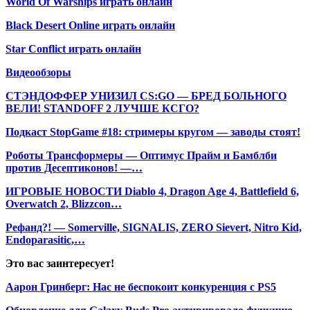
World Of Warships играть онлайн
Black Desert Online играть онлайн
Star Conflict играть онлайн
Видеообзоры
СТЭНДОФФЕР УНИЗИЛ CS:GO — БРЕД БОЛЬНОГО
ВЕЛИ! STANDOFF 2 ЛУЧШЕ КСГО?
Подкаст StopGame #18: стримеры кругом — заводы стоят!
Роботы Трансформеры — Оптимус Прайм и Бамблби
против Десептиконов! —…
ИГРОВЫЕ НОВОСТИ Diablo 4, Dragon Age 4, Battlefield 6,
Overwatch 2, Blizzcon…
Рефанд?! — Somerville, SIGNALIS, ZERO Sievert, Nitro Kid,
Endoparasitic,…
Это вас заинтересует!
Аарон Гринберг: Нас не беспокоит конкуренция с PS5