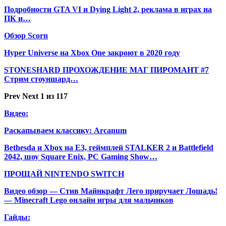
Подробности GTA VI и Dying Light 2, реклама в играх на
ПК и…
Обзор Scorn
Hyper Universe на Xbox One закроют в 2020 году
STONESHARD ПРОХОЖДЕНИЕ МАГ ПИРОМАНТ #7
Стрим стоуншард…
Prev
Next
1 из 117
Видео:
Раскапываем классику: Arcanum
Bethesda и Xbox на E3, геймплей STALKER 2 и Battlefield
2042, шоу Square Enix, PC Gaming Show…
ПРОЩАЙ NINTENDO SWITCH
Видео обзор — Стив Майнкрафт Лего приручает Лошадь!
— Minecraft Lego онлайн игры для мальчиков
Гайды: