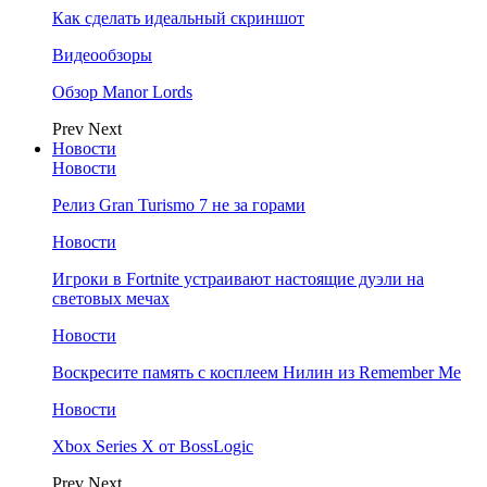
Как сделать идеальный скриншот
Видеообзоры
Обзор Manor Lords
Prev
Next
Новости
Новости
Релиз Gran Turismo 7 не за горами
Новости
Игроки в Fortnite устраивают настоящие дуэли на
световых мечах
Новости
Воскресите память с косплеем Нилин из Remember Me
Новости
Xbox Series X от BossLogic
Prev
Next