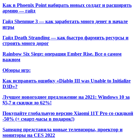
Как в Phoenix Point набирать новых солдат и расширять
армию — гайд
Гайд Shenmue 3 — как заработать много денег в начале
игры
Гайд Death Stranding — как быстро фармить ресурсы и
строить много дорог
Rainbow Six Siege: операция Ember Rise. Все о самом
важном
Обзоры игр:
Как исправить ошибку «Diablo III was Unable to Initialize
D3D»?
Лучшее новогоднее предложение на 2021: Windows 10 за
$5,7 и скидки до 62%!
Покупайте глобальную версию Xiaomi 11T Pro со скидкой
-50% (+ смарт-часы в подарок!)
Samsung представила новые телевизоры, проектор и
мониторы на CES 2022