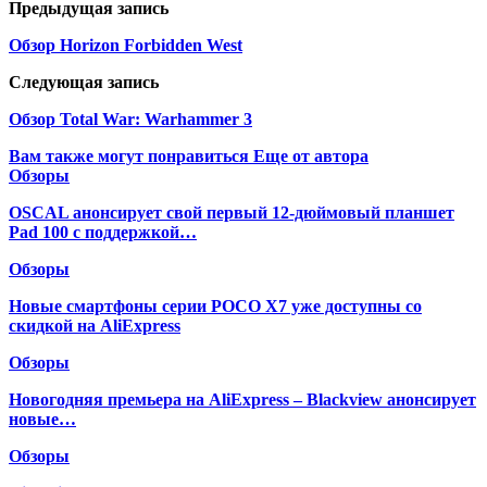
Предыдущая запись
Обзор Horizon Forbidden West
Следующая запись
Обзор Total War: Warhammer 3
Вам также могут понравиться
Еще от автора
Обзоры
OSCAL анонсирует свой первый 12-дюймовый планшет
Pad 100 с поддержкой…
Обзоры
Новые смартфоны серии POCO X7 уже доступны со
скидкой на AliExpress
Обзоры
Новогодняя премьера на AliExpress – Blackview анонсирует
новые…
Обзоры