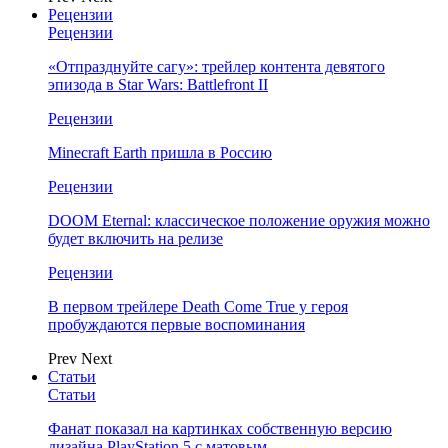
Рецензии
Рецензии
«Отпразднуйте сагу»: трейлер контента девятого
эпизода в Star Wars: Battlefront II
Рецензии
Minecraft Earth пришла в Россию
Рецензии
DOOM Eternal: классическое положение оружия можно
будет включить на релизе
Рецензии
В первом трейлере Death Come True у героя
пробуждаются первые воспоминания
Prev
Next
Статьи
Статьи
Фанат показал на картинках собственную версию
дизайна PlayStation 5 с матовым…