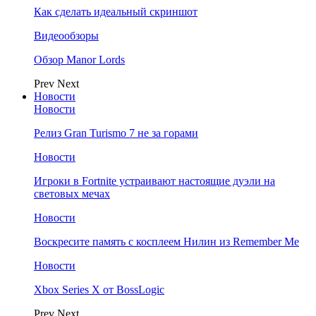
Как сделать идеальный скриншот
Видеообзоры
Обзор Manor Lords
Prev
Next
Новости
Новости
Релиз Gran Turismo 7 не за горами
Новости
Игроки в Fortnite устраивают настоящие дуэли на
световых мечах
Новости
Воскресите память с косплеем Нилин из Remember Me
Новости
Xbox Series X от BossLogic
Prev
Next