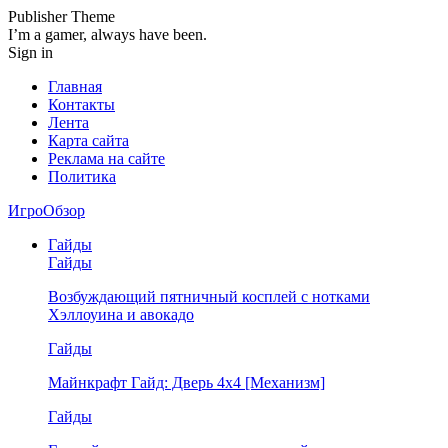
Publisher Theme
I’m a gamer, always have been.
Sign in
Главная
Контакты
Лента
Карта сайта
Реклама на сайте
Политика
ИгроОбзор
Гайды
Гайды
Возбуждающий пятничный косплей с нотками
Хэллоуина и авокадо
Гайды
Майнкрафт Гайд: Дверь 4х4 [Механизм]
Гайды