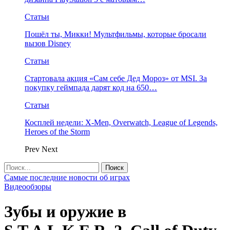
Статьи
Пошёл ты, Микки! Мультфильмы, которые бросали
вызов Disney
Статьи
Стартовала акция «Сам себе Дед Мороз» от MSI. За
покупку геймпада дарят код на 650…
Статьи
Косплей недели: X-Men, Overwatch, League of Legends,
Heroes of the Storm
Prev
Next
Самые последние новости об играх
Видеообзоры
Зубы и оружие в