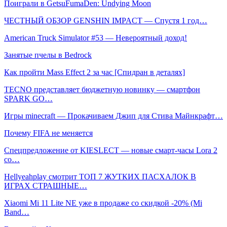
Поиграли в GetsuFumaDen: Undying Moon
ЧЕСТНЫЙ ОБЗОР GENSHIN IMPACT — Спустя 1 год…
American Truck Simulator #53 — Невероятный доход!
Занятые пчелы в Bedrock
Как пройти Mass Effect 2 за час [Спидран в деталях]
TECNO представляет бюджетную новинку — смартфон
SPARK GO…
Игры minecraft — Прокачиваем Джип для Стива Майнкрафт…
Почему FIFA не меняется
Спецпредложение от KIESLECT — новые смарт-часы Lora 2
со…
Hellyeahplay смотрит ТОП 7 ЖУТКИХ ПАСХАЛОК В
ИГРАХ СТРАШНЫЕ…
Xiaomi Mi 11 Lite NE уже в продаже со скидкой -20% (Mi
Band…