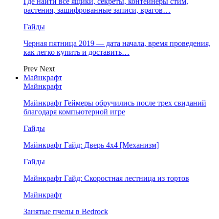
Где найти все ящики, секреты, контейнеры стим,
растения, зашифрованные записи, врагов…
Гайды
Черная пятница 2019 — дата начала, время проведения,
как легко купить и доставить…
Prev
Next
Майнкрафт
Майнкрафт
Майнкрафт Геймеры обручились после трех свиданий
благодаря компьютерной игре
Гайды
Майнкрафт Гайд: Дверь 4х4 [Механизм]
Гайды
Майнкрафт Гайд: Скоростная лестница из тортов
Майнкрафт
Занятые пчелы в Bedrock