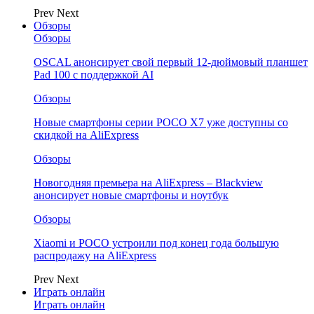
Prev
Next
Обзоры
Обзоры
OSCAL анонсирует свой первый 12-дюймовый планшет
Pad 100 с поддержкой AI
Обзоры
Новые смартфоны серии POCO X7 уже доступны со
скидкой на AliExpress
Обзоры
Новогодняя премьера на AliExpress – Blackview
анонсирует новые смартфоны и ноутбук
Обзоры
Xiaomi и POCO устроили под конец года большую
распродажу на AliExpress
Prev
Next
Играть онлайн
Играть онлайн