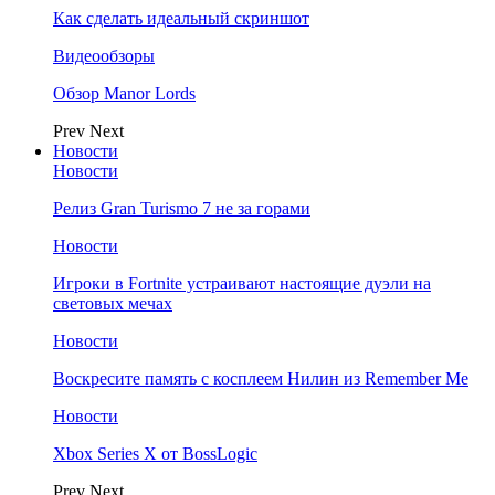
Как сделать идеальный скриншот
Видеообзоры
Обзор Manor Lords
Prev
Next
Новости
Новости
Релиз Gran Turismo 7 не за горами
Новости
Игроки в Fortnite устраивают настоящие дуэли на
световых мечах
Новости
Воскресите память с косплеем Нилин из Remember Me
Новости
Xbox Series X от BossLogic
Prev
Next