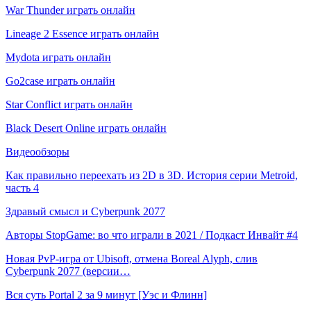
War Thunder играть онлайн
Lineage 2 Essence играть онлайн
Mydota играть онлайн
Go2case играть онлайн
Star Conflict играть онлайн
Black Desert Online играть онлайн
Видеообзоры
Как правильно переехать из 2D в 3D. История серии Metroid,
часть 4
Здравый смысл и Cyberpunk 2077
Авторы StopGame: во что играли в 2021 / Подкаст Инвайт #4
Новая PvP-игра от Ubisoft, отмена Boreal Alyph, слив
Cyberpunk 2077 (версии…
Вся суть Portal 2 за 9 минут [Уэс и Флинн]