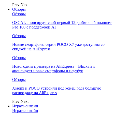
Prev
Next
Обзоры
Обзоры
OSCAL анонсирует свой первый 12-дюймовый планшет
Pad 100 с поддержкой AI
Обзоры
Новые смартфоны серии POCO X7 уже доступны со
скидкой на AliExpress
Обзоры
Новогодняя премьера на AliExpress – Blackview
анонсирует новые смартфоны и ноутбук
Обзоры
Xiaomi и POCO устроили под конец года большую
распродажу на AliExpress
Prev
Next
Играть онлайн
Играть онлайн