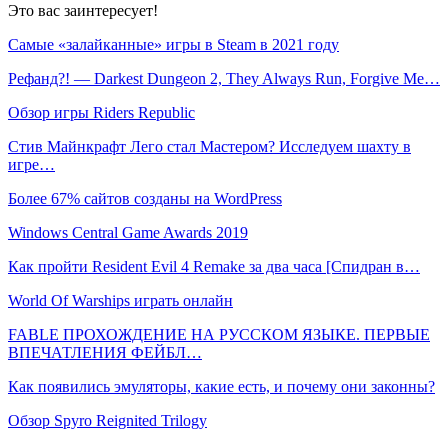
Это вас заинтересует!
Самые «залайканные» игры в Steam в 2021 году
Рефанд?! — Darkest Dungeon 2, They Always Run, Forgive Me…
Обзор игры Riders Republic
Стив Майнкрафт Лего стал Мастером? Исследуем шахту в
игре…
Более 67% сайтов созданы на WordPress
Windows Central Game Awards 2019
Как пройти Resident Evil 4 Remake за два часа [Спидран в…
World Of Warships играть онлайн
FABLE ПРОХОЖДЕНИЕ НА РУССКОМ ЯЗЫКЕ. ПЕРВЫЕ
ВПЕЧАТЛЕНИЯ ФЕЙБЛ…
Как появились эмуляторы, какие есть, и почему они законны?
Обзор Spyro Reignited Trilogy