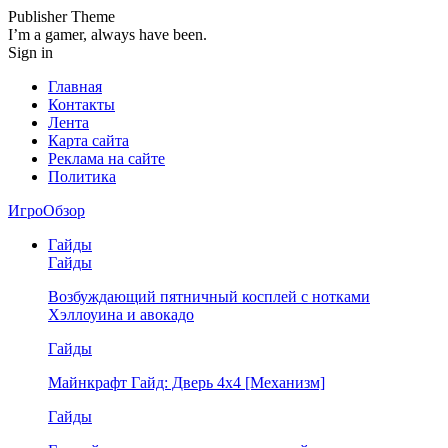
Publisher Theme
I’m a gamer, always have been.
Sign in
Главная
Контакты
Лента
Карта сайта
Реклама на сайте
Политика
ИгроОбзор
Гайды
Гайды
Возбуждающий пятничный косплей с нотками
Хэллоуина и авокадо
Гайды
Майнкрафт Гайд: Дверь 4х4 [Механизм]
Гайды