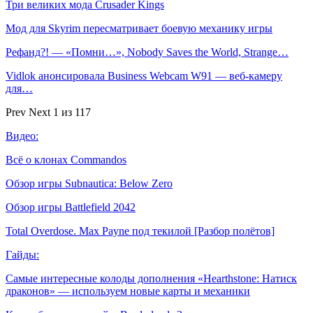
Три великих мода Crusader Kings
Мод для Skyrim пересматривает боевую механику игры
Рефанд?! — «Помни…», Nobody Saves the World, Strange…
Vidlok анонсировала Business Webcam W91 — веб-камеру
для…
Prev
Next
1 из 117
Видео:
Всё о клонах Commandos
Обзор игры Subnautica: Below Zero
Обзор игры Battlefield 2042
Total Overdose. Max Payne под текилой [Разбор полётов]
Гайды:
Самые интересные колоды дополнения «Hearthstone: Натиск
драконов» — используем новые карты и механики