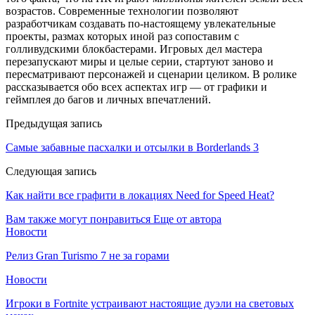
возрастов. Современные технологии позволяют
разработчикам создавать по-настоящему увлекательные
проекты, размах которых иной раз сопоставим с
голливудскими блокбастерами. Игровых дел мастера
перезапускают миры и целые серии, стартуют заново и
пересматривают персонажей и сценарии целиком. В ролике
рассказывается обо всех аспектах игр — от графики и
геймплея до багов и личных впечатлений.
Предыдущая запись
Самые забавные пасхалки и отсылки в Borderlands 3
Следующая запись
Как найти все графити в локациях Need for Speed Heat?
Вам также могут понравиться
Еще от автора
Новости
Релиз Gran Turismo 7 не за горами
Новости
Игроки в Fortnite устраивают настоящие дуэли на световых