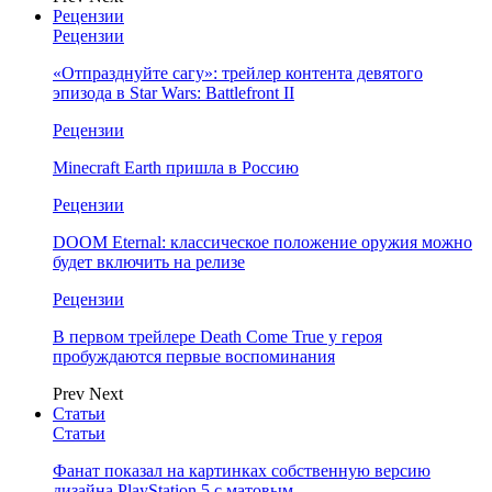
Рецензии
Рецензии
«Отпразднуйте сагу»: трейлер контента девятого
эпизода в Star Wars: Battlefront II
Рецензии
Minecraft Earth пришла в Россию
Рецензии
DOOM Eternal: классическое положение оружия можно
будет включить на релизе
Рецензии
В первом трейлере Death Come True у героя
пробуждаются первые воспоминания
Prev
Next
Статьи
Статьи
Фанат показал на картинках собственную версию
дизайна PlayStation 5 с матовым…