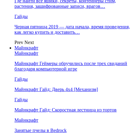
Где найти все ящики, секреты, контейнеры стим,
растения, зашифрованные записи, врагов…
Гайды
Черная пятница 2019 — дата начала, время проведения,
как легко купить и доставить…
Prev
Next
Майнкрафт
Майнкрафт
Майнкрафт Геймеры обручились после трех свиданий
благодаря компьютерной игре
Гайды
Майнкрафт Гайд: Дверь 4х4 [Механизм]
Гайды
Майнкрафт Гайд: Скоростная лестница из тортов
Майнкрафт
Занятые пчелы в Bedrock