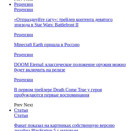
Рецензии
Рецензии
«Отпразднуйте сагу»: трейлер контента девятого
эпизода в Star Wars: Battlefront II
Рецензии
Minecraft Earth пришла в Россию
Рецензии
DOOM Eternal: классическое положение оружия можно
будет включить на релизе
Рецензии
В первом трейлере Death Come True у героя
пробуждаются первые воспоминания
Prev
Next
Статьи
Статьи
Фанат показал на картинках собственную версию
дизайна PlayStation 5 с матовым…