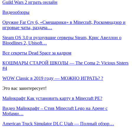
Guild Wars 2 играть онлайн
Видеообзоры
Оружие Far Cry 6, «Смешарики» в Minecraft, Роскомнадзор и
игровые чаты, раздача…
Steam OS 3.0 и рухнувшие серверы Steam, Крис Авеллон о
Bloodlines 2, Ubisoft…
Все секреты Dead Space за кадром
КОШМАРЫ СТАРОЙ ШКОЛЫ — The Coma 2: Vicious Sisters
#4
WOW Classic в 2019 году — МОЖНО ИГРАТЬ? ?
Это вас заинтересует!
Майнкрафт Как установить карту в Minecraft PE?
Видео Майнкрафт – Стив Minecraft Lego на Арене с
Мобами…
American Truck Simulator DLC Utah — Полный обзор…