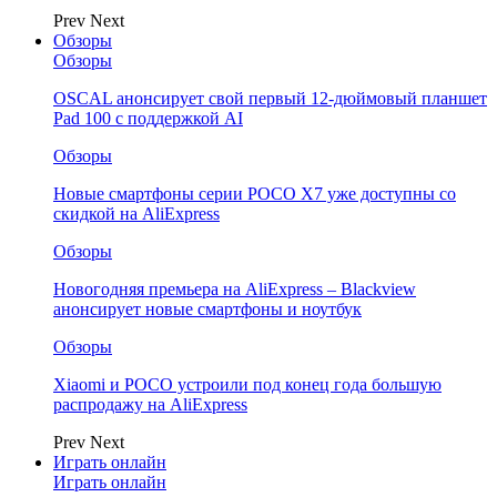
Prev
Next
Обзоры
Обзоры
OSCAL анонсирует свой первый 12-дюймовый планшет
Pad 100 с поддержкой AI
Обзоры
Новые смартфоны серии POCO X7 уже доступны со
скидкой на AliExpress
Обзоры
Новогодняя премьера на AliExpress – Blackview
анонсирует новые смартфоны и ноутбук
Обзоры
Xiaomi и POCO устроили под конец года большую
распродажу на AliExpress
Prev
Next
Играть онлайн
Играть онлайн