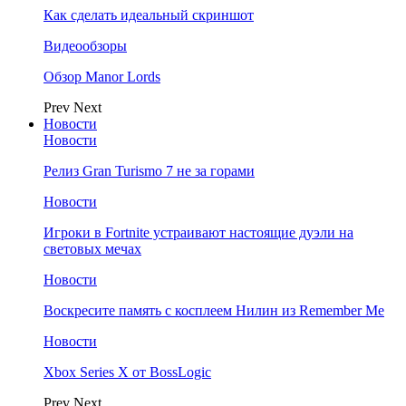
Как сделать идеальный скриншот
Видеообзоры
Обзор Manor Lords
Prev
Next
Новости
Новости
Релиз Gran Turismo 7 не за горами
Новости
Игроки в Fortnite устраивают настоящие дуэли на
световых мечах
Новости
Воскресите память с косплеем Нилин из Remember Me
Новости
Xbox Series X от BossLogic
Prev
Next