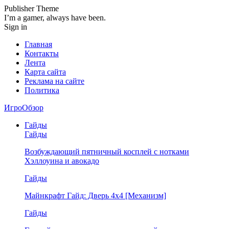
Publisher Theme
I’m a gamer, always have been.
Sign in
Главная
Контакты
Лента
Карта сайта
Реклама на сайте
Политика
ИгроОбзор
Гайды
Гайды
Возбуждающий пятничный косплей с нотками
Хэллоуина и авокадо
Гайды
Майнкрафт Гайд: Дверь 4х4 [Механизм]
Гайды