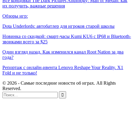
Все концовки The Dark Pictures Anthology: Man of Medan: как
их получить, важные решения
Обзоры игр:
Dota Underlords: автобатлер для игроков старой школы
Новинка со скидкой: смарт-часы Kumi KU6 с IP68 и Bluetooth-
звонками всего за $25
Один взгляд назад. Как изменился канал Root Nation за два
года?
Репортаж с онлайн-ивента Lenovo Reshape Your Reality. X1
Fold и не только!
© 2026 - Самые последние новости об играх. All Rights
Reserved.