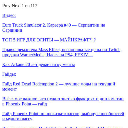
Prev
Next
1 из 117
Видео:
Euro Truck Simulator 2. Карьера #40 — Серпантин на
Сардинии
ТОП 5 ИГР ДЛЯ ЭЛИТЫ — МАЙНКРАФТ?! ?
Правка ремастера Mass Effect, региональные цены на Twitch,
продажа WarnerMedia, Hades на PS4, FFXIV…
Как Arkane 20 лет делает игру мечты
Гайды:
Гайд Red Dead Redemption 2 — лучшие моды на текущий
момент
Всё самое важное, что нужно знать о фракциях и дипломатии
в Phoenix Point — гайд
Гайд Phoenix Point по прокачке классов, выбору способностей
и мультиклассу