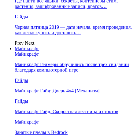
Где найти все ящики, секреты, контейнеры стим,
растения, зашифрованные записи, врагов…
Гайды
Черная пятница 2019 — дата начала, время проведения,
как легко купить и доставить…
Prev
Next
Майнкрафт
Майнкрафт
Майнкрафт Геймеры обручились после трех свиданий
благодаря компьютерной игре
Гайды
Майнкрафт Гайд: Дверь 4х4 [Механизм]
Гайды
Майнкрафт Гайд: Скоростная лестница из тортов
Майнкрафт
Занятые пчелы в Bedrock