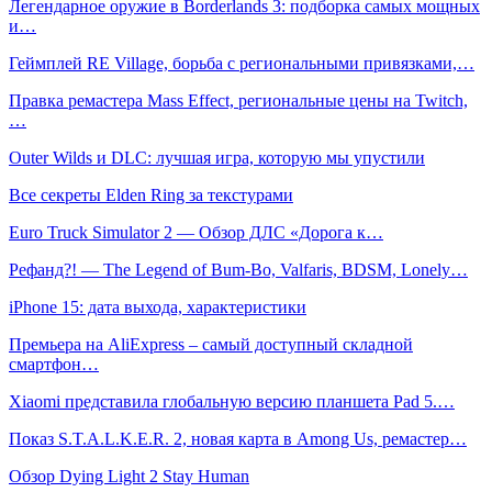
Легендарное оружие в Borderlands 3: подборка самых мощных
и…
Геймплей RE Village, борьба с региональными привязками,…
Правка ремастера Mass Effect, региональные цены на Twitch,
…
Outer Wilds и DLC: лучшая игра, которую мы упустили
Все секреты Elden Ring за текстурами
Euro Truck Simulator 2 — Обзор ДЛС «Дорога к…
Рефанд?! — The Legend of Bum-Bo, Valfaris, BDSM, Lonely…
iPhone 15: дата выхода, характеристики
Премьера на AliExpress – самый доступный складной
смартфон…
Xiaomi представила глобальную версию планшета Pad 5.…
Показ S.T.A.L.K.E.R. 2, новая карта в Among Us, ремастер…
Обзор Dying Light 2 Stay Human