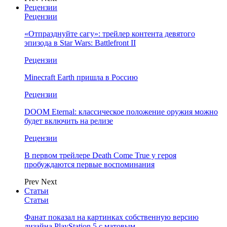
Рецензии
Рецензии
«Отпразднуйте сагу»: трейлер контента девятого
эпизода в Star Wars: Battlefront II
Рецензии
Minecraft Earth пришла в Россию
Рецензии
DOOM Eternal: классическое положение оружия можно
будет включить на релизе
Рецензии
В первом трейлере Death Come True у героя
пробуждаются первые воспоминания
Prev
Next
Статьи
Статьи
Фанат показал на картинках собственную версию
дизайна PlayStation 5 с матовым…