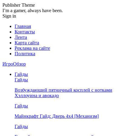
Publisher Theme
I’m a gamer, always have been.
Sign in
Главная
Контакты
Лента
Карта сайта
Реклама на сайте
Политика
ИгроОбзор
Гайды
Гайды
Возбуждающий пятничный косплей с нотками
Хэллоуина и авокадо
Гайды
Майнкрафт Гайд: Дверь 4х4 [Механизм]
Гайды