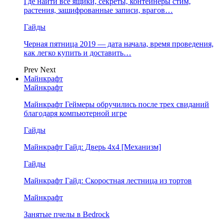
Где найти все ящики, секреты, контейнеры стим,
растения, зашифрованные записи, врагов…
Гайды
Черная пятница 2019 — дата начала, время проведения,
как легко купить и доставить…
Prev
Next
Майнкрафт
Майнкрафт
Майнкрафт Геймеры обручились после трех свиданий
благодаря компьютерной игре
Гайды
Майнкрафт Гайд: Дверь 4х4 [Механизм]
Гайды
Майнкрафт Гайд: Скоростная лестница из тортов
Майнкрафт
Занятые пчелы в Bedrock