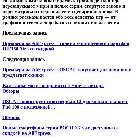
голливудскими блокбастерами. Игровых дел мастера
перезапускают миры и целые серии, стартуют заново и
пересматривают персонажей и сценарии целиком. В
ролике рассказывается обо всех аспектах игр — от
графики и геймплея до багов и личных впечатлений.
Предыдущая запись
Премьера на AliExpress – тонкий защищенный смартфон
IIIF150 Air3 со скидкой
Следующая запись
Премьера на AliExpress – OSCAL запускает две новинки и
предлагает скидки
Вам также могут понравиться
Еще от автора
Обзоры
OSCAL анонсирует свой первый 12-дюймовый планшет
Pad 100 с поддержкой…
Обзоры
Новые смартфоны серии POCO X7 уже доступны со
скидкой на AliExpress