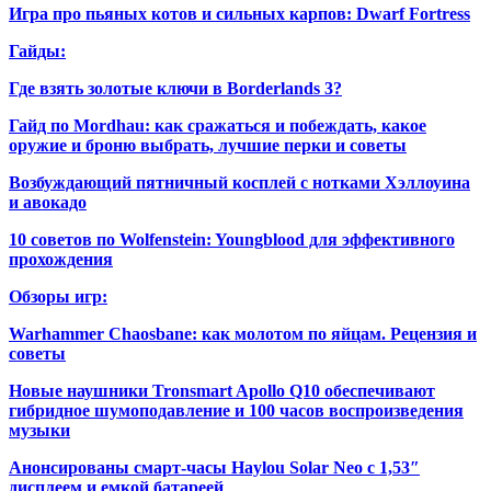
Игра про пьяных котов и сильных карпов: Dwarf Fortress
Гайды:
Где взять золотые ключи в Borderlands 3?
Гайд по Mordhau: как сражаться и побеждать, какое
оружие и броню выбрать, лучшие перки и советы
Возбуждающий пятничный косплей с нотками Хэллоуина
и авокадо
10 советов по Wolfenstein: Youngblood для эффективного
прохождения
Обзоры игр:
Warhammer Chaosbane: как молотом по яйцам. Рецензия и
советы
Новые наушники Tronsmart Apollo Q10 обеспечивают
гибридное шумоподавление и 100 часов воспроизведения
музыки
Анонсированы смарт-часы Haylou Solar Neo с 1,53″
дисплеем и емкой батареей