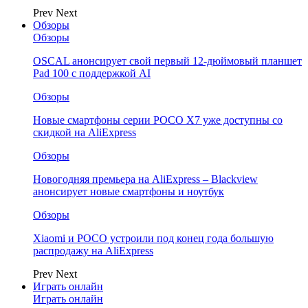
Prev
Next
Обзоры
Обзоры
OSCAL анонсирует свой первый 12-дюймовый планшет
Pad 100 с поддержкой AI
Обзоры
Новые смартфоны серии POCO X7 уже доступны со
скидкой на AliExpress
Обзоры
Новогодняя премьера на AliExpress – Blackview
анонсирует новые смартфоны и ноутбук
Обзоры
Xiaomi и POCO устроили под конец года большую
распродажу на AliExpress
Prev
Next
Играть онлайн
Играть онлайн