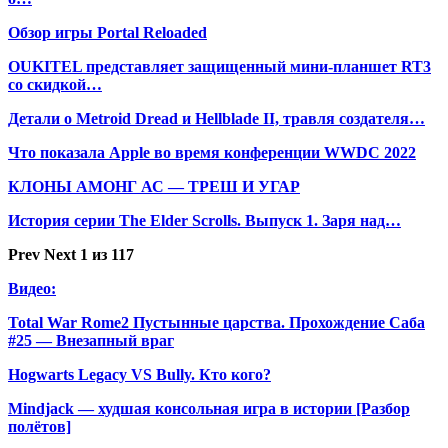
Обзор игры Portal Reloaded
OUKITEL представляет защищенный мини-планшет RT3
со скидкой…
Детали о Metroid Dread и Hellblade II, травля создателя…
Что показала Apple во время конференции WWDC 2022
КЛОНЫ АМОНГ АС — ТРЕШ И УГАР
История серии The Elder Scrolls. Выпуск 1. Заря над…
Prev
Next
1 из 117
Видео:
Total War Rome2 Пустынные царства. Прохождение Саба
#25 — Внезапный враг
Hogwarts Legacy VS Bully. Кто кого?
Mindjack — худшая консольная игра в истории [Разбор
полётов]