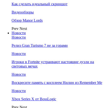
Как сделать идеальный скриншот
Видеообзоры
Обзор Manor Lords
Prev
Next
Новости
Новости
Релиз Gran Turismo 7 не за горами
Новости
Игроки в Fortnite устраивают настоящие дуэли на
световых мечах
Новости
Воскресите память с косплеем Нилин из Remember Me
Новости
Xbox Series X от BossLogic
Prev
Next