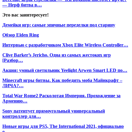
— Нерф битва в…
Это вас заинтересует!
Демейки игр: самые эпичные переделки под старину
Обзор Elden Ring
Интервью с разработчиком Xbox Elite Wireless Controller…
Clive Barker’s Jericho. Одна из самых жестоких игр
[Разбор…
Акция: умный светильник Yeelight Arwen Smart LED по…
Minecraft игры битвы. Как победить моба Майнкрафт –
ЛИЧА?…
Total War Rome2 Расколотая Империя. Прохождение за
Армению…
Sony патентует прямоугольный универсальный
контроллер для…
Новые игры для PS5, The International 2021, официально
о…