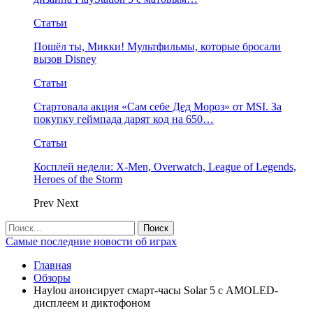
Статьи
Пошёл ты, Микки! Мультфильмы, которые бросали
вызов Disney
Статьи
Стартовала акция «Сам себе Дед Мороз» от MSI. За
покупку геймпада дарят код на 650…
Статьи
Косплей недели: X-Men, Overwatch, League of Legends,
Heroes of the Storm
Prev
Next
Самые последние новости об играх
Главная
Обзоры
Haylou анонсирует смарт-часы Solar 5 с AMOLED-
дисплеем и диктофоном