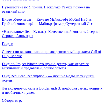
Путешествие по Японии. Насколько Yakuza похожа на
реальный мир
Видео обзор игры — Крутые Майнкрафт Мобы! Нуб vs
Грибной минотавр! — Майнкрафт мод Сумеречный Лес
«Напильник» (feat. Кузьма) | Качественный контент, 2 серия |
Сериал | Анимация
Гайды:
Советы по выживанию и прохождению зомби-режима Call of
Duty: Mobile
Гайд по Project Winter: что нужно делать, как играть за
выживших и предателей, общие советы
Гайд Red Dead Redemption 2 — лучшие моды на текущий
момент
Легендарное оружие в Borderlands 3: подборка самых мощных
и необычных пушек
Обзоры игр: