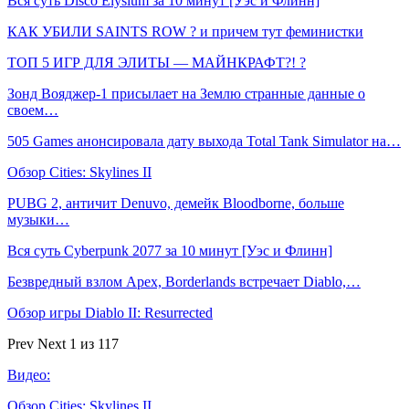
Вся суть Disco Elysium за 10 минут [Уэс и Флинн]
КАК УБИЛИ SAINTS ROW ? и причем тут феминистки
ТОП 5 ИГР ДЛЯ ЭЛИТЫ — МАЙНКРАФТ?! ?
Зонд Вояджер-1 присылает на Землю странные данные о
своем…
505 Games анонсировала дату выхода Total Tank Simulator на…
Обзор Cities: Skylines II
PUBG 2, античит Denuvo, демейк Bloodborne, больше
музыки…
Вся суть Cyberpunk 2077 за 10 минут [Уэс и Флинн]
Безвредный взлом Apex, Borderlands встречает Diablo,…
Обзор игры Diablo II: Resurrected
Prev
Next
1 из 117
Видео:
Обзор Cities: Skylines II