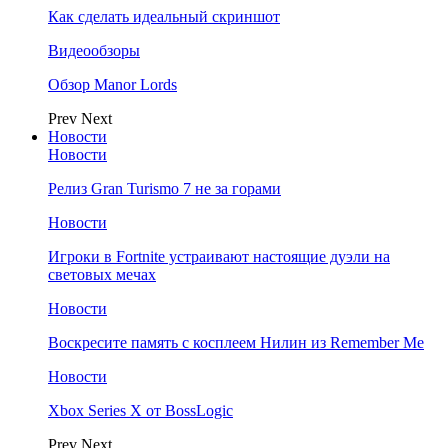
Как сделать идеальный скриншот
Видеообзоры
Обзор Manor Lords
Prev
Next
Новости
Новости
Релиз Gran Turismo 7 не за горами
Новости
Игроки в Fortnite устраивают настоящие дуэли на
световых мечах
Новости
Воскресите память с косплеем Нилин из Remember Me
Новости
Xbox Series X от BossLogic
Prev
Next