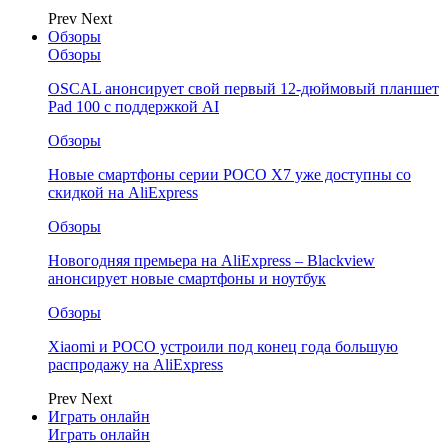
Prev
Next
Обзоры
Обзоры
OSCAL анонсирует свой первый 12-дюймовый планшет
Pad 100 с поддержкой AI
Обзоры
Новые смартфоны серии POCO X7 уже доступны со
скидкой на AliExpress
Обзоры
Новогодняя премьера на AliExpress – Blackview
анонсирует новые смартфоны и ноутбук
Обзоры
Xiaomi и POCO устроили под конец года большую
распродажу на AliExpress
Prev
Next
Играть онлайн
Играть онлайн