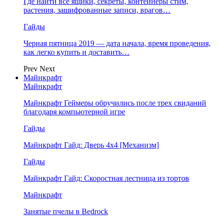
Где найти все ящики, секреты, контейнеры стим,
растения, зашифрованные записи, врагов…
Гайды
Черная пятница 2019 — дата начала, время проведения,
как легко купить и доставить…
Prev
Next
Майнкрафт
Майнкрафт
Майнкрафт Геймеры обручились после трех свиданий
благодаря компьютерной игре
Гайды
Майнкрафт Гайд: Дверь 4х4 [Механизм]
Гайды
Майнкрафт Гайд: Скоростная лестница из тортов
Майнкрафт
Занятые пчелы в Bedrock