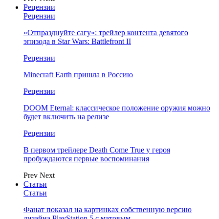
Рецензии
Рецензии
«Отпразднуйте сагу»: трейлер контента девятого
эпизода в Star Wars: Battlefront II
Рецензии
Minecraft Earth пришла в Россию
Рецензии
DOOM Eternal: классическое положение оружия можно
будет включить на релизе
Рецензии
В первом трейлере Death Come True у героя
пробуждаются первые воспоминания
Prev
Next
Статьи
Статьи
Фанат показал на картинках собственную версию
дизайна PlayStation 5 с матовым…