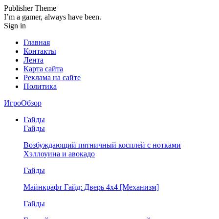
Publisher Theme
I’m a gamer, always have been.
Sign in
Главная
Контакты
Лента
Карта сайта
Реклама на сайте
Политика
ИгроОбзор
Гайды
Гайды
Возбуждающий пятничный косплей с нотками
Хэллоуина и авокадо
Гайды
Майнкрафт Гайд: Дверь 4х4 [Механизм]
Гайды