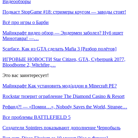
Видеообзоры
Подкаст StopGame #18: стримеры кругом — заводы стоят!
Всё про игры о Барби
Майнкрафт видео обзор — Эндермен заболел? Нуб ищет
Минотавра! —…
Scarface. Как из GTA сделать Mafia 3 [Разбор полётов]
ИГРОВЫЕ НОВОСТИ Star Citizen, GTA, Cyberpunk 2077,
Bloodborne 2, Witchfire,…
Это вас заинтересует!
Майнкрафт Как установить мод/аддон в Minecraft PE?
Rockstar тизерит ограбление The Diamond Casino & Resort
Рефанд?! — «Помни…», Nobody Saves the World, Strange…
Все проблемы BATTLEFIELD 5
Создатели Spintires показывают дополнение Чернобыль