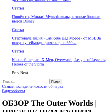
Статьи
Пошёл ты, Микки! Мультфильмы, которые бросали
вызов Disney
Статьи
Стартовала акция «Сам себе Дед Мороз» от MSI. За
покупку геймпада дарят код на 650…
Статьи
Косплей недели: X-Men, Overwatch, League of Legends,
Heroes of the Storm
Prev
Next
Самые последние новости об играх
Видеообзоры
ОБЗОР The Outer Worlds |