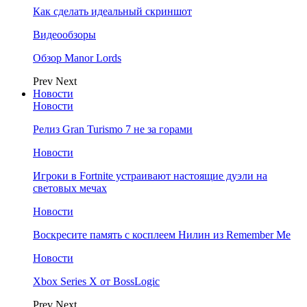
Как сделать идеальный скриншот
Видеообзоры
Обзор Manor Lords
Prev
Next
Новости
Новости
Релиз Gran Turismo 7 не за горами
Новости
Игроки в Fortnite устраивают настоящие дуэли на
световых мечах
Новости
Воскресите память с косплеем Нилин из Remember Me
Новости
Xbox Series X от BossLogic
Prev
Next