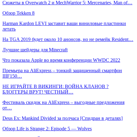
Сюжеты в Overwatch 2 и MechWarrior 5: Mercenaries, Man of…
Обзор Tekken 8
Harman Kardon LEVI заставит ваши виниловые пластинки
летать
На TGA 2019 будет около 10 анонсов, но не ремейк Resident…
Лучшие шейдеры для Minecraft
Что показала Apple во время конференции WWDC 2022
Премьера на AliExpress – тонкий защищенный смартфон
IIIF150…
НЕ ИГРАЙТЕ В ВИКИНГИ: ВОЙНА КЛАНОВ ?
БЛОГГЕРЫ ВРУТ! ЧЕСТНЫЙ…
Фестиваль скидок на AliExpress – выгодные предложения
от…
Deus Ex: Mankind Divided за полчаса [Спидран в деталях]
Обзор Life is Strange 2: Episode 5 — Wolves