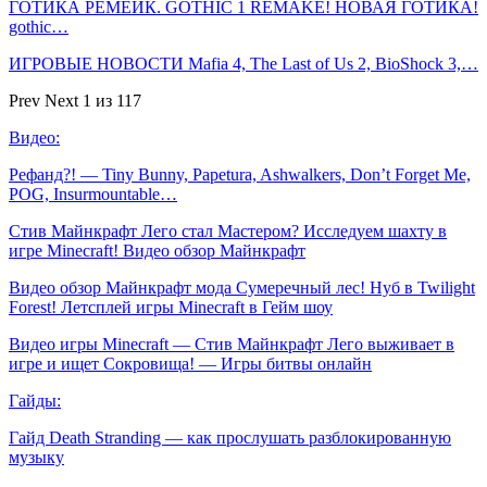
ГОТИКА РЕМЕЙК. GOTHIC 1 REMAKE! НОВАЯ ГОТИКА!
gothic…
ИГРОВЫЕ НОВОСТИ Mafia 4, The Last of Us 2, BioShock 3,…
Prev
Next
1 из 117
Видео:
Рефанд?! — Tiny Bunny, Papetura, Ashwalkers, Don’t Forget Me,
POG, Insurmountable…
Стив Майнкрафт Лего стал Мастером? Исследуем шахту в
игре Minecraft! Видео обзор Майнкрафт
Видео обзор Майнкрафт мода Сумеречный лес! Нуб в Twilight
Forest! Летсплей игры Minecraft в Гейм шоу
Видео игры Minecraft — Стив Майнкрафт Лего выживает в
игре и ищет Сокровища! — Игры битвы онлайн
Гайды:
Гайд Death Stranding — как прослушать разблокированную
музыку