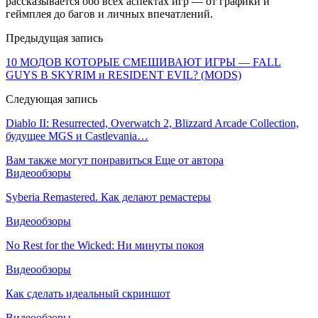
рассказывается обо всех аспектах игр — от графики и
геймплея до багов и личных впечатлений.
Предыдущая запись
10 МОДОВ КОТОРЫЕ СМЕШИВАЮТ ИГРЫ — FALL
GUYS В SKYRIM и RESIDENT EVIL? (MODS)
Следующая запись
Diablo II: Resurrected, Overwatch 2, Blizzard Arcade Collection,
будущее MGS и Castlevania…
Вам также могут понравиться
Еще от автора
Видеообзоры
Syberia Remastered. Как делают ремастеры
Видеообзоры
No Rest for the Wicked: Ни минуты покоя
Видеообзоры
Как сделать идеальный скриншот
Видеообзоры