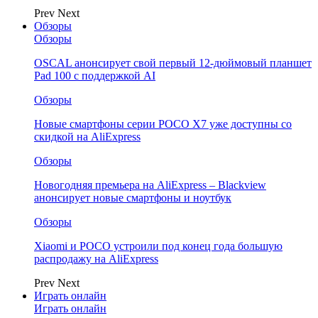
Prev
Next
Обзоры
Обзоры
OSCAL анонсирует свой первый 12-дюймовый планшет
Pad 100 с поддержкой AI
Обзоры
Новые смартфоны серии POCO X7 уже доступны со
скидкой на AliExpress
Обзоры
Новогодняя премьера на AliExpress – Blackview
анонсирует новые смартфоны и ноутбук
Обзоры
Xiaomi и POCO устроили под конец года большую
распродажу на AliExpress
Prev
Next
Играть онлайн
Играть онлайн