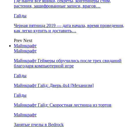
Где найти все ящики, секреты, контейнеры стим,
растения, зашифрованные записи, врагов…
Гайды
Черная пятница 2019 — дата начала, время проведения,
как легко купить и доставить…
Prev
Next
Майнкрафт
Майнкрафт
Майнкрафт Геймеры обручились после трех свиданий
благодаря компьютерной игре
Гайды
Майнкрафт Гайд: Дверь 4х4 [Механизм]
Гайды
Майнкрафт Гайд: Скоростная лестница из тортов
Майнкрафт
Занятые пчелы в Bedrock