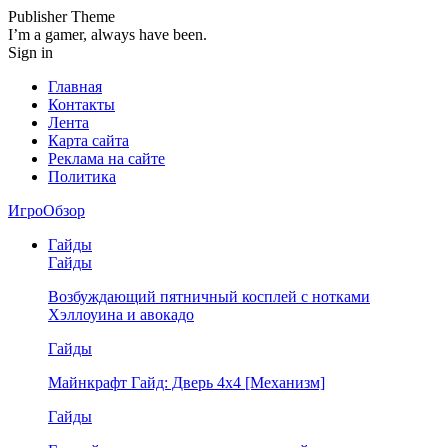
Publisher Theme
I’m a gamer, always have been.
Sign in
Главная
Контакты
Лента
Карта сайта
Реклама на сайте
Политика
ИгроОбзор
Гайды
Гайды
Возбуждающий пятничный косплей с нотками
Хэллоуина и авокадо
Гайды
Майнкрафт Гайд: Дверь 4х4 [Механизм]
Гайды