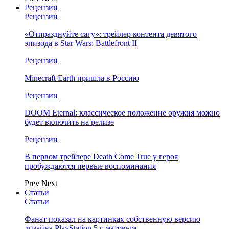
Рецензии
Рецензии
«Отпразднуйте сагу»: трейлер контента девятого
эпизода в Star Wars: Battlefront II
Рецензии
Minecraft Earth пришла в Россию
Рецензии
DOOM Eternal: классическое положение оружия можно
будет включить на релизе
Рецензии
В первом трейлере Death Come True у героя
пробуждаются первые воспоминания
Prev
Next
Статьи
Статьи
Фанат показал на картинках собственную версию
дизайна PlayStation 5 с матовым…