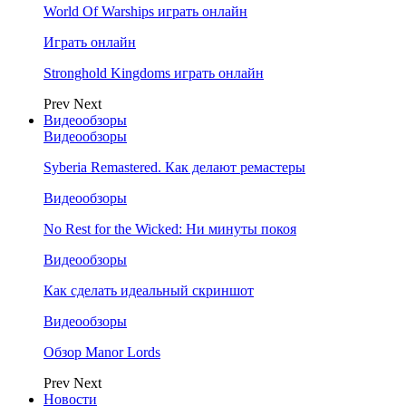
World Of Warships играть онлайн
Играть онлайн
Stronghold Kingdoms играть онлайн
Prev
Next
Видеообзоры
Видеообзоры
Syberia Remastered. Как делают ремастеры
Видеообзоры
No Rest for the Wicked: Ни минуты покоя
Видеообзоры
Как сделать идеальный скриншот
Видеообзоры
Обзор Manor Lords
Prev
Next
Новости