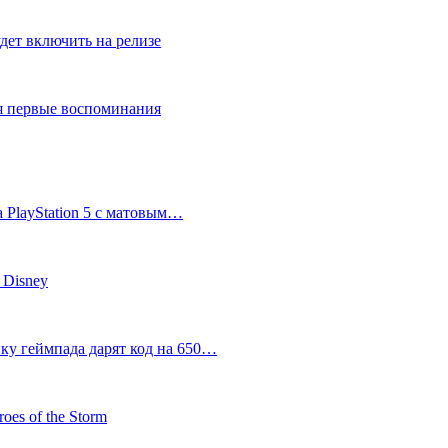
дет включить на релизе
ся первые воспоминания
 PlayStation 5 с матовым…
 Disney
пку геймпада дарят код на 650…
oes of the Storm