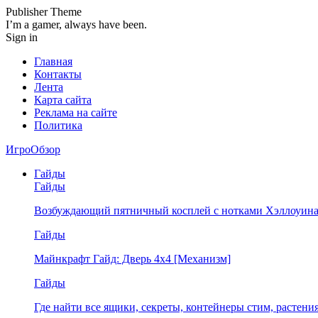
Publisher Theme
I’m a gamer, always have been.
Sign in
Главная
Контакты
Лента
Карта сайта
Реклама на сайте
Политика
ИгроОбзор
Гайды
Гайды
Возбуждающий пятничный косплей с нотками Хэллоуина
Гайды
Майнкрафт Гайд: Дверь 4х4 [Механизм]
Гайды
Где найти все ящики, секреты, контейнеры стим, растен