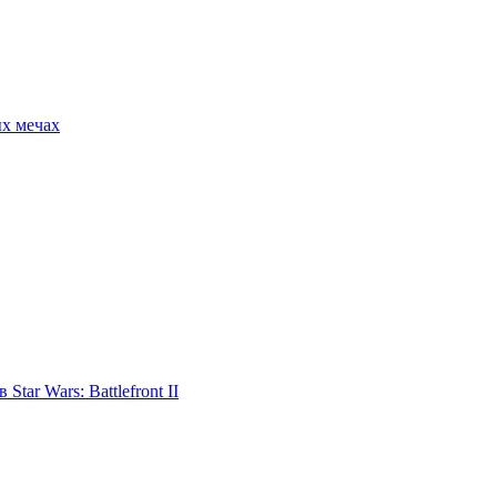
ых мечах
tar Wars: Battlefront II