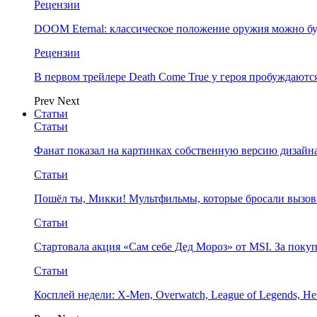
Рецензии
DOOM Eternal: классическое положение оружия можно бу
Рецензии
В первом трейлере Death Come True у героя пробуждают
Prev
Next
Статьи
Статьи
Фанат показал на картинках собственную версию дизайна
Статьи
Пошёл ты, Микки! Мультфильмы, которые бросали вызов
Статьи
Стартовала акция «Сам себе Дед Мороз» от MSI. За поку
Статьи
Косплей недели: X-Men, Overwatch, League of Legends, Her