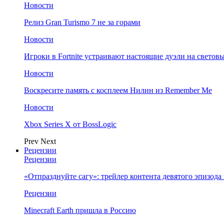
Новости
Релиз Gran Turismo 7 не за горами
Новости
Игроки в Fortnite устраивают настоящие дуэли на светов
Новости
Воскресите память с косплеем Нилин из Remember Me
Новости
Xbox Series X от BossLogic
Prev
Next
Рецензии
Рецензии
«Отпразднуйте сагу»: трейлер контента девятого эпизода в S
Рецензии
Minecraft Earth пришла в Россию