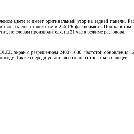
леном цвете и имеет оригинальный узор на задней панели. Раб
мствовать еще столько же и 256 ГБ флешпамяти. Под капотом 
ит, по словам производителя, на 21 час в режиме разговора.
LED экран с разрешением 2400×1080, частотой обновления 120
погоду. Также спереди установлен сканер отпечатков пальцев.