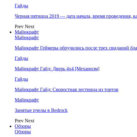
Гайды
Черная пятница 2019 — дата начала, время проведения, к
Prev
Next
Майнкрафт
Майнкрафт
Майнкрафт Геймеры обручились после трех свиданий бл
Гайды
Майнкрафт Гайд: Дверь 4х4 [Механизм]
Гайды
Майнкрафт Гайд: Скоростная лестница из тортов
Майнкрафт
Занятые пчелы в Bedrock
Prev
Next
Обзоры
Обзоры