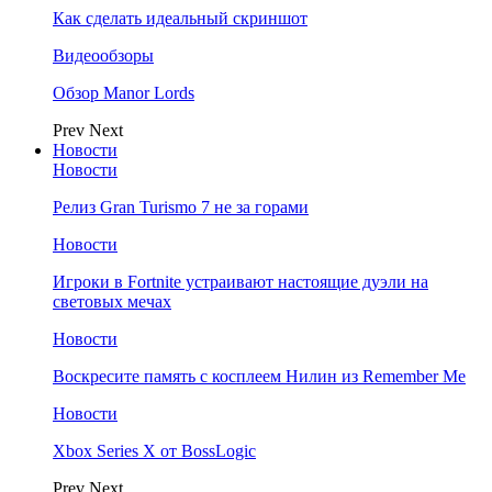
Как сделать идеальный скриншот
Видеообзоры
Обзор Manor Lords
Prev
Next
Новости
Новости
Релиз Gran Turismo 7 не за горами
Новости
Игроки в Fortnite устраивают настоящие дуэли на
световых мечах
Новости
Воскресите память с косплеем Нилин из Remember Me
Новости
Xbox Series X от BossLogic
Prev
Next