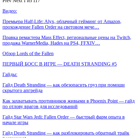
Prev
Next
1 из 117
Видео:
Премьера Half-Life: Alyx, облачный гейминг от Amazon,
прохождение Fallen Order на световом мече…
Правка ремастера Mass Effect, региональные цены на Twitch,
продажа WarnerMedia, Hades на PS4, FFXIV…
Обзор Lords of the Fallen
ПЕРВЫЙ БОСС В ИГРЕ — DEATH STRANDING #5
Гайды:
Гайд Death Stranding — как обезопасить груз при помощи
скрытого апгрейда
Как захватывать противников живыми в Phoenix Point — гайд
по отлову врагов для исследований
Гайд Star Wars Jedi: Fallen Order — быстрый фарм опыта в
начале игры
Гайд Death Stranding — как разблокировать обратный трайк