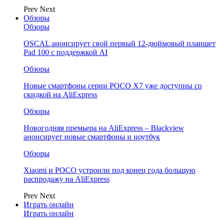
Prev
Next
Обзоры
Обзоры
OSCAL анонсирует свой первый 12-дюймовый планшет
Pad 100 с поддержкой AI
Обзоры
Новые смартфоны серии POCO X7 уже доступны со
скидкой на AliExpress
Обзоры
Новогодняя премьера на AliExpress – Blackview
анонсирует новые смартфоны и ноутбук
Обзоры
Xiaomi и POCO устроили под конец года большую
распродажу на AliExpress
Prev
Next
Играть онлайн
Играть онлайн