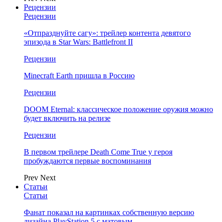
Рецензии
Рецензии
«Отпразднуйте сагу»: трейлер контента девятого
эпизода в Star Wars: Battlefront II
Рецензии
Minecraft Earth пришла в Россию
Рецензии
DOOM Eternal: классическое положение оружия можно
будет включить на релизе
Рецензии
В первом трейлере Death Come True у героя
пробуждаются первые воспоминания
Prev
Next
Статьи
Статьи
Фанат показал на картинках собственную версию
дизайна PlayStation 5 с матовым…