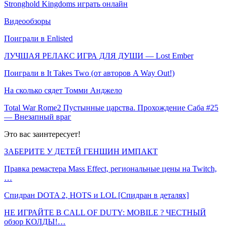
Stronghold Kingdoms играть онлайн
Видеообзоры
Поиграли в Enlisted
ЛУЧШАЯ РЕЛАКС ИГРА ДЛЯ ДУШИ — Lost Ember
Поиграли в It Takes Two (от авторов A Way Out!)
На сколько сядет Томми Анджело
Total War Rome2 Пустынные царства. Прохождение Саба #25
— Внезапный враг
Это вас заинтересует!
ЗАБЕРИТЕ У ДЕТЕЙ ГЕНШИН ИМПАКТ
Правка ремастера Mass Effect, региональные цены на Twitch,
…
Спидран DOTA 2, HOTS и LOL [Спидран в деталях]
НЕ ИГРАЙТЕ В CALL OF DUTY: MOBILE ? ЧЕСТНЫЙ
обзор КОЛДЫ!…