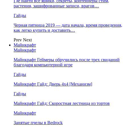
Где найти все ящики, секреты, контейнеры стим,
растения, зашифрованные записи, врагов…
Гайды
Черная пятница 2019 — дата начала, время проведения,
как легко купить и доставить…
Prev
Next
Майнкрафт
Майнкрафт
Майнкрафт Геймеры обручились после трех свиданий
благодаря компьютерной игре
Гайды
Майнкрафт Гайд: Дверь 4х4 [Механизм]
Гайды
Майнкрафт Гайд: Скоростная лестница из тортов
Майнкрафт
Занятые пчелы в Bedrock