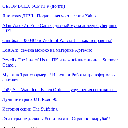
ОБЗОР ВСЕХ SCP ИГР (почти)
Японская ДИЧЬ! Поддельная часть серии Yakuza
Alan Wake 2 с Epic Games, дохлый мультиплеер Cyberpunk
2077,…
Ошибка 51900309 в World of Warcraft — как исправить?
Lost Ark: cемена мококо на материке Артемис
Ремейк The Last of Us на ПК и важнейшие анонсы Summer
Game…
Мультик Трансформеры! Игрушки Роботы трансформеры
спасают…
Гайд Star Wars Jedi: Fallen Order — улучшения светового…
Лучшие игры 2021: Road 96
История серии The Suffering
Эти игры не должны были пугать [Страшно, вырубай!]