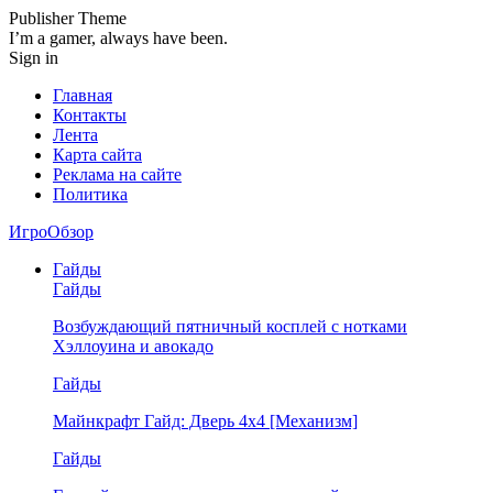
Publisher Theme
I’m a gamer, always have been.
Sign in
Главная
Контакты
Лента
Карта сайта
Реклама на сайте
Политика
ИгроОбзор
Гайды
Гайды
Возбуждающий пятничный косплей с нотками
Хэллоуина и авокадо
Гайды
Майнкрафт Гайд: Дверь 4х4 [Механизм]
Гайды