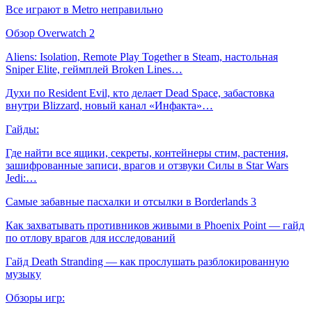
Все играют в Metro неправильно
Обзор Overwatch 2
Aliens: Isolation, Remote Play Together в Steam, настольная
Sniper Elite, геймплей Broken Lines…
Духи по Resident Evil, кто делает Dead Space, забастовка
внутри Blizzard, новый канал «Инфакта»…
Гайды:
Где найти все ящики, секреты, контейнеры стим, растения,
зашифрованные записи, врагов и отзвуки Силы в Star Wars
Jedi:…
Самые забавные пасхалки и отсылки в Borderlands 3
Как захватывать противников живыми в Phoenix Point — гайд
по отлову врагов для исследований
Гайд Death Stranding — как прослушать разблокированную
музыку
Обзоры игр: