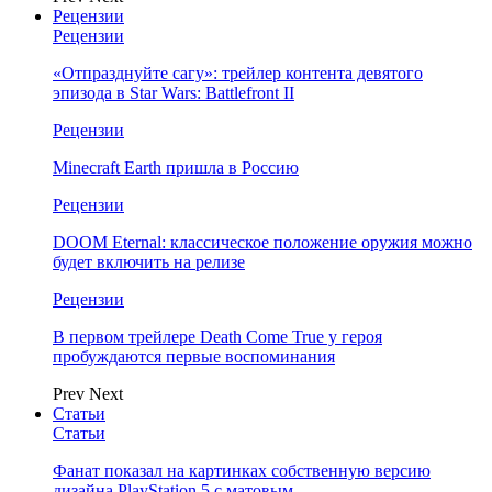
Рецензии
Рецензии
«Отпразднуйте сагу»: трейлер контента девятого
эпизода в Star Wars: Battlefront II
Рецензии
Minecraft Earth пришла в Россию
Рецензии
DOOM Eternal: классическое положение оружия можно
будет включить на релизе
Рецензии
В первом трейлере Death Come True у героя
пробуждаются первые воспоминания
Prev
Next
Статьи
Статьи
Фанат показал на картинках собственную версию
дизайна PlayStation 5 с матовым…