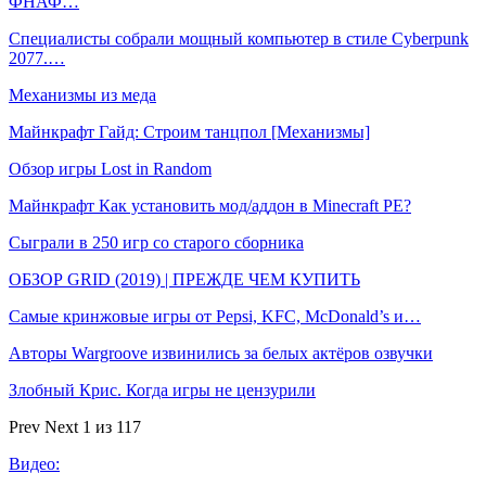
ФНАФ…
Специалисты собрали мощный компьютер в стиле Cyberpunk
2077.…
Механизмы из меда
Майнкрафт Гайд: Строим танцпол [Механизмы]
Обзор игры Lost in Random
Майнкрафт Как установить мод/аддон в Minecraft PE?
Сыграли в 250 игр со старого сборника
ОБЗОР GRID (2019) | ПРЕЖДЕ ЧЕМ КУПИТЬ
Самые кринжовые игры от Pepsi, KFC, McDonald’s и…
Авторы Wargroove извинились за белых актёров озвучки
Злобный Крис. Когда игры не цензурили
Prev
Next
1 из 117
Видео: