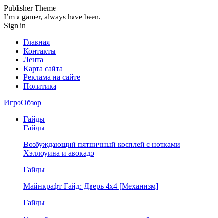
Publisher Theme
I’m a gamer, always have been.
Sign in
Главная
Контакты
Лента
Карта сайта
Реклама на сайте
Политика
ИгроОбзор
Гайды
Гайды
Возбуждающий пятничный косплей с нотками
Хэллоуина и авокадо
Гайды
Майнкрафт Гайд: Дверь 4х4 [Механизм]
Гайды