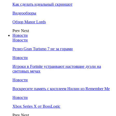
Как сделать идеальный скриншот
Видеообзоры
Обзор Manor Lords
Prev
Next
Новости
Новости
Релиз Gran Turismo 7 не за горами
Новости
Игроки в Fortnite устраивают настоящие дуэли на
световых мечах
Новости
Воскресите память с косплеем Нилин из Remember Me
Новости
Xbox Series X от BossLogic
Prev
Next