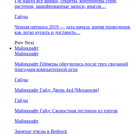
Где найти все ящики, секреты, контейнеры стим,
растения, зашифрованные записи, врагов…
Гайды
Черная пятница 2019 — дата начала, время проведения,
как легко купить и доставить…
Prev
Next
Майнкрафт
Майнкрафт
Майнкрафт Геймеры обручились после трех свиданий
благодаря компьютерной игре
Гайды
Майнкрафт Гайд: Дверь 4х4 [Механизм]
Гайды
Майнкрафт Гайд: Скоростная лестница из тортов
Майнкрафт
Занятые пчелы в Bedrock