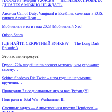
?DOOM на телефон УЖАСЕН — BETHESDA ПРОБИЛА
ДНО! TES 6 МОЖНО НЕ ЖДАТЬ.
Анонсы Call of Duty: Vanguard и ExeKiller, самиздат в EGS,
сиквел Atomic Heart,…
Мобильные итоги года 2023 [Мобильный Уэс]
Обзор Scorn
ГДЕ НАЙТИ СЕКРЕТНЫЙ БУНКЕР? — The Long Dark —
Episode 3
Это вас заинтересует!
Dyson: 72% людей не пылесосят матрасы, чем угрожают
своему…
Sekiro: Shadows Die Twice – игра года на церемонии
вручения…
Проверили 7 неоднозначных игр за вас [Рефанд?!]
Поиграли в Total War: Warhammer III
Смешные видео — Аниматроники против Нерферов! –