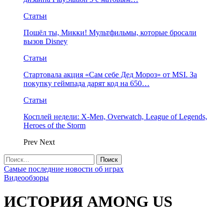
Статьи
Пошёл ты, Микки! Мультфильмы, которые бросали
вызов Disney
Статьи
Стартовала акция «Сам себе Дед Мороз» от MSI. За
покупку геймпада дарят код на 650…
Статьи
Косплей недели: X-Men, Overwatch, League of Legends,
Heroes of the Storm
Prev
Next
Самые последние новости об играх
Видеообзоры
ИСТОРИЯ AMONG US