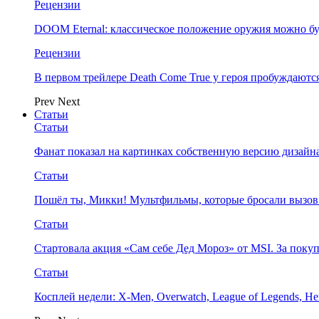
Рецензии
DOOM Eternal: классическое положение оружия можно бу
Рецензии
В первом трейлере Death Come True у героя пробуждают
Prev
Next
Статьи
Статьи
Фанат показал на картинках собственную версию дизайна
Статьи
Пошёл ты, Микки! Мультфильмы, которые бросали вызов
Статьи
Стартовала акция «Сам себе Дед Мороз» от MSI. За поку
Статьи
Косплей недели: X-Men, Overwatch, League of Legends, Her