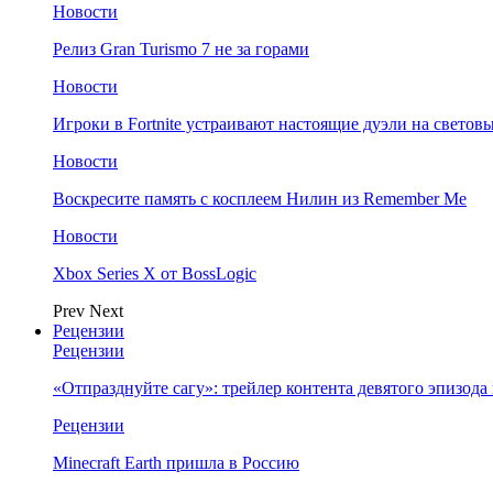
Новости
Релиз Gran Turismo 7 не за горами
Новости
Игроки в Fortnite устраивают настоящие дуэли на светов
Новости
Воскресите память с косплеем Нилин из Remember Me
Новости
Xbox Series X от BossLogic
Prev
Next
Рецензии
Рецензии
«Отпразднуйте сагу»: трейлер контента девятого эпизода в S
Рецензии
Minecraft Earth пришла в Россию