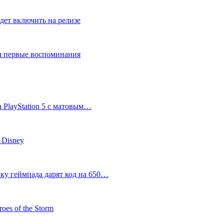
дет включить на релизе
ся первые воспоминания
 PlayStation 5 с матовым…
 Disney
пку геймпада дарят код на 650…
oes of the Storm