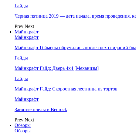
Гайды
Черная пятница 2019 — дата начала, время проведения, к
Prev
Next
Майнкрафт
Майнкрафт
Майнкрафт Геймеры обручились после трех свиданий бл
Гайды
Майнкрафт Гайд: Дверь 4х4 [Механизм]
Гайды
Майнкрафт Гайд: Скоростная лестница из тортов
Майнкрафт
Занятые пчелы в Bedrock
Prev
Next
Обзоры
Обзоры