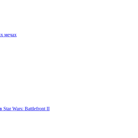
ых мечах
tar Wars: Battlefront II