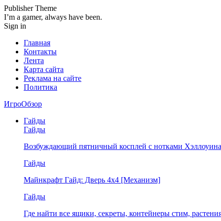
Publisher Theme
I’m a gamer, always have been.
Sign in
Главная
Контакты
Лента
Карта сайта
Реклама на сайте
Политика
ИгроОбзор
Гайды
Гайды
Возбуждающий пятничный косплей с нотками Хэллоуина
Гайды
Майнкрафт Гайд: Дверь 4х4 [Механизм]
Гайды
Где найти все ящики, секреты, контейнеры стим, растен