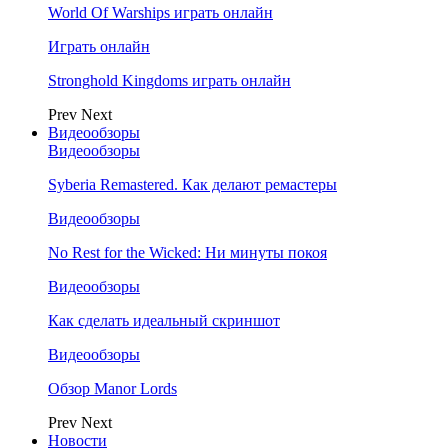
World Of Warships играть онлайн
Играть онлайн
Stronghold Kingdoms играть онлайн
Prev
Next
Видеообзоры
Видеообзоры
Syberia Remastered. Как делают ремастеры
Видеообзоры
No Rest for the Wicked: Ни минуты покоя
Видеообзоры
Как сделать идеальный скриншот
Видеообзоры
Обзор Manor Lords
Prev
Next
Новости