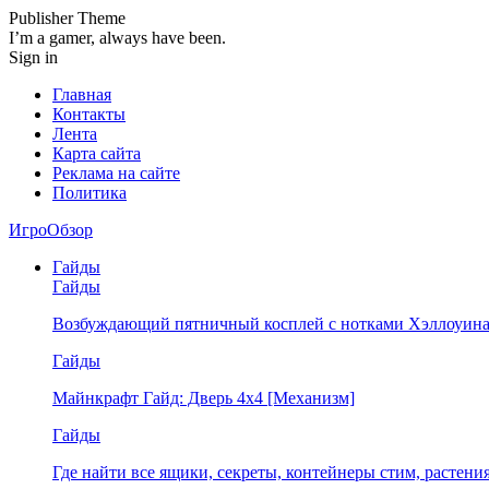
Publisher Theme
I’m a gamer, always have been.
Sign in
Главная
Контакты
Лента
Карта сайта
Реклама на сайте
Политика
ИгроОбзор
Гайды
Гайды
Возбуждающий пятничный косплей с нотками Хэллоуина
Гайды
Майнкрафт Гайд: Дверь 4х4 [Механизм]
Гайды
Где найти все ящики, секреты, контейнеры стим, растен