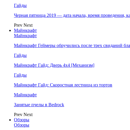
Гайды
Черная пятница 2019 — дата начала, время проведения, к
Prev
Next
Майнкрафт
Майнкрафт
Майнкрафт Геймеры обручились после трех свиданий бл
Гайды
Майнкрафт Гайд: Дверь 4х4 [Механизм]
Гайды
Майнкрафт Гайд: Скоростная лестница из тортов
Майнкрафт
Занятые пчелы в Bedrock
Prev
Next
Обзоры
Обзоры