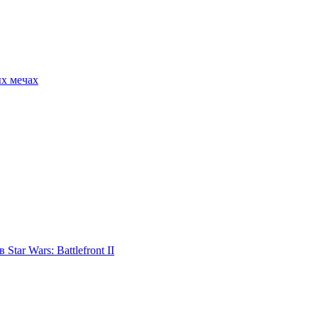
ых мечах
tar Wars: Battlefront II