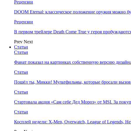
Рецензии
DOOM Eternal: классическое положение оружия можно бу
Рецензии
В первом трейлере Death Come True у героя пробуждают
Prev
Next
Статьи
Статьи
Фанат показал на картинках собственную версию дизайна
Статьи
Пошёл ты, Микки! Мультфильмы, которые бросали вызов
Статьи
Стартовала акция «Сам себе Дед Мороз» от MSI. За поку
Статьи
Косплей недели: X-Men, Overwatch, League of Legends, Her