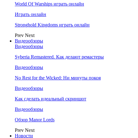
World Of Warships играть онлайн
Играть онлайн
Stronghold Kingdoms играть онлайн
Prev
Next
Видеообзоры
Видеообзоры
Syberia Remastered. Как делают ремастеры
Видеообзоры
No Rest for the Wicked: Ни минуты покоя
Видеообзоры
Как сделать идеальный скриншот
Видеообзоры
Обзор Manor Lords
Prev
Next
Новости