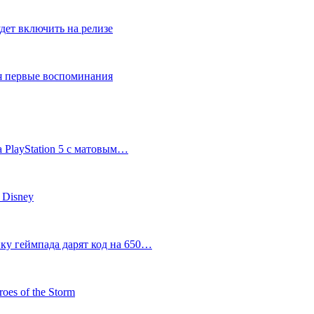
дет включить на релизе
ся первые воспоминания
 PlayStation 5 с матовым…
 Disney
пку геймпада дарят код на 650…
oes of the Storm