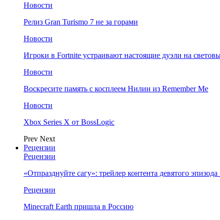
Новости
Релиз Gran Turismo 7 не за горами
Новости
Игроки в Fortnite устраивают настоящие дуэли на светов
Новости
Воскресите память с косплеем Нилин из Remember Me
Новости
Xbox Series X от BossLogic
Prev
Next
Рецензии
Рецензии
«Отпразднуйте сагу»: трейлер контента девятого эпизода в S
Рецензии
Minecraft Earth пришла в Россию